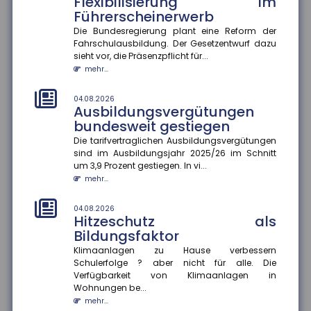
Flexibilisierung im
Führerscheinerwerb
04.08.2026
Rentenzahlbeträge variieren
Die Bundesregierung plant eine Reform der
stark zwischen Bundesländern
Fahrschulausbildung. Der Gesetzentwurf dazu
und Geschlechtern
sieht vor, die Präsenzpflicht für...
mehr...
Die durchschnittlichen Rentenzahlbeträge bei neu
zugegangenen Altersrenten betrugen 2025 für
Männer 1.415 Euro und für F...
04.08.2026
Ausbildungsvergütungen
mehr...
bundesweit gestiegen
04.08.2026
Die tarifvertraglichen Ausbildungsvergütungen
Wirtschaftliche Lage der KMU:
sind im Ausbildungsjahr 2025/26 im Schnitt
Umsatz und Gewinn steigen,
um 3,9 Prozent gestiegen. In vi...
Investitionen bleiben zurück
mehr...
Die wirtschaftliche Situation kleiner und mittlerer
Unternehmen hat sich im zweiten Quartal 2026
04.08.2026
Hitzeschutz als
deutlich verbessert. In...
Bildungsfaktor
mehr...
Klimaanlagen zu Hause verbessern
Schulerfolge ? aber nicht für alle. Die
04.08.2026
Kommunale Wärmeplanung:
Verfügbarkeit von Klimaanlagen in
Die Hälfte der Bevölkerung lebt
Wohnungen be...
in Gemeinden mit
mehr...