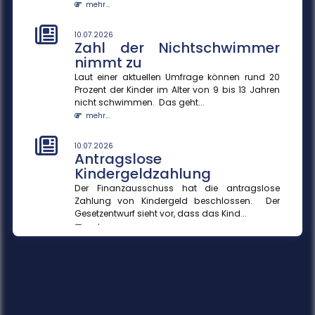
mehr...
10.07.2026
Zahl der Nichtschwimmer
nimmt zu
Laut einer aktuellen Umfrage können rund 20
Prozent der Kinder im Alter von 9 bis 13 Jahren
nicht schwimmen. Das geht...
mehr...
10.07.2026
Antragslose
Kindergeldzahlung
Der Finanzausschuss hat die antragslose
Zahlung von Kindergeld beschlossen. Der
Gesetzentwurf sieht vor, dass das Kind...
mehr...
10.07.2026
KI-Agenten in Unternehmen
KI-Agenten können durch die Verknüpfung von
Sprachmodellen und Datenquellen Prozesse
effizienter gestalten und Entscheid...