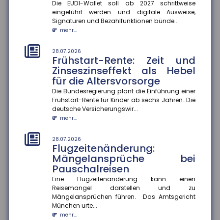
Die EUDI-Wallet soll ab 2027 schrittweise
mehr Beschäftigte wechseln
eingeführt werden und digitale Ausweise,
den Beruf
Signaturen und Bezahlfunktionen bünde...
Der Anteil der Beschäftigten, die innerhalb eines
mehr...
Jahres ihren Beruf wechseln, ist zwischen 2013 und
2024 um 13 Prozentp...
28.07.2026
Frühstart-Rente: Zeit und
mehr...
Zinseszinseffekt als Hebel
für die Altersvorsorge
28.07.2026
Geschlechterspezifische
Die Bundesregierung plant die Einführung einer
Mobilität: Wie Umzüge
Frühstart-Rente für Kinder ab sechs Jahren. Die
Karrierechancen beeinflussen
deutsche Versicherungswir...
Paare, die umziehen, stehen oft vor der
mehr...
Herausforderung, berufliche Kompromisse eingehen
zu müssen. Eine aktuelle Studie...
28.07.2026
Flugzeitenänderung:
mehr...
Mängelansprüche bei
Pauschalreisen
28.07.2026
Mehr Datensouveränität im
Eine Flugzeitenänderung kann einen
Smart Home
Reisemangel darstellen und zu
Verbraucher sollen künftig selbst entscheiden
Mängelansprüchen führen. Das Amtsgericht
können, welche Daten aus ihrem Smart Home sie
München urte...
teilen. Im Rahmen des Proj...
mehr...