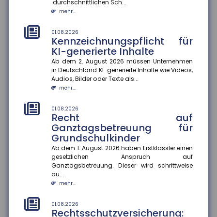
durchschnittlichen Sch...
mehr...
01.08.2026
Schaden in der Waschstraße:
Beweislast liegt beim Kunden
01.08.2026
Kennzeichnungspflicht für
Kommt es zu einem Schaden am Pkw in der
KI-generierte Inhalte
Waschstraße, gibt es immer wieder Streit über die
Kostenübernahme. Nach einem a...
Ab dem 2. August 2026 müssen Unternehmen
mehr...
in Deutschland KI-generierte Inhalte wie Videos,
Audios, Bilder oder Texte als...
mehr...
28.07.2026
EUDI-Wallet: Digitale Identität
und Versicherungsnachweise
01.08.2026
auf dem Smartphone
Recht auf
Ganztagsbetreuung für
Die EUDI-Wallet soll ab 2027 schrittweise eingeführt
Grundschulkinder
werden und digitale Ausweise, Signaturen und
Bezahlfunktionen bünde...
Ab dem 1. August 2026 haben Erstklässler einen
mehr...
gesetzlichen Anspruch auf
Ganztagsbetreuung. Dieser wird schrittweise
au...
28.07.2026
Frühstart-Rente: Zeit und
mehr...
Zinseszinseffekt als Hebel für
die Altersvorsorge
01.08.2026
Rechtsschutzversicherung:
Die Bundesregierung plant die Einführung einer