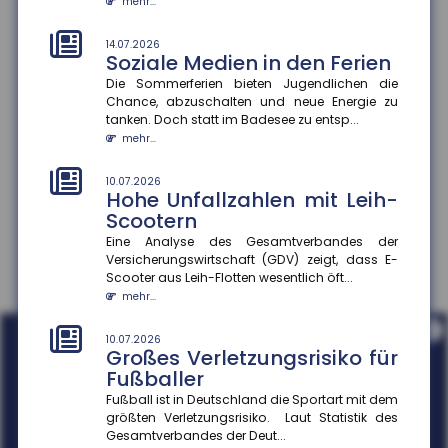
mehr...
10.07.2026
Kaufkraftwahrnehmung und
14.07.2026
Soziale Medien in den Ferien
Konsumverhalten
Die Sommerferien bieten Jugendlichen die
Die meisten Menschen in Deutschland schätzen ihre
Chance, abzuschalten und neue Energie zu
Kaufkraft trotz objektiver Erholung der
tanken. Doch statt im Badesee zu entsp...
Realeinkommen weiterhin als ge...
mehr...
mehr...
10.07.2026
Hohe Unfallzahlen mit Leih-
Scootern
Eine Analyse des Gesamtverbandes der
Versicherungswirtschaft (GDV) zeigt, dass E-
Scooter aus Leih-Flotten wesentlich öft...
mehr...
i
10.07.2026
Großes Verletzungsrisiko für
Fußballer
Fußball ist in Deutschland die Sportart mit dem
größten Verletzungsrisiko. Laut Statistik des
Gesamtverbandes der Deut...