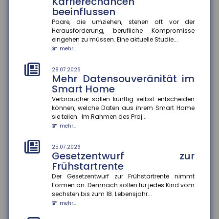
Karrierechancen
der Bertelsmann S...
beeinflussen
mehr...
Paare, die umziehen, stehen oft vor der
Herausforderung, berufliche Kompromisse
25.07.2026
eingehen zu müssen. Eine aktuelle Studie...
Informationsaustausch über
mehr...
Finanzkonten
Der internationale Informationsaustausch über
28.07.2026
Finanzkonten soll ausgeweitet werden. Dazu hat die
Mehr Datensouveränität im
Bundesregierung einen...
Smart Home
mehr...
Verbraucher sollen künftig selbst entscheiden
können, welche Daten aus ihrem Smart Home
25.07.2026
sie teilen. Im Rahmen des Proj...
Prioritäten beim
mehr...
Versicherungsschutz setzen
und regelmäßig prüfen
25.07.2026
Gesetzentwurf zur
Ein Privathaushalt gibt im Schnitt 1.788 Euro pro Jahr
für Versicherungen aus ? ohne Lebens-, Renten-,
Frühstartrente
private Pflege- o...
Der Gesetzentwurf zur Frühstartrente nimmt
mehr...
Formen an. Demnach sollen für jedes Kind vom
sechsten bis zum 18. Lebensjahr...
25.07.2026
mehr...
Konjunkturerwartungen steigen