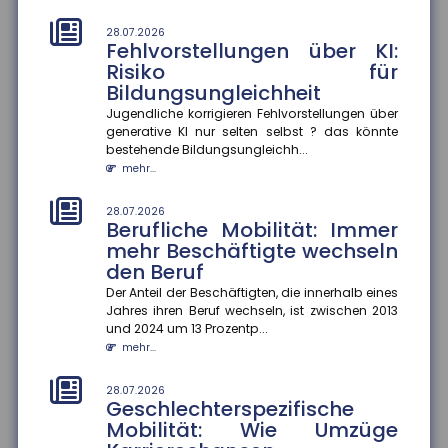
mehr...
28.07.2026
Fehlvorstellungen über KI:
25.07.2026
Gesetzentwurf zur
Risiko für
Frühstartrente
Bildungsungleichheit
Der Gesetzentwurf zur Frühstartrente nimmt Formen
Jugendliche korrigieren Fehlvorstellungen über
an. Demnach sollen für jedes Kind vom sechsten bis
generative KI nur selten selbst ? das könnte
zum 18. Lebensjahr...
bestehende Bildungsungleichh...
mehr...
mehr...
25.07.2026
28.07.2026
Anzahl der Versicherungsjahre
Berufliche Mobilität: Immer
sagt wenig über die Rentenhöhe
mehr Beschäftigte wechseln
aus
den Beruf
Die Höhe der Renten aus der gesetzlichen
Der Anteil der Beschäftigten, die innerhalb eines
Rentenversicherung verteile sich von kleinen Renten
Jahres ihren Beruf wechseln, ist zwischen 2013
bis hin zu sehr hohen Rente...
und 2024 um 13 Prozentp...
mehr...
mehr...
25.07.2026
28.07.2026
Mehrheit der Azubis zufrieden
Geschlechterspezifische
Mobilität: Wie Umzüge
90 Prozent der befragten Auszubildenden sind mit
ihrem Job zufrieden. Das ergab eine aktuelle Studie