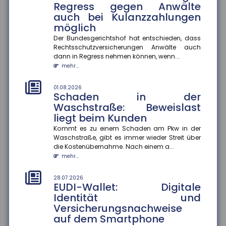
Regress gegen Anwälte
Frühstart-Rente für Kinder ab sechs Jahren. Die
auch bei Kulanzzahlungen
deutsche Versicherungswir...
möglich
mehr...
Der Bundesgerichtshof hat entschieden, dass
28.07.2026
Rechtsschutzversicherungen Anwälte auch
Flugzeitenänderung:
dann in Regress nehmen können, wenn...
Mängelansprüche bei
mehr...
Pauschalreisen
Eine Flugzeitenänderung kann einen Reisemangel
01.08.2026
Schaden in der
darstellen und zu Mängelansprüchen führen. Das
Waschstraße: Beweislast
Amtsgericht München urte...
liegt beim Kunden
mehr...
Kommt es zu einem Schaden am Pkw in der
28.07.2026
Waschstraße, gibt es immer wieder Streit über
Fehlvorstellungen über KI: Risiko
die Kostenübernahme. Nach einem a...
für Bildungsungleichheit
mehr...
Jugendliche korrigieren Fehlvorstellungen über
generative KI nur selten selbst ? das könnte
28.07.2026
EUDI-Wallet: Digitale
bestehende Bildungsungleichh...
Identität und
mehr...
Versicherungsnachweise
auf dem Smartphone
28.07.2026
Berufliche Mobilität: Immer