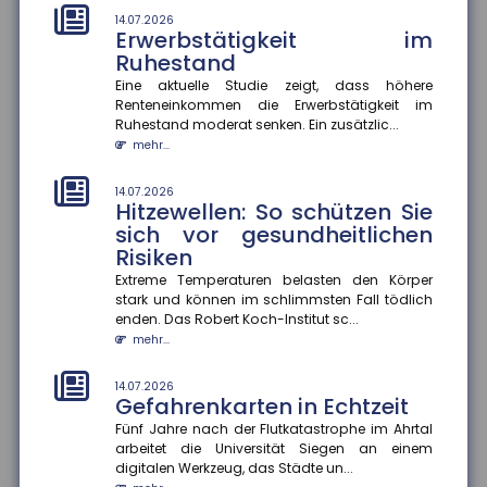
mehr...
14.07.2026
Erwerbstätigkeit im
10.07.2026
Ruhestand
Zahl der Nichtschwimmer
Eine aktuelle Studie zeigt, dass höhere
nimmt zu
Renteneinkommen die Erwerbstätigkeit im
Laut einer aktuellen Umfrage können rund 20 Prozent
Ruhestand moderat senken. Ein zusätzlic...
der Kinder im Alter von 9 bis 13 Jahren nicht
mehr...
schwimmen. Das geht...
mehr...
14.07.2026
Hitzewellen: So schützen Sie
10.07.2026
sich vor gesundheitlichen
Antragslose Kindergeldzahlung
Risiken
Der Finanzausschuss hat die antragslose Zahlung
Extreme Temperaturen belasten den Körper
von Kindergeld beschlossen. Der Gesetzentwurf sieht
stark und können im schlimmsten Fall tödlich
vor, dass das Kind...
enden. Das Robert Koch-Institut sc...
mehr...
mehr...
10.07.2026
KI-Agenten in Unternehmen
14.07.2026
Gefahrenkarten in Echtzeit
KI-Agenten können durch die Verknüpfung von
Fünf Jahre nach der Flutkatastrophe im Ahrtal
Sprachmodellen und Datenquellen Prozesse
arbeitet die Universität Siegen an einem
effizienter gestalten und Entscheid...
digitalen Werkzeug, das Städte un...
mehr...