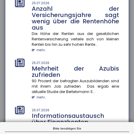
stark an
25.07.2026
Anzahl der
Im Juli stieg der ZEW-Index um 15,8 Punkte an und
beträgt nun plus 26,3 Punkte. Die Einschätzung der
Versicherungsjahre sagt
aktuellen konjunk...
wenig über die Rentenhöhe
mehr...
aus
Die Höhe der Renten aus der gesetzlichen
21.07.2026
Rentenversicherung verteile sich von kleinen
Zu wenig Mietangebot in
Renten bis hin zu sehr hohen Rente...
Großstädten
mehr...
In vielen deutschen Großstädten ist das Angebot an
Mietwohnungen seit 2022 stark zurückgegangen ? in
25.07.2026
Hamburg sogar um 57...
Mehrheit der Azubis
mehr...
zufrieden
90 Prozent der befragten Auszubildenden sind
21.07.2026
mit ihrem Job zufrieden. Das ergab eine
Unwirksame Kündigung: Private
aktuelle Studie der Bertelsmann S...
Krankenversicherung fordert
mehr...
Beiträge nach
Ein Münchner musste trotz Wechsel in die gesetzliche
25.07.2026
Krankenversicherung weiterhin Beiträge an seine
Informationsaustausch
private Krankenvers...
über Finanzkonten
mehr...
Der internationale Informationsaustausch über
Bitte bestätigen Sie
Finanzkonten soll ausgeweitet werden. Dazu