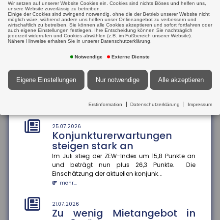
Wir setzen auf unserer Website Cookies ein. Cookies sind nichts Böses und helfen uns,
21.07.2026
hat die Bundesregierung einen...
unsere Website zuverlässig zu betreiben.
Tankrabatt entlastet
Einige der Cookies sind zwingend notwendig, ohne die der Betrieb unserer Website nicht
mehr...
möglich wäre, während andere uns helfen unser Onlineangebot zu verbessern und
einkommensschwache
wirtschaftlich zu betreiben. Sie können alle Cookies akzeptieren und sofort fortfahren oder
auch eigene Einstellungen festlegen. Ihre Entscheidung können Sie nachträglich
Familien besonders stark
jederzeit widerrufen und Cookies abwählen (z.B. im Fußbereich unserer Website).
25.07.2026
Nähere Hinweise erhalten Sie in unserer Datenschutzerklärung.
Prioritäten beim
Die Inflation in Deutschland ist im Juni 2026 auf 2,3
Prozent gesunken ? vor allem wegen nachlassender
Versicherungsschutz setzen
Notwendige
Externe Dienste
Kraftstoffpreise....
und regelmäßig prüfen
mehr...
Ein Privathaushalt gibt im Schnitt 1.788 Euro pro
Eigene Einstellungen
Nur notwendige
Alle akzeptieren
Jahr für Versicherungen aus ? ohne Lebens-,
21.07.2026
Renten-, private Pflege- o...
Internationaler
Erstinformation
Datenschutzerklärung
Impressum
mehr...
Informationsaustausch soll
Steuerhinterziehung
25.07.2026
bekämpfen
Konjunkturerwartungen
steigen stark an
Die Bundesregierung will den automatischen
Informationsaustausch über digitale
Im Juli stieg der ZEW-Index um 15,8 Punkte an
Plattformeinkünfte auf Drittstaaten auswe...
und beträgt nun plus 26,3 Punkte. Die
mehr...
Einschätzung der aktuellen konjunk...
mehr...
21.07.2026
Angehörigenpflege im Alter
21.07.2026
kann Rentenansprüche
Zu wenig Mietangebot in