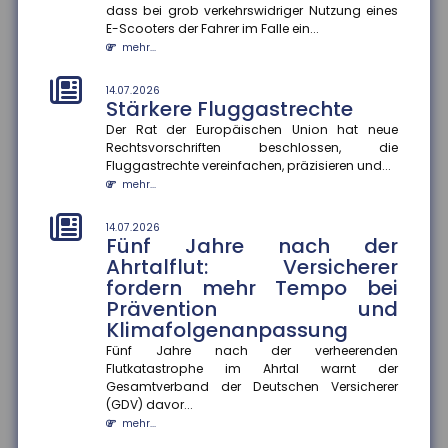
dass bei grob verkehrswidriger Nutzung eines
E-Scooters der Fahrer im Falle ein...
14.07.2026
mehr...
Soziale Medien in den Ferien
Die Sommerferien bieten Jugendlichen die Chance,
14.07.2026
abzuschalten und neue Energie zu tanken. Doch statt
Stärkere Fluggastrechte
im Badesee zu entsp...
Der Rat der Europäischen Union hat neue
mehr...
Rechtsvorschriften beschlossen, die
Fluggastrechte vereinfachen, präzisieren und...
10.07.2026
mehr...
Hohe Unfallzahlen mit Leih-
Scootern
14.07.2026
Eine Analyse des Gesamtverbandes der
Fünf Jahre nach der
Versicherungswirtschaft (GDV) zeigt, dass E-Scooter
Ahrtalflut: Versicherer
aus Leih-Flotten wesentlich öft...
fordern mehr Tempo bei
mehr...
Prävention und
Klimafolgenanpassung
10.07.2026
Großes Verletzungsrisiko für
Fünf Jahre nach der verheerenden
Flutkatastrophe im Ahrtal warnt der
Fußballer
Gesamtverband der Deutschen Versicherer
Fußball ist in Deutschland die Sportart mit dem
(GDV) davor...
größten Verletzungsrisiko. Laut Statistik des
mehr...
Gesamtverbandes der Deut...