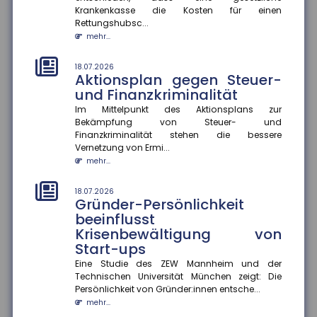
Wer haftet bei grob
Krankenkasse die Kosten für einen
verkehrswidriger E-Scooter-
Rettungshubsc...
Nutzung?
mehr...
Das Amtsgericht München hat entschieden, dass bei
grob verkehrswidriger Nutzung eines E-Scooters der
18.07.2026
Fahrer im Falle ein...
Aktionsplan gegen Steuer-
mehr...
und Finanzkriminalität
Im Mittelpunkt des Aktionsplans zur
14.07.2026
Bekämpfung von Steuer- und
Stärkere Fluggastrechte
Finanzkriminalität stehen die bessere
Der Rat der Europäischen Union hat neue
Vernetzung von Ermi...
Rechtsvorschriften beschlossen, die Fluggastrechte
mehr...
vereinfachen, präzisieren und...
mehr...
18.07.2026
Gründer-Persönlichkeit
beeinflusst
14.07.2026
Fünf Jahre nach der Ahrtalflut:
Krisenbewältigung von
Versicherer fordern mehr
Start-ups
Tempo bei Prävention und
Eine Studie des ZEW Mannheim und der
Klimafolgenanpassung
Technischen Universität München zeigt: Die
Fünf Jahre nach der verheerenden Flutkatastrophe im
Persönlichkeit von Gründer:innen entsche...
Ahrtal warnt der Gesamtverband der Deutschen
mehr...
Versicherer (GDV) davor...