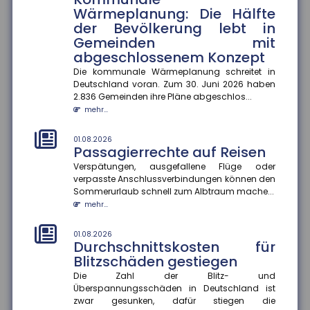
generierte Inhalte
Wärmeplanung: Die Hälfte
der Bevölkerung lebt in
Ab dem 2. August 2026 müssen Unternehmen in
Deutschland KI-generierte Inhalte wie Videos, Audios,
Gemeinden mit
Bilder oder Texte als...
abgeschlossenem Konzept
mehr...
Die kommunale Wärmeplanung schreitet in
Deutschland voran. Zum 30. Juni 2026 haben
01.08.2026
2.836 Gemeinden ihre Pläne abgeschlos...
Recht auf Ganztagsbetreuung
mehr...
für Grundschulkinder
Ab dem 1. August 2026 haben Erstklässler einen
01.08.2026
gesetzlichen Anspruch auf Ganztagsbetreuung.
Passagierrechte auf Reisen
Dieser wird schrittweise au...
Verspätungen, ausgefallene Flüge oder
mehr...
verpasste Anschlussverbindungen können den
Sommerurlaub schnell zum Albtraum mache...
01.08.2026
mehr...
Rechtsschutzversicherung:
Regress gegen Anwälte auch
01.08.2026
bei Kulanzzahlungen möglich
Durchschnittskosten für
Blitzschäden gestiegen
Der Bundesgerichtshof hat entschieden, dass
Rechtsschutzversicherungen Anwälte auch dann in
Die Zahl der Blitz- und
Regress nehmen können, wenn...
Überspannungsschäden in Deutschland ist
mehr...
zwar gesunken, dafür stiegen die