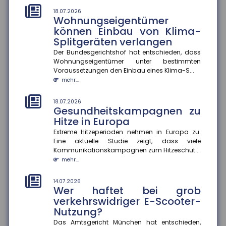
mehr...
18.07.2026
Wohnungseigentümer
können Einbau von Klima-
14.07.2026
Erwerbstätigkeit im Ruhestand
Splitgeräten verlangen
Eine aktuelle Studie zeigt, dass höhere
Der Bundesgerichtshof hat entschieden, dass
Renteneinkommen die Erwerbstätigkeit im Ruhestand
Wohnungseigentümer unter bestimmten
moderat senken. Ein zusätzlic...
Voraussetzungen den Einbau eines Klima-S...
mehr...
mehr...
14.07.2026
18.07.2026
Hitzewellen: So schützen Sie sich
Gesundheitskampagnen zu
vor gesundheitlichen Risiken
Hitze in Europa
Extreme Temperaturen belasten den Körper stark und
Extreme Hitzeperioden nehmen in Europa zu.
können im schlimmsten Fall tödlich enden. Das
Eine aktuelle Studie zeigt, dass viele
Robert Koch-Institut sc...
Kommunikationskampagnen zum Hitzeschut...
mehr...
mehr...
14.07.2026
14.07.2026
Gefahrenkarten in Echtzeit
Wer haftet bei grob
Fünf Jahre nach der Flutkatastrophe im Ahrtal
verkehrswidriger E-Scooter-
arbeitet die Universität Siegen an einem digitalen
Nutzung?
Werkzeug, das Städte un...
Das Amtsgericht München hat entschieden,
mehr...