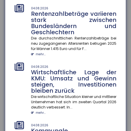
abgeschlossenem Konzept
04.08.2026
Die kommunale Wärmeplanung schreitet in
Rentenzahlbeträge variieren
Deutschland voran. Zum 30. Juni 2026 haben 2.836
stark zwischen
Gemeinden ihre Pläne abgeschlos...
Bundesländern und
mehr...
Geschlechtern
Die durchschnittlichen Rentenzahlbeträge bei
01.08.2026
Passagierrechte auf Reisen
neu zugegangenen Altersrenten betrugen 2025
für Männer 1.415 Euro und für F...
Verspätungen, ausgefallene Flüge oder verpasste
mehr...
Anschlussverbindungen können den Sommerurlaub
schnell zum Albtraum mache...
mehr...
04.08.2026
Wirtschaftliche Lage der
KMU: Umsatz und Gewinn
01.08.2026
Durchschnittskosten für
steigen, Investitionen
Blitzschäden gestiegen
bleiben zurück
Die Zahl der Blitz- und Überspannungsschäden in
Die wirtschaftliche Situation kleiner und mittlerer
Deutschland ist zwar gesunken, dafür stiegen die
Unternehmen hat sich im zweiten Quartal 2026
durchschnittlichen Sch...
deutlich verbessert. In...
mehr...
mehr...
01.08.2026
04.08.2026
Kennzeichnungspflicht für KI-
Kommunale