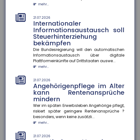
18.07.2026
mehr...
Krankenkasse muss
Rettungshubschrauber-
21.07.2026
Transport im Urlaub nicht
Internationaler
erstatten
Informationsaustausch soll
Steuerhinterziehung
Das Hessische Landessozialgericht hat entschieden,
dass eine gesetzliche Krankenkasse die Kosten für
bekämpfen
einen Rettungshubsc...
Die Bundesregierung will den automatischen
mehr...
Informationsaustausch über digitale
Plattformeinkünfte auf Drittstaaten auswe...
18.07.2026
mehr...
Aktionsplan gegen Steuer- und
Finanzkriminalität
21.07.2026
Angehörigenpflege im Alter
Im Mittelpunkt des Aktionsplans zur Bekämpfung von
Steuer- und Finanzkriminalität stehen die bessere
kann Rentenansprüche
Vernetzung von Ermi...
mindern
mehr...
Wer im späten Erwerbsleben Angehörige pflegt,
riskiert später geringere Rentenansprüche ?
18.07.2026
besonders, wenn keine zusätzli...
Gründer-Persönlichkeit
mehr...
beeinflusst Krisenbewältigung
von Start-ups
21.07.2026