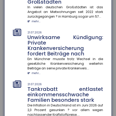
mindern
Großstädten
Wer im späten Erwerbsleben Angehörige pflegt,
In vielen deutschen Großstädten ist das
riskiert später geringere Rentenansprüche ?
Angebot an Mietwohnungen seit 2022 stark
besonders, wenn keine zusätzli...
zurückgegangen ? in Hamburg sogar um 57...
mehr...
mehr...
21.07.2026
21.07.2026
Genetische Veranlagung
Unwirksame Kündigung:
beeinflusst langfristigen Nutzen
Private
von Bildung
Krankenversicherung
fordert Beiträge nach
Bildung wirkt nicht bei allen gleich. Eine aktuelle
Studie der FernUniversität Hagen zeigt, dass der
Ein Münchner musste trotz Wechsel in die
Nutzen zusätzliche...
gesetzliche Krankenversicherung weiterhin
mehr...
Beiträge an seine private Krankenvers...
mehr...
18.07.2026
Jeder zweite Haushalt nur
21.07.2026
mangelhaft abgesichert
Tankrabatt entlastet
einkommensschwache
Eine aktuelle Studie des Gesamtverbands der
Deutschen Versicherer (GDV) offenbart: In mehr als
Familien besonders stark
20 Millionen Haushalten m...
Die Inflation in Deutschland ist im Juni 2026 auf
mehr...
2,3 Prozent gesunken ? vor allem wegen
nachlassender Kraftstoffpreise....