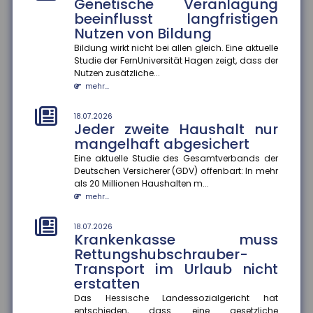
Genetische Veranlagung
Eine Studie des ZEW Mannheim und der Technischen
Universität München zeigt: Die Persönlichkeit von
beeinflusst langfristigen
Gründer:innen entsche...
Nutzen von Bildung
mehr...
Bildung wirkt nicht bei allen gleich. Eine aktuelle
Studie der FernUniversität Hagen zeigt, dass der
18.07.2026
Nutzen zusätzliche...
Wohnungseigentümer können
mehr...
Einbau von Klima-Splitgeräten
verlangen
18.07.2026
Jeder zweite Haushalt nur
Der Bundesgerichtshof hat entschieden, dass
Wohnungseigentümer unter bestimmten
mangelhaft abgesichert
Voraussetzungen den Einbau eines Klima-S...
Eine aktuelle Studie des Gesamtverbands der
mehr...
Deutschen Versicherer (GDV) offenbart: In mehr
als 20 Millionen Haushalten m...
18.07.2026
mehr...
Gesundheitskampagnen zu
Hitze in Europa
18.07.2026
Krankenkasse muss
Extreme Hitzeperioden nehmen in Europa zu. Eine
aktuelle Studie zeigt, dass viele
Rettungshubschrauber-
Kommunikationskampagnen zum Hitzeschut...
Transport im Urlaub nicht
mehr...
erstatten
Das Hessische Landessozialgericht hat
14.07.2026
entschieden, dass eine gesetzliche