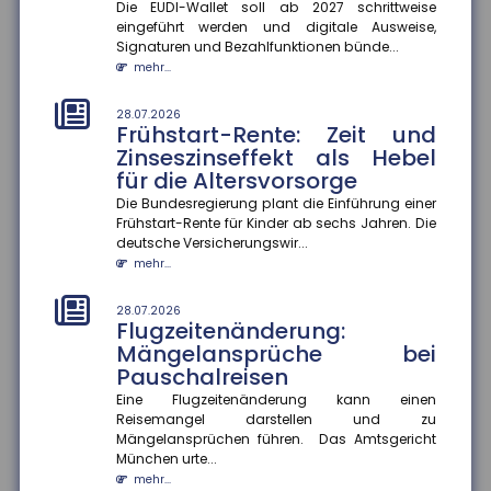
Die EUDI-Wallet soll ab 2027 schrittweise
mehr Beschäftigte wechseln
eingeführt werden und digitale Ausweise,
den Beruf
Signaturen und Bezahlfunktionen bünde...
Der Anteil der Beschäftigten, die innerhalb eines
mehr...
Jahres ihren Beruf wechseln, ist zwischen 2013 und
2024 um 13 Prozentp...
28.07.2026
Frühstart-Rente: Zeit und
mehr...
Zinseszinseffekt als Hebel
für die Altersvorsorge
28.07.2026
Geschlechterspezifische
Die Bundesregierung plant die Einführung einer
Mobilität: Wie Umzüge
Frühstart-Rente für Kinder ab sechs Jahren. Die
Karrierechancen beeinflussen
deutsche Versicherungswir...
Paare, die umziehen, stehen oft vor der
mehr...
Herausforderung, berufliche Kompromisse eingehen
zu müssen. Eine aktuelle Studie...
28.07.2026
Flugzeitenänderung:
mehr...
Mängelansprüche bei
Pauschalreisen
28.07.2026
Mehr Datensouveränität im
Eine Flugzeitenänderung kann einen
Smart Home
Reisemangel darstellen und zu
Verbraucher sollen künftig selbst entscheiden
Mängelansprüchen führen. Das Amtsgericht
können, welche Daten aus ihrem Smart Home sie
München urte...
teilen. Im Rahmen des Proj...
mehr...