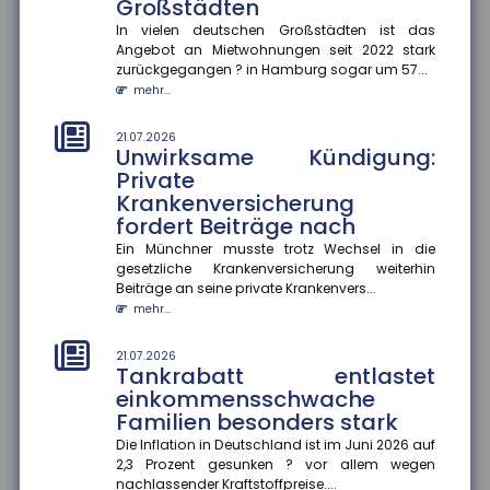
mindern
Großstädten
Wer im späten Erwerbsleben Angehörige pflegt,
In vielen deutschen Großstädten ist das
riskiert später geringere Rentenansprüche ?
Angebot an Mietwohnungen seit 2022 stark
besonders, wenn keine zusätzli...
zurückgegangen ? in Hamburg sogar um 57...
mehr...
mehr...
21.07.2026
21.07.2026
Genetische Veranlagung
Unwirksame Kündigung:
beeinflusst langfristigen Nutzen
Private
von Bildung
Krankenversicherung
fordert Beiträge nach
Bildung wirkt nicht bei allen gleich. Eine aktuelle
Studie der FernUniversität Hagen zeigt, dass der
Ein Münchner musste trotz Wechsel in die
Nutzen zusätzliche...
gesetzliche Krankenversicherung weiterhin
mehr...
Beiträge an seine private Krankenvers...
mehr...
18.07.2026
Jeder zweite Haushalt nur
21.07.2026
mangelhaft abgesichert
Tankrabatt entlastet
einkommensschwache
Eine aktuelle Studie des Gesamtverbands der
Deutschen Versicherer (GDV) offenbart: In mehr als
Familien besonders stark
20 Millionen Haushalten m...
Die Inflation in Deutschland ist im Juni 2026 auf
mehr...
2,3 Prozent gesunken ? vor allem wegen
nachlassender Kraftstoffpreise....