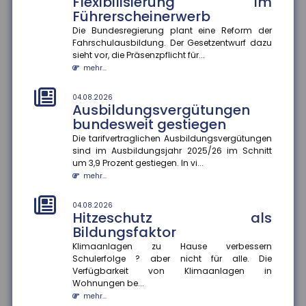
Flexibilisierung im
Führerscheinerwerb
04.08.2026
Rentenzahlbeträge variieren
Die Bundesregierung plant eine Reform der
stark zwischen Bundesländern
Fahrschulausbildung. Der Gesetzentwurf dazu
und Geschlechtern
sieht vor, die Präsenzpflicht für...
mehr...
Die durchschnittlichen Rentenzahlbeträge bei neu
zugegangenen Altersrenten betrugen 2025 für
Männer 1.415 Euro und für F...
04.08.2026
Ausbildungsvergütungen
mehr...
bundesweit gestiegen
04.08.2026
Die tarifvertraglichen Ausbildungsvergütungen
Wirtschaftliche Lage der KMU:
sind im Ausbildungsjahr 2025/26 im Schnitt
Umsatz und Gewinn steigen,
um 3,9 Prozent gestiegen. In vi...
Investitionen bleiben zurück
mehr...
Die wirtschaftliche Situation kleiner und mittlerer
Unternehmen hat sich im zweiten Quartal 2026
04.08.2026
Hitzeschutz als
deutlich verbessert. In...
Bildungsfaktor
mehr...
Klimaanlagen zu Hause verbessern
Schulerfolge ? aber nicht für alle. Die
04.08.2026
Kommunale Wärmeplanung:
Verfügbarkeit von Klimaanlagen in
Die Hälfte der Bevölkerung lebt
Wohnungen be...
in Gemeinden mit
mehr...