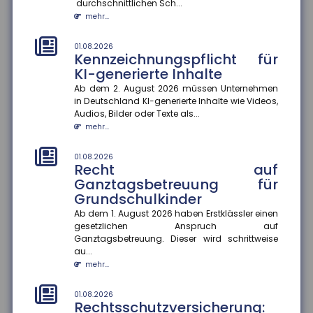
durchschnittlichen Sch...
mehr...
01.08.2026
Schaden in der Waschstraße:
Beweislast liegt beim Kunden
01.08.2026
Kennzeichnungspflicht für
Kommt es zu einem Schaden am Pkw in der
KI-generierte Inhalte
Waschstraße, gibt es immer wieder Streit über die
Kostenübernahme. Nach einem a...
Ab dem 2. August 2026 müssen Unternehmen
mehr...
in Deutschland KI-generierte Inhalte wie Videos,
Audios, Bilder oder Texte als...
mehr...
28.07.2026
EUDI-Wallet: Digitale Identität
und Versicherungsnachweise
01.08.2026
auf dem Smartphone
Recht auf
Ganztagsbetreuung für
Die EUDI-Wallet soll ab 2027 schrittweise eingeführt
Grundschulkinder
werden und digitale Ausweise, Signaturen und
Bezahlfunktionen bünde...
Ab dem 1. August 2026 haben Erstklässler einen
mehr...
gesetzlichen Anspruch auf
Ganztagsbetreuung. Dieser wird schrittweise
au...
28.07.2026
Frühstart-Rente: Zeit und
mehr...
Zinseszinseffekt als Hebel für
die Altersvorsorge
01.08.2026
Rechtsschutzversicherung:
Die Bundesregierung plant die Einführung einer