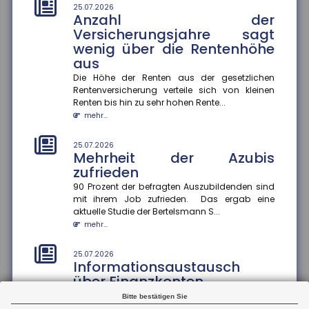
stark an
25.07.2026
Anzahl der
Im Juli stieg der ZEW-Index um 15,8 Punkte an und
beträgt nun plus 26,3 Punkte. Die Einschätzung der
Versicherungsjahre sagt
aktuellen konjunk...
wenig über die Rentenhöhe
mehr...
aus
Die Höhe der Renten aus der gesetzlichen
21.07.2026
Rentenversicherung verteile sich von kleinen
Zu wenig Mietangebot in
Renten bis hin zu sehr hohen Rente...
Großstädten
mehr...
In vielen deutschen Großstädten ist das Angebot an
Mietwohnungen seit 2022 stark zurückgegangen ? in
25.07.2026
Hamburg sogar um 57...
Mehrheit der Azubis
mehr...
zufrieden
90 Prozent der befragten Auszubildenden sind
21.07.2026
mit ihrem Job zufrieden. Das ergab eine
Unwirksame Kündigung: Private
aktuelle Studie der Bertelsmann S...
Krankenversicherung fordert
mehr...
Beiträge nach
Ein Münchner musste trotz Wechsel in die gesetzliche
25.07.2026
Krankenversicherung weiterhin Beiträge an seine
Informationsaustausch
private Krankenvers...
über Finanzkonten
mehr...
Der internationale Informationsaustausch über
Bitte bestätigen Sie
Finanzkonten soll ausgeweitet werden. Dazu