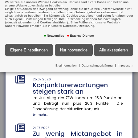
Wir setzen auf unserer Website Cookies ein. Cookies sind nichts Böses und helfen uns,
21.07.2026
hat die Bundesregierung einen...
unsere Website zuverlässig zu betreiben.
Tankrabatt entlastet
Einige der Cookies sind zwingend notwendig, ohne die der Betrieb unserer Website nicht
mehr...
möglich wäre, während andere uns helfen unser Onlineangebot zu verbessern und
einkommensschwache
wirtschaftlich zu betreiben. Sie können alle Cookies akzeptieren und sofort fortfahren oder
auch eigene Einstellungen festlegen. Ihre Entscheidung können Sie nachträglich
Familien besonders stark
jederzeit widerrufen und Cookies abwählen (z.B. im Fußbereich unserer Website).
25.07.2026
Nähere Hinweise erhalten Sie in unserer Datenschutzerklärung.
Prioritäten beim
Die Inflation in Deutschland ist im Juni 2026 auf 2,3
Prozent gesunken ? vor allem wegen nachlassender
Versicherungsschutz setzen
Notwendige
Externe Dienste
Kraftstoffpreise....
und regelmäßig prüfen
mehr...
Ein Privathaushalt gibt im Schnitt 1.788 Euro pro
Eigene Einstellungen
Nur notwendige
Alle akzeptieren
Jahr für Versicherungen aus ? ohne Lebens-,
21.07.2026
Renten-, private Pflege- o...
Internationaler
Erstinformation
Datenschutzerklärung
Impressum
mehr...
Informationsaustausch soll
Steuerhinterziehung
25.07.2026
bekämpfen
Konjunkturerwartungen
steigen stark an
Die Bundesregierung will den automatischen
Informationsaustausch über digitale
Im Juli stieg der ZEW-Index um 15,8 Punkte an
Plattformeinkünfte auf Drittstaaten auswe...
und beträgt nun plus 26,3 Punkte. Die
mehr...
Einschätzung der aktuellen konjunk...
mehr...
21.07.2026
Angehörigenpflege im Alter
21.07.2026
kann Rentenansprüche
Zu wenig Mietangebot in