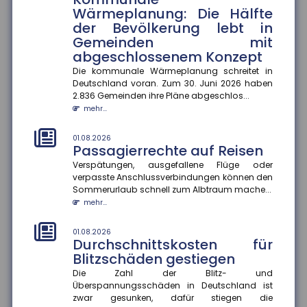
generierte Inhalte
Wärmeplanung: Die Hälfte
der Bevölkerung lebt in
Ab dem 2. August 2026 müssen Unternehmen in
Deutschland KI-generierte Inhalte wie Videos, Audios,
Gemeinden mit
Bilder oder Texte als...
abgeschlossenem Konzept
mehr...
Die kommunale Wärmeplanung schreitet in
Deutschland voran. Zum 30. Juni 2026 haben
01.08.2026
2.836 Gemeinden ihre Pläne abgeschlos...
Recht auf Ganztagsbetreuung
mehr...
für Grundschulkinder
Ab dem 1. August 2026 haben Erstklässler einen
01.08.2026
gesetzlichen Anspruch auf Ganztagsbetreuung.
Passagierrechte auf Reisen
Dieser wird schrittweise au...
Verspätungen, ausgefallene Flüge oder
mehr...
verpasste Anschlussverbindungen können den
Sommerurlaub schnell zum Albtraum mache...
01.08.2026
mehr...
Rechtsschutzversicherung:
Regress gegen Anwälte auch
01.08.2026
bei Kulanzzahlungen möglich
Durchschnittskosten für
Blitzschäden gestiegen
Der Bundesgerichtshof hat entschieden, dass
Rechtsschutzversicherungen Anwälte auch dann in
Die Zahl der Blitz- und
Regress nehmen können, wenn...
Überspannungsschäden in Deutschland ist
mehr...
zwar gesunken, dafür stiegen die