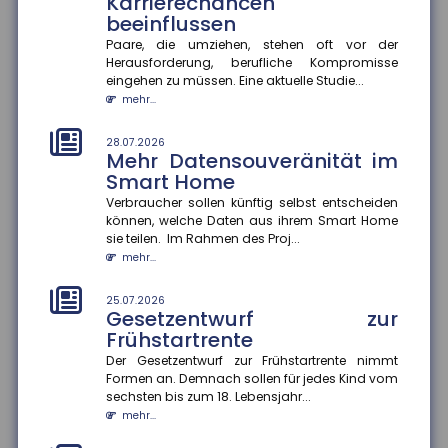
Karrierechancen
der Bertelsmann S...
beeinflussen
mehr...
Paare, die umziehen, stehen oft vor der
Herausforderung, berufliche Kompromisse
25.07.2026
eingehen zu müssen. Eine aktuelle Studie...
Informationsaustausch über
mehr...
Finanzkonten
Der internationale Informationsaustausch über
28.07.2026
Finanzkonten soll ausgeweitet werden. Dazu hat die
Mehr Datensouveränität im
Bundesregierung einen...
Smart Home
mehr...
Verbraucher sollen künftig selbst entscheiden
können, welche Daten aus ihrem Smart Home
25.07.2026
sie teilen. Im Rahmen des Proj...
Prioritäten beim
mehr...
Versicherungsschutz setzen
und regelmäßig prüfen
25.07.2026
Gesetzentwurf zur
Ein Privathaushalt gibt im Schnitt 1.788 Euro pro Jahr
für Versicherungen aus ? ohne Lebens-, Renten-,
Frühstartrente
private Pflege- o...
Der Gesetzentwurf zur Frühstartrente nimmt
mehr...
Formen an. Demnach sollen für jedes Kind vom
sechsten bis zum 18. Lebensjahr...
25.07.2026
mehr...
Konjunkturerwartungen steigen