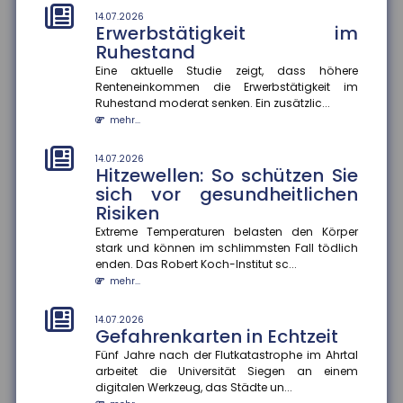
mehr...
14.07.2026
Erwerbstätigkeit im
10.07.2026
Ruhestand
Zahl der Nichtschwimmer
Eine aktuelle Studie zeigt, dass höhere
nimmt zu
Renteneinkommen die Erwerbstätigkeit im
Laut einer aktuellen Umfrage können rund 20 Prozent
Ruhestand moderat senken. Ein zusätzlic...
der Kinder im Alter von 9 bis 13 Jahren nicht
mehr...
schwimmen. Das geht...
mehr...
14.07.2026
Hitzewellen: So schützen Sie
10.07.2026
sich vor gesundheitlichen
Antragslose Kindergeldzahlung
Risiken
Der Finanzausschuss hat die antragslose Zahlung
Extreme Temperaturen belasten den Körper
von Kindergeld beschlossen. Der Gesetzentwurf sieht
stark und können im schlimmsten Fall tödlich
vor, dass das Kind...
enden. Das Robert Koch-Institut sc...
mehr...
mehr...
10.07.2026
KI-Agenten in Unternehmen
14.07.2026
Gefahrenkarten in Echtzeit
KI-Agenten können durch die Verknüpfung von
Fünf Jahre nach der Flutkatastrophe im Ahrtal
Sprachmodellen und Datenquellen Prozesse
arbeitet die Universität Siegen an einem
effizienter gestalten und Entscheid...
digitalen Werkzeug, das Städte un...
mehr...