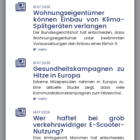
mehr...
18.07.2026
Wohnungseigentümer
können Einbau von Klima-
14.07.2026
Erwerbstätigkeit im Ruhestand
Splitgeräten verlangen
Eine aktuelle Studie zeigt, dass höhere
Der Bundesgerichtshof hat entschieden, dass
Renteneinkommen die Erwerbstätigkeit im Ruhestand
Wohnungseigentümer unter bestimmten
moderat senken. Ein zusätzlic...
Voraussetzungen den Einbau eines Klima-S...
mehr...
mehr...
14.07.2026
18.07.2026
Hitzewellen: So schützen Sie sich
Gesundheitskampagnen zu
vor gesundheitlichen Risiken
Hitze in Europa
Extreme Temperaturen belasten den Körper stark und
Extreme Hitzeperioden nehmen in Europa zu.
können im schlimmsten Fall tödlich enden. Das
Eine aktuelle Studie zeigt, dass viele
Robert Koch-Institut sc...
Kommunikationskampagnen zum Hitzeschut...
mehr...
mehr...
14.07.2026
14.07.2026
Gefahrenkarten in Echtzeit
Wer haftet bei grob
Fünf Jahre nach der Flutkatastrophe im Ahrtal
verkehrswidriger E-Scooter-
arbeitet die Universität Siegen an einem digitalen
Nutzung?
Werkzeug, das Städte un...
Das Amtsgericht München hat entschieden,
mehr...