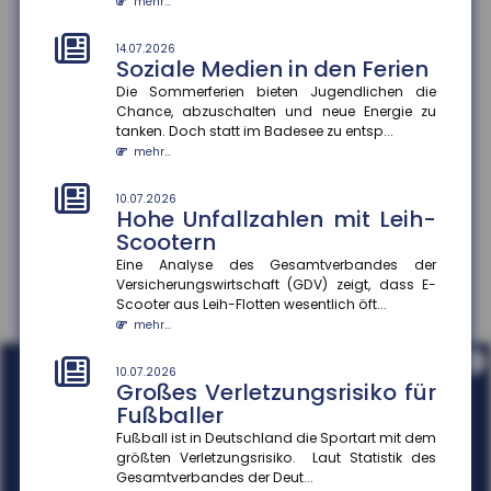
mehr...
10.07.2026
Kaufkraftwahrnehmung und
14.07.2026
Soziale Medien in den Ferien
Konsumverhalten
Die Sommerferien bieten Jugendlichen die
Die meisten Menschen in Deutschland schätzen ihre
Chance, abzuschalten und neue Energie zu
Kaufkraft trotz objektiver Erholung der
tanken. Doch statt im Badesee zu entsp...
Realeinkommen weiterhin als ge...
mehr...
mehr...
10.07.2026
Hohe Unfallzahlen mit Leih-
Scootern
Eine Analyse des Gesamtverbandes der
Versicherungswirtschaft (GDV) zeigt, dass E-
Scooter aus Leih-Flotten wesentlich öft...
mehr...
i
10.07.2026
Großes Verletzungsrisiko für
Fußballer
Fußball ist in Deutschland die Sportart mit dem
größten Verletzungsrisiko. Laut Statistik des
Gesamtverbandes der Deut...