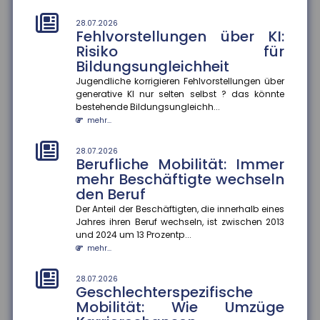
mehr...
28.07.2026
Fehlvorstellungen über KI:
25.07.2026
Gesetzentwurf zur
Risiko für
Frühstartrente
Bildungsungleichheit
Der Gesetzentwurf zur Frühstartrente nimmt Formen
Jugendliche korrigieren Fehlvorstellungen über
an. Demnach sollen für jedes Kind vom sechsten bis
generative KI nur selten selbst ? das könnte
zum 18. Lebensjahr...
bestehende Bildungsungleichh...
mehr...
mehr...
25.07.2026
28.07.2026
Anzahl der Versicherungsjahre
Berufliche Mobilität: Immer
sagt wenig über die Rentenhöhe
mehr Beschäftigte wechseln
aus
den Beruf
Die Höhe der Renten aus der gesetzlichen
Der Anteil der Beschäftigten, die innerhalb eines
Rentenversicherung verteile sich von kleinen Renten
Jahres ihren Beruf wechseln, ist zwischen 2013
bis hin zu sehr hohen Rente...
und 2024 um 13 Prozentp...
mehr...
mehr...
25.07.2026
28.07.2026
Mehrheit der Azubis zufrieden
Geschlechterspezifische
Mobilität: Wie Umzüge
90 Prozent der befragten Auszubildenden sind mit
ihrem Job zufrieden. Das ergab eine aktuelle Studie