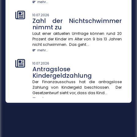
mehr...
10.07.2026
Zahl der Nichtschwimmer
nimmt zu
Laut einer aktuellen Umfrage können rund 20
Prozent der Kinder im Alter von 9 bis 13 Jahren
nicht schwimmen. Das geht...
mehr...
10.07.2026
Antragslose
Kindergeldzahlung
Der Finanzausschuss hat die antragslose
Zahlung von Kindergeld beschlossen. Der
Gesetzentwurf sieht vor, dass das Kind...
mehr...
10.07.2026
KI-Agenten in Unternehmen
KI-Agenten können durch die Verknüpfung von
Sprachmodellen und Datenquellen Prozesse
effizienter gestalten und Entscheid...