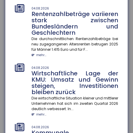
abgeschlossenem Konzept
04.08.2026
Die kommunale Wärmeplanung schreitet in
Rentenzahlbeträge variieren
Deutschland voran. Zum 30. Juni 2026 haben 2.836
stark zwischen
Gemeinden ihre Pläne abgeschlos...
Bundesländern und
mehr...
Geschlechtern
Die durchschnittlichen Rentenzahlbeträge bei
01.08.2026
Passagierrechte auf Reisen
neu zugegangenen Altersrenten betrugen 2025
für Männer 1.415 Euro und für F...
Verspätungen, ausgefallene Flüge oder verpasste
mehr...
Anschlussverbindungen können den Sommerurlaub
schnell zum Albtraum mache...
mehr...
04.08.2026
Wirtschaftliche Lage der
KMU: Umsatz und Gewinn
01.08.2026
Durchschnittskosten für
steigen, Investitionen
Blitzschäden gestiegen
bleiben zurück
Die Zahl der Blitz- und Überspannungsschäden in
Die wirtschaftliche Situation kleiner und mittlerer
Deutschland ist zwar gesunken, dafür stiegen die
Unternehmen hat sich im zweiten Quartal 2026
durchschnittlichen Sch...
deutlich verbessert. In...
mehr...
mehr...
01.08.2026
04.08.2026
Kennzeichnungspflicht für KI-
Kommunale