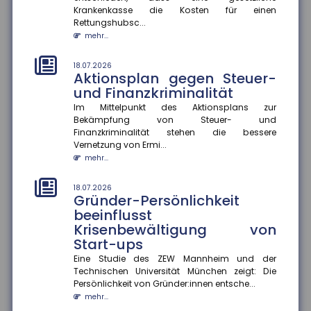
Wer haftet bei grob
Krankenkasse die Kosten für einen
verkehrswidriger E-Scooter-
Rettungshubsc...
Nutzung?
mehr...
Das Amtsgericht München hat entschieden, dass bei
grob verkehrswidriger Nutzung eines E-Scooters der
18.07.2026
Fahrer im Falle ein...
Aktionsplan gegen Steuer-
mehr...
und Finanzkriminalität
Im Mittelpunkt des Aktionsplans zur
14.07.2026
Bekämpfung von Steuer- und
Stärkere Fluggastrechte
Finanzkriminalität stehen die bessere
Der Rat der Europäischen Union hat neue
Vernetzung von Ermi...
Rechtsvorschriften beschlossen, die Fluggastrechte
mehr...
vereinfachen, präzisieren und...
mehr...
18.07.2026
Gründer-Persönlichkeit
beeinflusst
14.07.2026
Fünf Jahre nach der Ahrtalflut:
Krisenbewältigung von
Versicherer fordern mehr
Start-ups
Tempo bei Prävention und
Eine Studie des ZEW Mannheim und der
Klimafolgenanpassung
Technischen Universität München zeigt: Die
Fünf Jahre nach der verheerenden Flutkatastrophe im
Persönlichkeit von Gründer:innen entsche...
Ahrtal warnt der Gesamtverband der Deutschen
mehr...
Versicherer (GDV) davor...