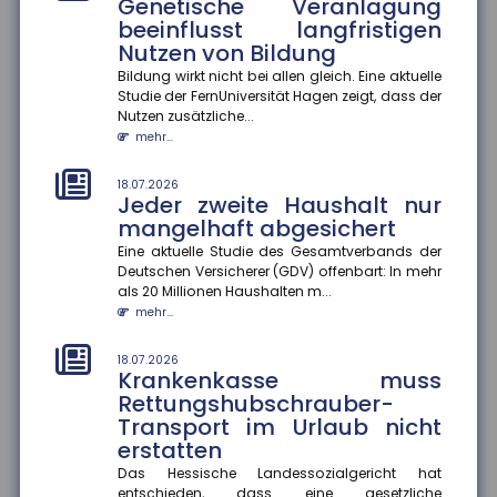
Genetische Veranlagung
Eine Studie des ZEW Mannheim und der Technischen
Universität München zeigt: Die Persönlichkeit von
beeinflusst langfristigen
Gründer:innen entsche...
Nutzen von Bildung
mehr...
Bildung wirkt nicht bei allen gleich. Eine aktuelle
Studie der FernUniversität Hagen zeigt, dass der
18.07.2026
Nutzen zusätzliche...
Wohnungseigentümer können
mehr...
Einbau von Klima-Splitgeräten
verlangen
18.07.2026
Jeder zweite Haushalt nur
Der Bundesgerichtshof hat entschieden, dass
Wohnungseigentümer unter bestimmten
mangelhaft abgesichert
Voraussetzungen den Einbau eines Klima-S...
Eine aktuelle Studie des Gesamtverbands der
mehr...
Deutschen Versicherer (GDV) offenbart: In mehr
als 20 Millionen Haushalten m...
18.07.2026
mehr...
Gesundheitskampagnen zu
Hitze in Europa
18.07.2026
Krankenkasse muss
Extreme Hitzeperioden nehmen in Europa zu. Eine
aktuelle Studie zeigt, dass viele
Rettungshubschrauber-
Kommunikationskampagnen zum Hitzeschut...
Transport im Urlaub nicht
mehr...
erstatten
Das Hessische Landessozialgericht hat
14.07.2026
entschieden, dass eine gesetzliche