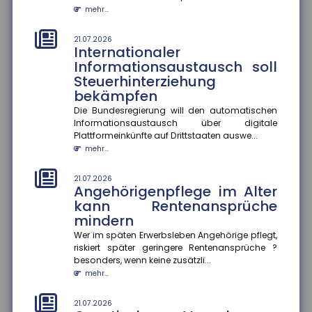
18.07.2026
mehr...
Krankenkasse muss
Rettungshubschrauber-
21.07.2026
Transport im Urlaub nicht
Internationaler
erstatten
Informationsaustausch soll
Steuerhinterziehung
Das Hessische Landessozialgericht hat entschieden,
dass eine gesetzliche Krankenkasse die Kosten für
bekämpfen
einen Rettungshubsc...
Die Bundesregierung will den automatischen
mehr...
Informationsaustausch über digitale
Plattformeinkünfte auf Drittstaaten auswe...
18.07.2026
mehr...
Aktionsplan gegen Steuer- und
Finanzkriminalität
21.07.2026
Angehörigenpflege im Alter
Im Mittelpunkt des Aktionsplans zur Bekämpfung von
Steuer- und Finanzkriminalität stehen die bessere
kann Rentenansprüche
Vernetzung von Ermi...
mindern
mehr...
Wer im späten Erwerbsleben Angehörige pflegt,
riskiert später geringere Rentenansprüche ?
18.07.2026
besonders, wenn keine zusätzli...
Gründer-Persönlichkeit
mehr...
beeinflusst Krisenbewältigung
von Start-ups
21.07.2026