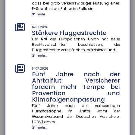
dass bei grob verkehrswidriger Nutzung eines
E-Scooters der Fahrer im Falle ein...
14.07.2026
mehr...
Soziale Medien in den Ferien
Die Sommerferien bieten Jugendlichen die Chance,
14.07.2026
abzuschalten und neue Energie zu tanken. Doch statt
Stärkere Fluggastrechte
im Badesee zu entsp...
Der Rat der Europäischen Union hat neue
mehr...
Rechtsvorschriften beschlossen, die
Fluggastrechte vereinfachen, präzisieren und...
10.07.2026
mehr...
Hohe Unfallzahlen mit Leih-
Scootern
14.07.2026
Eine Analyse des Gesamtverbandes der
Fünf Jahre nach der
Versicherungswirtschaft (GDV) zeigt, dass E-Scooter
Ahrtalflut: Versicherer
aus Leih-Flotten wesentlich öft...
fordern mehr Tempo bei
mehr...
Prävention und
Klimafolgenanpassung
10.07.2026
Großes Verletzungsrisiko für
Fünf Jahre nach der verheerenden
Flutkatastrophe im Ahrtal warnt der
Fußballer
Gesamtverband der Deutschen Versicherer
Fußball ist in Deutschland die Sportart mit dem
(GDV) davor...
größten Verletzungsrisiko. Laut Statistik des
mehr...
Gesamtverbandes der Deut...