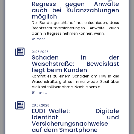
Regress gegen Anwälte
Frühstart-Rente für Kinder ab sechs Jahren. Die
auch bei Kulanzzahlungen
deutsche Versicherungswir...
möglich
mehr...
Der Bundesgerichtshof hat entschieden, dass
28.07.2026
Rechtsschutzversicherungen Anwälte auch
Flugzeitenänderung:
dann in Regress nehmen können, wenn...
Mängelansprüche bei
mehr...
Pauschalreisen
Eine Flugzeitenänderung kann einen Reisemangel
01.08.2026
Schaden in der
darstellen und zu Mängelansprüchen führen. Das
Waschstraße: Beweislast
Amtsgericht München urte...
liegt beim Kunden
mehr...
Kommt es zu einem Schaden am Pkw in der
28.07.2026
Waschstraße, gibt es immer wieder Streit über
Fehlvorstellungen über KI: Risiko
die Kostenübernahme. Nach einem a...
für Bildungsungleichheit
mehr...
Jugendliche korrigieren Fehlvorstellungen über
generative KI nur selten selbst ? das könnte
28.07.2026
EUDI-Wallet: Digitale
bestehende Bildungsungleichh...
Identität und
mehr...
Versicherungsnachweise
auf dem Smartphone
28.07.2026
Berufliche Mobilität: Immer