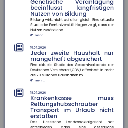
Genetische Veranlagung
Eine Studie des ZEW Mannheim und der Technischen
Universität München zeigt: Die Persönlichkeit von
beeinflusst langfristigen
Gründer:innen entsche...
Nutzen von Bildung
mehr...
Bildung wirkt nicht bei allen gleich. Eine aktuelle
Studie der FernUniversität Hagen zeigt, dass der
18.07.2026
Nutzen zusätzliche...
Wohnungseigentümer können
mehr...
Einbau von Klima-Splitgeräten
verlangen
18.07.2026
Jeder zweite Haushalt nur
Der Bundesgerichtshof hat entschieden, dass
Wohnungseigentümer unter bestimmten
mangelhaft abgesichert
Voraussetzungen den Einbau eines Klima-S...
Eine aktuelle Studie des Gesamtverbands der
mehr...
Deutschen Versicherer (GDV) offenbart: In mehr
als 20 Millionen Haushalten m...
18.07.2026
mehr...
Gesundheitskampagnen zu
Hitze in Europa
18.07.2026
Krankenkasse muss
Extreme Hitzeperioden nehmen in Europa zu. Eine
aktuelle Studie zeigt, dass viele
Rettungshubschrauber-
Kommunikationskampagnen zum Hitzeschut...
Transport im Urlaub nicht
mehr...
erstatten
Das Hessische Landessozialgericht hat
14.07.2026
entschieden, dass eine gesetzliche