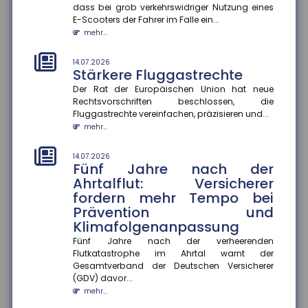
dass bei grob verkehrswidriger Nutzung eines
E-Scooters der Fahrer im Falle ein...
14.07.2026
mehr...
Soziale Medien in den Ferien
Die Sommerferien bieten Jugendlichen die Chance,
14.07.2026
abzuschalten und neue Energie zu tanken. Doch statt
Stärkere Fluggastrechte
im Badesee zu entsp...
Der Rat der Europäischen Union hat neue
mehr...
Rechtsvorschriften beschlossen, die
Fluggastrechte vereinfachen, präzisieren und...
10.07.2026
mehr...
Hohe Unfallzahlen mit Leih-
Scootern
14.07.2026
Eine Analyse des Gesamtverbandes der
Fünf Jahre nach der
Versicherungswirtschaft (GDV) zeigt, dass E-Scooter
Ahrtalflut: Versicherer
aus Leih-Flotten wesentlich öft...
fordern mehr Tempo bei
mehr...
Prävention und
Klimafolgenanpassung
10.07.2026
Großes Verletzungsrisiko für
Fünf Jahre nach der verheerenden
Flutkatastrophe im Ahrtal warnt der
Fußballer
Gesamtverband der Deutschen Versicherer
Fußball ist in Deutschland die Sportart mit dem
(GDV) davor...
größten Verletzungsrisiko. Laut Statistik des
mehr...
Gesamtverbandes der Deut...