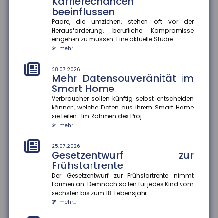
Karrierechancen
der Bertelsmann S...
beeinflussen
mehr...
Paare, die umziehen, stehen oft vor der
Herausforderung, berufliche Kompromisse
25.07.2026
eingehen zu müssen. Eine aktuelle Studie...
Informationsaustausch über
mehr...
Finanzkonten
Der internationale Informationsaustausch über
28.07.2026
Finanzkonten soll ausgeweitet werden. Dazu hat die
Mehr Datensouveränität im
Bundesregierung einen...
Smart Home
mehr...
Verbraucher sollen künftig selbst entscheiden
können, welche Daten aus ihrem Smart Home
25.07.2026
sie teilen. Im Rahmen des Proj...
Prioritäten beim
mehr...
Versicherungsschutz setzen
und regelmäßig prüfen
25.07.2026
Gesetzentwurf zur
Ein Privathaushalt gibt im Schnitt 1.788 Euro pro Jahr
für Versicherungen aus ? ohne Lebens-, Renten-,
Frühstartrente
private Pflege- o...
Der Gesetzentwurf zur Frühstartrente nimmt
mehr...
Formen an. Demnach sollen für jedes Kind vom
sechsten bis zum 18. Lebensjahr...
25.07.2026
mehr...
Konjunkturerwartungen steigen