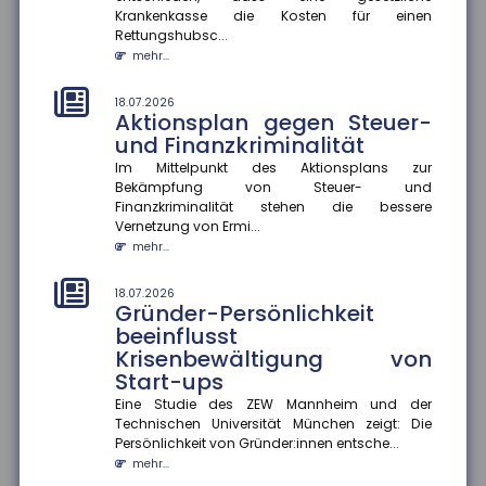
Wer haftet bei grob
Krankenkasse die Kosten für einen
verkehrswidriger E-Scooter-
Rettungshubsc...
Nutzung?
mehr...
Das Amtsgericht München hat entschieden, dass bei
grob verkehrswidriger Nutzung eines E-Scooters der
18.07.2026
Fahrer im Falle ein...
Aktionsplan gegen Steuer-
mehr...
und Finanzkriminalität
Im Mittelpunkt des Aktionsplans zur
14.07.2026
Bekämpfung von Steuer- und
Stärkere Fluggastrechte
Finanzkriminalität stehen die bessere
Der Rat der Europäischen Union hat neue
Vernetzung von Ermi...
Rechtsvorschriften beschlossen, die Fluggastrechte
mehr...
vereinfachen, präzisieren und...
mehr...
18.07.2026
Gründer-Persönlichkeit
beeinflusst
14.07.2026
Fünf Jahre nach der Ahrtalflut:
Krisenbewältigung von
Versicherer fordern mehr
Start-ups
Tempo bei Prävention und
Eine Studie des ZEW Mannheim und der
Klimafolgenanpassung
Technischen Universität München zeigt: Die
Fünf Jahre nach der verheerenden Flutkatastrophe im
Persönlichkeit von Gründer:innen entsche...
Ahrtal warnt der Gesamtverband der Deutschen
mehr...
Versicherer (GDV) davor...