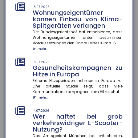
mehr...
18.07.2026
Wohnungseigentümer
können Einbau von Klima-
14.07.2026
Erwerbstätigkeit im Ruhestand
Splitgeräten verlangen
Eine aktuelle Studie zeigt, dass höhere
Der Bundesgerichtshof hat entschieden, dass
Renteneinkommen die Erwerbstätigkeit im Ruhestand
Wohnungseigentümer unter bestimmten
moderat senken. Ein zusätzlic...
Voraussetzungen den Einbau eines Klima-S...
mehr...
mehr...
14.07.2026
18.07.2026
Hitzewellen: So schützen Sie sich
Gesundheitskampagnen zu
vor gesundheitlichen Risiken
Hitze in Europa
Extreme Temperaturen belasten den Körper stark und
Extreme Hitzeperioden nehmen in Europa zu.
können im schlimmsten Fall tödlich enden. Das
Eine aktuelle Studie zeigt, dass viele
Robert Koch-Institut sc...
Kommunikationskampagnen zum Hitzeschut...
mehr...
mehr...
14.07.2026
14.07.2026
Gefahrenkarten in Echtzeit
Wer haftet bei grob
Fünf Jahre nach der Flutkatastrophe im Ahrtal
verkehrswidriger E-Scooter-
arbeitet die Universität Siegen an einem digitalen
Nutzung?
Werkzeug, das Städte un...
Das Amtsgericht München hat entschieden,
mehr...