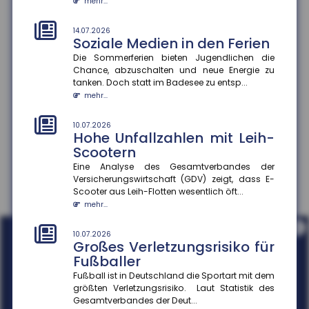
mehr...
10.07.2026
Kaufkraftwahrnehmung und
14.07.2026
Soziale Medien in den Ferien
Konsumverhalten
Die Sommerferien bieten Jugendlichen die
Die meisten Menschen in Deutschland schätzen ihre
Chance, abzuschalten und neue Energie zu
Kaufkraft trotz objektiver Erholung der
tanken. Doch statt im Badesee zu entsp...
Realeinkommen weiterhin als ge...
mehr...
mehr...
10.07.2026
Hohe Unfallzahlen mit Leih-
Scootern
Eine Analyse des Gesamtverbandes der
Versicherungswirtschaft (GDV) zeigt, dass E-
Scooter aus Leih-Flotten wesentlich öft...
mehr...
i
10.07.2026
Großes Verletzungsrisiko für
Fußballer
Fußball ist in Deutschland die Sportart mit dem
größten Verletzungsrisiko. Laut Statistik des
Gesamtverbandes der Deut...