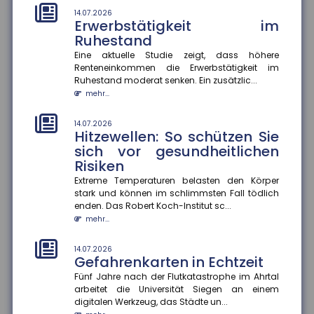
mehr...
14.07.2026
Erwerbstätigkeit im
10.07.2026
Ruhestand
Zahl der Nichtschwimmer
Eine aktuelle Studie zeigt, dass höhere
nimmt zu
Renteneinkommen die Erwerbstätigkeit im
Laut einer aktuellen Umfrage können rund 20 Prozent
Ruhestand moderat senken. Ein zusätzlic...
der Kinder im Alter von 9 bis 13 Jahren nicht
mehr...
schwimmen. Das geht...
mehr...
14.07.2026
Hitzewellen: So schützen Sie
10.07.2026
sich vor gesundheitlichen
Antragslose Kindergeldzahlung
Risiken
Der Finanzausschuss hat die antragslose Zahlung
Extreme Temperaturen belasten den Körper
von Kindergeld beschlossen. Der Gesetzentwurf sieht
stark und können im schlimmsten Fall tödlich
vor, dass das Kind...
enden. Das Robert Koch-Institut sc...
mehr...
mehr...
10.07.2026
KI-Agenten in Unternehmen
14.07.2026
Gefahrenkarten in Echtzeit
KI-Agenten können durch die Verknüpfung von
Fünf Jahre nach der Flutkatastrophe im Ahrtal
Sprachmodellen und Datenquellen Prozesse
arbeitet die Universität Siegen an einem
effizienter gestalten und Entscheid...
digitalen Werkzeug, das Städte un...
mehr...