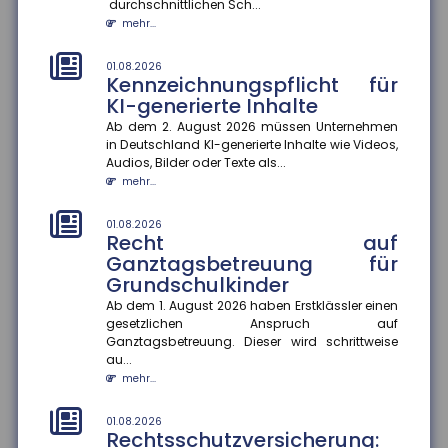
durchschnittlichen Sch...
mehr...
01.08.2026
Schaden in der Waschstraße:
Beweislast liegt beim Kunden
01.08.2026
Kennzeichnungspflicht für
Kommt es zu einem Schaden am Pkw in der
KI-generierte Inhalte
Waschstraße, gibt es immer wieder Streit über die
Kostenübernahme. Nach einem a...
Ab dem 2. August 2026 müssen Unternehmen
mehr...
in Deutschland KI-generierte Inhalte wie Videos,
Audios, Bilder oder Texte als...
mehr...
28.07.2026
EUDI-Wallet: Digitale Identität
und Versicherungsnachweise
01.08.2026
auf dem Smartphone
Recht auf
Ganztagsbetreuung für
Die EUDI-Wallet soll ab 2027 schrittweise eingeführt
Grundschulkinder
werden und digitale Ausweise, Signaturen und
Bezahlfunktionen bünde...
Ab dem 1. August 2026 haben Erstklässler einen
mehr...
gesetzlichen Anspruch auf
Ganztagsbetreuung. Dieser wird schrittweise
au...
28.07.2026
Frühstart-Rente: Zeit und
mehr...
Zinseszinseffekt als Hebel für
die Altersvorsorge
01.08.2026
Rechtsschutzversicherung:
Die Bundesregierung plant die Einführung einer