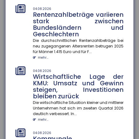
abgeschlossenem Konzept
04.08.2026
Die kommunale Wärmeplanung schreitet in
Rentenzahlbeträge variieren
Deutschland voran. Zum 30. Juni 2026 haben 2.836
stark zwischen
Gemeinden ihre Pläne abgeschlos...
Bundesländern und
mehr...
Geschlechtern
Die durchschnittlichen Rentenzahlbeträge bei
01.08.2026
Passagierrechte auf Reisen
neu zugegangenen Altersrenten betrugen 2025
für Männer 1.415 Euro und für F...
Verspätungen, ausgefallene Flüge oder verpasste
mehr...
Anschlussverbindungen können den Sommerurlaub
schnell zum Albtraum mache...
mehr...
04.08.2026
Wirtschaftliche Lage der
KMU: Umsatz und Gewinn
01.08.2026
Durchschnittskosten für
steigen, Investitionen
Blitzschäden gestiegen
bleiben zurück
Die Zahl der Blitz- und Überspannungsschäden in
Die wirtschaftliche Situation kleiner und mittlerer
Deutschland ist zwar gesunken, dafür stiegen die
Unternehmen hat sich im zweiten Quartal 2026
durchschnittlichen Sch...
deutlich verbessert. In...
mehr...
mehr...
01.08.2026
04.08.2026
Kennzeichnungspflicht für KI-
Kommunale