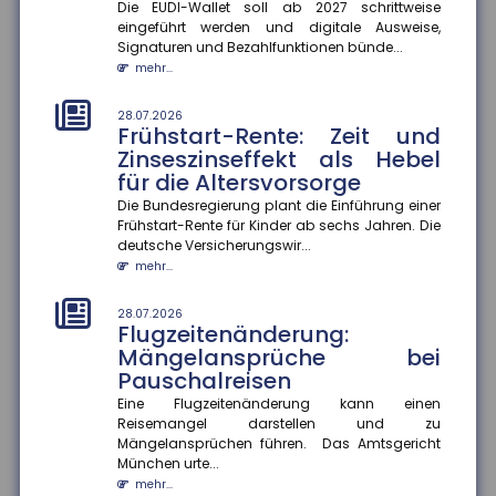
Die EUDI-Wallet soll ab 2027 schrittweise
mehr Beschäftigte wechseln
eingeführt werden und digitale Ausweise,
den Beruf
Signaturen und Bezahlfunktionen bünde...
Der Anteil der Beschäftigten, die innerhalb eines
mehr...
Jahres ihren Beruf wechseln, ist zwischen 2013 und
2024 um 13 Prozentp...
28.07.2026
Frühstart-Rente: Zeit und
mehr...
Zinseszinseffekt als Hebel
für die Altersvorsorge
28.07.2026
Geschlechterspezifische
Die Bundesregierung plant die Einführung einer
Mobilität: Wie Umzüge
Frühstart-Rente für Kinder ab sechs Jahren. Die
Karrierechancen beeinflussen
deutsche Versicherungswir...
Paare, die umziehen, stehen oft vor der
mehr...
Herausforderung, berufliche Kompromisse eingehen
zu müssen. Eine aktuelle Studie...
28.07.2026
Flugzeitenänderung:
mehr...
Mängelansprüche bei
Pauschalreisen
28.07.2026
Mehr Datensouveränität im
Eine Flugzeitenänderung kann einen
Smart Home
Reisemangel darstellen und zu
Verbraucher sollen künftig selbst entscheiden
Mängelansprüchen führen. Das Amtsgericht
können, welche Daten aus ihrem Smart Home sie
München urte...
teilen. Im Rahmen des Proj...
mehr...