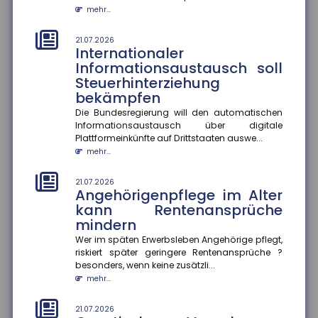
18.07.2026
mehr...
Krankenkasse muss
Rettungshubschrauber-
21.07.2026
Transport im Urlaub nicht
Internationaler
erstatten
Informationsaustausch soll
Steuerhinterziehung
Das Hessische Landessozialgericht hat entschieden,
dass eine gesetzliche Krankenkasse die Kosten für
bekämpfen
einen Rettungshubsc...
Die Bundesregierung will den automatischen
mehr...
Informationsaustausch über digitale
Plattformeinkünfte auf Drittstaaten auswe...
18.07.2026
mehr...
Aktionsplan gegen Steuer- und
Finanzkriminalität
21.07.2026
Angehörigenpflege im Alter
Im Mittelpunkt des Aktionsplans zur Bekämpfung von
Steuer- und Finanzkriminalität stehen die bessere
kann Rentenansprüche
Vernetzung von Ermi...
mindern
mehr...
Wer im späten Erwerbsleben Angehörige pflegt,
riskiert später geringere Rentenansprüche ?
18.07.2026
besonders, wenn keine zusätzli...
Gründer-Persönlichkeit
mehr...
beeinflusst Krisenbewältigung
von Start-ups
21.07.2026