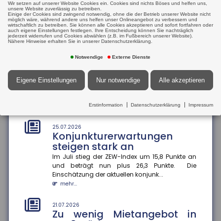
Wir setzen auf unserer Website Cookies ein. Cookies sind nichts Böses und helfen uns,
21.07.2026
hat die Bundesregierung einen...
unsere Website zuverlässig zu betreiben.
Tankrabatt entlastet
Einige der Cookies sind zwingend notwendig, ohne die der Betrieb unserer Website nicht
mehr...
möglich wäre, während andere uns helfen unser Onlineangebot zu verbessern und
einkommensschwache
wirtschaftlich zu betreiben. Sie können alle Cookies akzeptieren und sofort fortfahren oder
auch eigene Einstellungen festlegen. Ihre Entscheidung können Sie nachträglich
Familien besonders stark
jederzeit widerrufen und Cookies abwählen (z.B. im Fußbereich unserer Website).
25.07.2026
Nähere Hinweise erhalten Sie in unserer Datenschutzerklärung.
Prioritäten beim
Die Inflation in Deutschland ist im Juni 2026 auf 2,3
Prozent gesunken ? vor allem wegen nachlassender
Versicherungsschutz setzen
Notwendige
Externe Dienste
Kraftstoffpreise....
und regelmäßig prüfen
mehr...
Ein Privathaushalt gibt im Schnitt 1.788 Euro pro
Eigene Einstellungen
Nur notwendige
Alle akzeptieren
Jahr für Versicherungen aus ? ohne Lebens-,
21.07.2026
Renten-, private Pflege- o...
Internationaler
Erstinformation
Datenschutzerklärung
Impressum
mehr...
Informationsaustausch soll
Steuerhinterziehung
25.07.2026
bekämpfen
Konjunkturerwartungen
steigen stark an
Die Bundesregierung will den automatischen
Informationsaustausch über digitale
Im Juli stieg der ZEW-Index um 15,8 Punkte an
Plattformeinkünfte auf Drittstaaten auswe...
und beträgt nun plus 26,3 Punkte. Die
mehr...
Einschätzung der aktuellen konjunk...
mehr...
21.07.2026
Angehörigenpflege im Alter
21.07.2026
kann Rentenansprüche
Zu wenig Mietangebot in