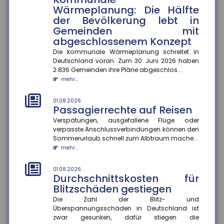
generierte Inhalte
Wärmeplanung: Die Hälfte
der Bevölkerung lebt in
Ab dem 2. August 2026 müssen Unternehmen in
Deutschland KI-generierte Inhalte wie Videos, Audios,
Gemeinden mit
Bilder oder Texte als...
abgeschlossenem Konzept
mehr...
Die kommunale Wärmeplanung schreitet in
Deutschland voran. Zum 30. Juni 2026 haben
01.08.2026
2.836 Gemeinden ihre Pläne abgeschlos...
Recht auf Ganztagsbetreuung
mehr...
für Grundschulkinder
Ab dem 1. August 2026 haben Erstklässler einen
01.08.2026
gesetzlichen Anspruch auf Ganztagsbetreuung.
Passagierrechte auf Reisen
Dieser wird schrittweise au...
Verspätungen, ausgefallene Flüge oder
mehr...
verpasste Anschlussverbindungen können den
Sommerurlaub schnell zum Albtraum mache...
01.08.2026
mehr...
Rechtsschutzversicherung:
Regress gegen Anwälte auch
01.08.2026
bei Kulanzzahlungen möglich
Durchschnittskosten für
Blitzschäden gestiegen
Der Bundesgerichtshof hat entschieden, dass
Rechtsschutzversicherungen Anwälte auch dann in
Die Zahl der Blitz- und
Regress nehmen können, wenn...
Überspannungsschäden in Deutschland ist
mehr...
zwar gesunken, dafür stiegen die