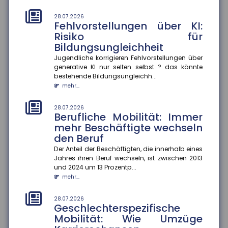
mehr...
28.07.2026
Fehlvorstellungen über KI:
25.07.2026
Gesetzentwurf zur
Risiko für
Frühstartrente
Bildungsungleichheit
Der Gesetzentwurf zur Frühstartrente nimmt Formen
Jugendliche korrigieren Fehlvorstellungen über
an. Demnach sollen für jedes Kind vom sechsten bis
generative KI nur selten selbst ? das könnte
zum 18. Lebensjahr...
bestehende Bildungsungleichh...
mehr...
mehr...
25.07.2026
28.07.2026
Anzahl der Versicherungsjahre
Berufliche Mobilität: Immer
sagt wenig über die Rentenhöhe
mehr Beschäftigte wechseln
aus
den Beruf
Die Höhe der Renten aus der gesetzlichen
Der Anteil der Beschäftigten, die innerhalb eines
Rentenversicherung verteile sich von kleinen Renten
Jahres ihren Beruf wechseln, ist zwischen 2013
bis hin zu sehr hohen Rente...
und 2024 um 13 Prozentp...
mehr...
mehr...
25.07.2026
28.07.2026
Mehrheit der Azubis zufrieden
Geschlechterspezifische
Mobilität: Wie Umzüge
90 Prozent der befragten Auszubildenden sind mit
ihrem Job zufrieden. Das ergab eine aktuelle Studie