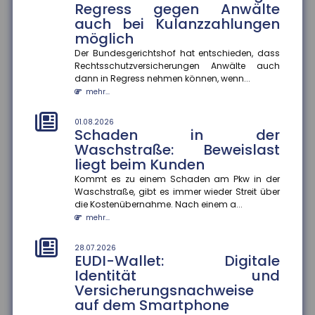
Regress gegen Anwälte
Frühstart-Rente für Kinder ab sechs Jahren. Die
auch bei Kulanzzahlungen
deutsche Versicherungswir...
möglich
mehr...
Der Bundesgerichtshof hat entschieden, dass
28.07.2026
Rechtsschutzversicherungen Anwälte auch
Flugzeitenänderung:
dann in Regress nehmen können, wenn...
Mängelansprüche bei
mehr...
Pauschalreisen
Eine Flugzeitenänderung kann einen Reisemangel
01.08.2026
Schaden in der
darstellen und zu Mängelansprüchen führen. Das
Waschstraße: Beweislast
Amtsgericht München urte...
liegt beim Kunden
mehr...
Kommt es zu einem Schaden am Pkw in der
28.07.2026
Waschstraße, gibt es immer wieder Streit über
Fehlvorstellungen über KI: Risiko
die Kostenübernahme. Nach einem a...
für Bildungsungleichheit
mehr...
Jugendliche korrigieren Fehlvorstellungen über
generative KI nur selten selbst ? das könnte
28.07.2026
EUDI-Wallet: Digitale
bestehende Bildungsungleichh...
Identität und
mehr...
Versicherungsnachweise
auf dem Smartphone
28.07.2026
Berufliche Mobilität: Immer