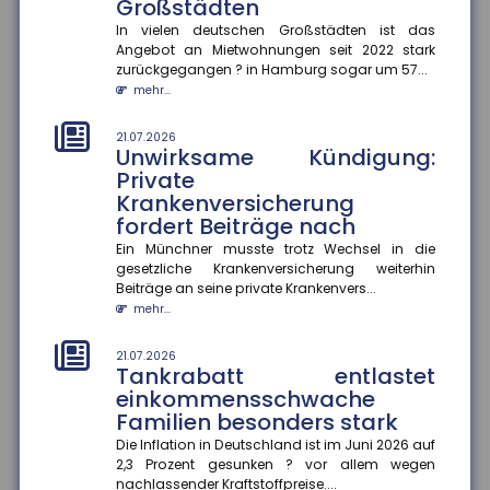
mindern
Großstädten
Wer im späten Erwerbsleben Angehörige pflegt,
In vielen deutschen Großstädten ist das
riskiert später geringere Rentenansprüche ?
Angebot an Mietwohnungen seit 2022 stark
besonders, wenn keine zusätzli...
zurückgegangen ? in Hamburg sogar um 57...
mehr...
mehr...
21.07.2026
21.07.2026
Genetische Veranlagung
Unwirksame Kündigung:
beeinflusst langfristigen Nutzen
Private
von Bildung
Krankenversicherung
fordert Beiträge nach
Bildung wirkt nicht bei allen gleich. Eine aktuelle
Studie der FernUniversität Hagen zeigt, dass der
Ein Münchner musste trotz Wechsel in die
Nutzen zusätzliche...
gesetzliche Krankenversicherung weiterhin
mehr...
Beiträge an seine private Krankenvers...
mehr...
18.07.2026
Jeder zweite Haushalt nur
21.07.2026
mangelhaft abgesichert
Tankrabatt entlastet
einkommensschwache
Eine aktuelle Studie des Gesamtverbands der
Deutschen Versicherer (GDV) offenbart: In mehr als
Familien besonders stark
20 Millionen Haushalten m...
Die Inflation in Deutschland ist im Juni 2026 auf
mehr...
2,3 Prozent gesunken ? vor allem wegen
nachlassender Kraftstoffpreise....