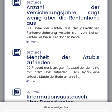
stark an
25.07.2026
Anzahl der
Im Juli stieg der ZEW-Index um 15,8 Punkte an und
beträgt nun plus 26,3 Punkte. Die Einschätzung der
Versicherungsjahre sagt
aktuellen konjunk...
wenig über die Rentenhöhe
mehr...
aus
Die Höhe der Renten aus der gesetzlichen
21.07.2026
Rentenversicherung verteile sich von kleinen
Zu wenig Mietangebot in
Renten bis hin zu sehr hohen Rente...
Großstädten
mehr...
In vielen deutschen Großstädten ist das Angebot an
Mietwohnungen seit 2022 stark zurückgegangen ? in
25.07.2026
Hamburg sogar um 57...
Mehrheit der Azubis
mehr...
zufrieden
90 Prozent der befragten Auszubildenden sind
21.07.2026
mit ihrem Job zufrieden. Das ergab eine
Unwirksame Kündigung: Private
aktuelle Studie der Bertelsmann S...
Krankenversicherung fordert
mehr...
Beiträge nach
Ein Münchner musste trotz Wechsel in die gesetzliche
25.07.2026
Krankenversicherung weiterhin Beiträge an seine
Informationsaustausch
private Krankenvers...
über Finanzkonten
mehr...
Der internationale Informationsaustausch über
Bitte bestätigen Sie
Finanzkonten soll ausgeweitet werden. Dazu