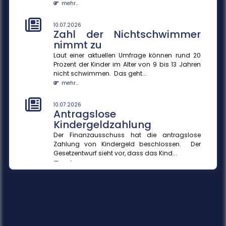
mehr...
10.07.2026
Zahl der Nichtschwimmer
nimmt zu
Laut einer aktuellen Umfrage können rund 20
Prozent der Kinder im Alter von 9 bis 13 Jahren
nicht schwimmen. Das geht...
mehr...
10.07.2026
Antragslose
Kindergeldzahlung
Der Finanzausschuss hat die antragslose
Zahlung von Kindergeld beschlossen. Der
Gesetzentwurf sieht vor, dass das Kind...
mehr...
10.07.2026
KI-Agenten in Unternehmen
KI-Agenten können durch die Verknüpfung von
Sprachmodellen und Datenquellen Prozesse
effizienter gestalten und Entscheid...