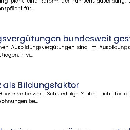
ung plant eine Reform der Fahrschulausbildung.
nzpflicht für...
aktor
folge ? aber nicht für alle. Die Verfügbarkeit von 
gsvergütungen bundesweit ges
lichen Ausbildungsvergütungen sind im Ausbildungs
iegen. In vi...
eren stark zwischen Bundesländ
 bei neu zugegangenen Altersrenten betrugen 2025 fü
 als Bildungsfaktor
ause verbessern Schulerfolge ? aber nicht für all
er KMU: Umsatz und Gewinn ste
ohnungen be...
mittlerer Unternehmen hat sich im zweiten Quartal 202