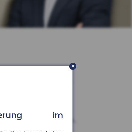
rb
or, die Präsenzpflicht für...
isierung im
,9 Prozent gestiegen. In vi...