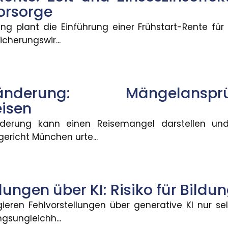
vorsorge
 im Smart Home
ng plant die Einführung einer Frühstart-Rente für
cherungswir...
eiden können, welche Daten aus ihrem Smart Home si
tenänderung: Mängelan
artrente
isen
mt Formen an. Demnach sollen für jedes Kind vom sec
änderung kann einen Reisemangel darstellen u
ericht München urte...
sjahre sagt wenig über die Ren
Rentenversicherung verteile sich von kleinen Renten
lungen über KI: Risiko für Bildu
gieren Fehlvorstellungen über generative KI nur se
gsungleichh...