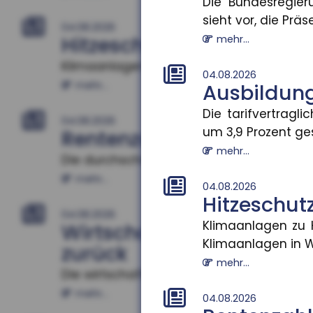
Die Bundesregier
sieht vor, die Präse
04.08.2026
Hitzeschutz als Bildungsf
mehr...
Klimaanlagen zu Hause verbessern Schuler
04.08.2026
mehr...
Ausbildun
Die tarifvertrag
04.08.2026
um 3,9 Prozent gest
Rentenzahlbeträge varii
mehr...
Die durchschnittlichen Rentenzahlbeträge
mehr...
04.08.2026
Hitzeschutz
04.08.2026
Klimaanlagen zu H
Wirtschaftliche Lage d
Klimaanlagen in W
zurück
mehr...
Die wirtschaftliche Situation kleiner und 
mehr...
04.08.2026