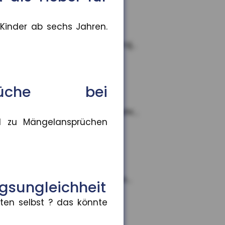
 Kinder ab sechs Jahren.
e teilen. Im Rahmen des Proj...
sprüche bei
hsten bis zum 18. Lebensjahr...
nd zu Mängelansprüchen
tenhöhe aus
 bis hin zu sehr hohen Rente...
ngsungleichheit
lten selbst ? das könnte