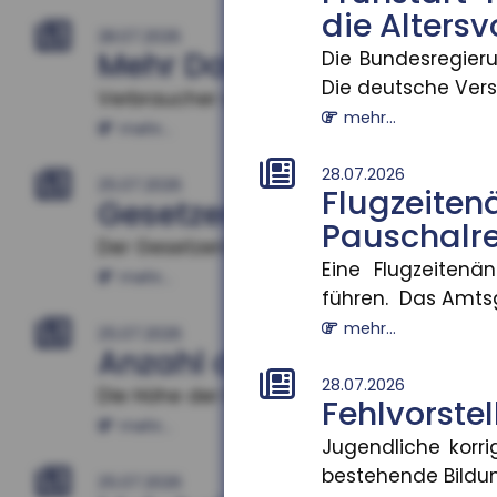
die Alters
28.07.2026
Mehr Datensouveränität
Die Bundesregieru
Die deutsche Versi
Verbraucher sollen künftig selbst entsch
mehr...
mehr...
28.07.2026
25.07.2026
Flugzei
Gesetzentwurf zur Frühst
Pauschalre
Der Gesetzentwurf zur Frühstartrente nim
Eine Flugzeiten
mehr...
führen. Das Amtsg
mehr...
25.07.2026
Anzahl der Versicherung
28.07.2026
Die Höhe der Renten aus der gesetzlichen 
Fehlvorstel
mehr...
Jugendliche korri
bestehende Bildun
25.07.2026