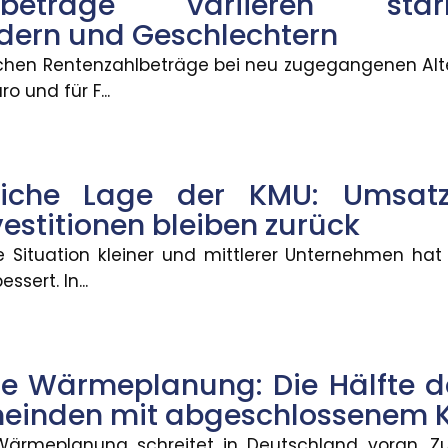
hlbeträge variieren sta
dern und Geschlechtern
g: Die Hälfte der Bevölker
lichen Rentenzahlbeträge bei neu zugegangenen Alt
pt
o und für F...
n Deutschland voran. Zum 30. Juni 2026 haben 2.83
tliche Lage der KMU: Umsa
en
vestitionen bleiben zurück
verpasste Anschlussverbindungen können den Somm
he Situation kleiner und mittlerer Unternehmen hat
ssert. In...
Blitzschäden gestiegen
 Wärmeplanung: Die Hälfte d
äden in Deutschland ist zwar gesunken, dafür stiege
meinden mit abgeschlossenem 
ärmeplanung schreitet in Deutschland voran. Z