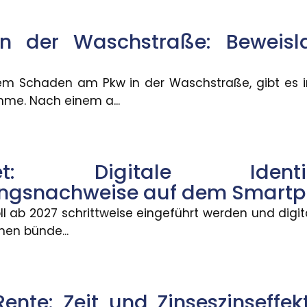
emangel darstellen und zu Mängelansprüchen führe
n der Waschstraße: Beweisla
: Risiko für Bildungsungleichhei
m Schaden am Pkw in der Waschstraße, gibt es i
 über generative KI nur selten selbst ? das könnte 
me. Nach einem a...
mer mehr Beschäftigte wechseln
allet: Digitale Ide
b eines Jahres ihren Beruf wechseln, ist zwischen 20
ungsnachweise auf dem Smart
oll ab 2027 schrittweise eingeführt werden und digi
nen bünde...
Mobilität: Wie Umzüge Karriere
Herausforderung, berufliche Kompromisse eingehen zu
Rente: Zeit und Zinseszinseffek