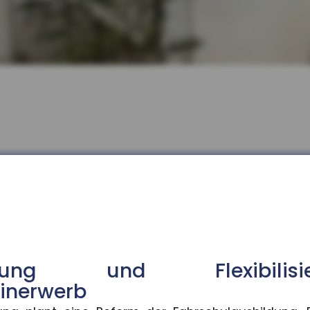
bilisierung im Führerscheinerwe
 Fahrschulausbildung. Der Gesetzentwurf dazu sieht v
 bundesweit gestiegen
isierung und Flexibil
ngen sind im Ausbildungsjahr 2025/26 im Schnitt um 3
inerwerb