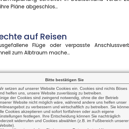
hre Pläne abgeschlos...
 KI-generierte Inhalte
 in Deutschland KI-generierte Inhalte wie Videos, A
echte auf Reisen
usgefallene Flüge oder verpasste Anschlussve
uung für Grundschulkinder
nell zum Albtraum mache...
 einen gesetzlichen Anspruch auf Ganztagsbetreuung.
ttskosten für Blitzschäden gest
Bitte bestätigen Sie
ung: Regress gegen Anwälte
ir setzen auf unserer Website Cookies ein. Cookies sind nichts Böses
tz- und Überspannungsschäden in Deutschland is
nd helfen uns, unsere Website zuverlässig zu betreiben.
chnittlichen Sch...
inige der Cookies sind zwingend notwendig, ohne die der Betrieb
nserer Website nicht möglich wäre, während andere uns helfen unser
 dass Rechtsschutzversicherungen Anwälte auch da
nlineangebot zu verbessern und wirtschaftlich zu betreiben. Sie könne
lle Cookies akzeptieren und sofort fortfahren oder auch eigene
instellungen festlegen. Ihre Entscheidung können Sie nachträglich
ederzeit widerrufen und Cookies abwählen (z.B. im Fußbereich unserer
ngspflicht für KI-generierte In
ebsite).