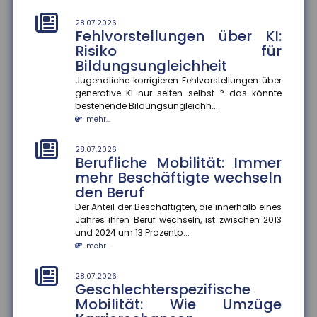
mehr...
28.07.2026
Fehlvorstellungen über KI:
25.07.2026
Gesetzentwurf zur
Risiko für
Frühstartrente
Bildungsungleichheit
Der Gesetzentwurf zur Frühstartrente nimmt Formen
Jugendliche korrigieren Fehlvorstellungen über
an. Demnach sollen für jedes Kind vom sechsten bis
generative KI nur selten selbst ? das könnte
zum 18. Lebensjahr...
bestehende Bildungsungleichh...
mehr...
mehr...
25.07.2026
28.07.2026
Anzahl der Versicherungsjahre
Berufliche Mobilität: Immer
sagt wenig über die Rentenhöhe
mehr Beschäftigte wechseln
aus
den Beruf
Die Höhe der Renten aus der gesetzlichen
Der Anteil der Beschäftigten, die innerhalb eines
Rentenversicherung verteile sich von kleinen Renten
Jahres ihren Beruf wechseln, ist zwischen 2013
bis hin zu sehr hohen Rente...
und 2024 um 13 Prozentp...
mehr...
mehr...
25.07.2026
28.07.2026
Mehrheit der Azubis zufrieden
Geschlechterspezifische
Mobilität: Wie Umzüge
90 Prozent der befragten Auszubildenden sind mit
ihrem Job zufrieden. Das ergab eine aktuelle Studie