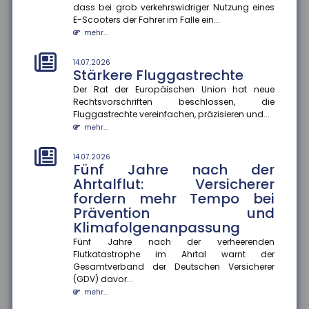
dass bei grob verkehrswidriger Nutzung eines
E-Scooters der Fahrer im Falle ein...
14.07.2026
mehr...
Soziale Medien in den Ferien
Die Sommerferien bieten Jugendlichen die Chance,
14.07.2026
abzuschalten und neue Energie zu tanken. Doch statt
Stärkere Fluggastrechte
im Badesee zu entsp...
Der Rat der Europäischen Union hat neue
mehr...
Rechtsvorschriften beschlossen, die
Fluggastrechte vereinfachen, präzisieren und...
10.07.2026
mehr...
Hohe Unfallzahlen mit Leih-
Scootern
14.07.2026
Eine Analyse des Gesamtverbandes der
Fünf Jahre nach der
Versicherungswirtschaft (GDV) zeigt, dass E-Scooter
Ahrtalflut: Versicherer
aus Leih-Flotten wesentlich öft...
fordern mehr Tempo bei
mehr...
Prävention und
Klimafolgenanpassung
10.07.2026
Großes Verletzungsrisiko für
Fünf Jahre nach der verheerenden
Flutkatastrophe im Ahrtal warnt der
Fußballer
Gesamtverband der Deutschen Versicherer
Fußball ist in Deutschland die Sportart mit dem
(GDV) davor...
größten Verletzungsrisiko. Laut Statistik des
mehr...
Gesamtverbandes der Deut...