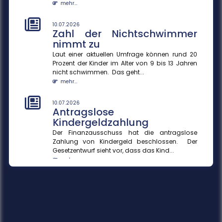
mehr...
10.07.2026
Zahl der Nichtschwimmer
nimmt zu
Laut einer aktuellen Umfrage können rund 20
Prozent der Kinder im Alter von 9 bis 13 Jahren
nicht schwimmen. Das geht...
mehr...
10.07.2026
Antragslose
Kindergeldzahlung
Der Finanzausschuss hat die antragslose
Zahlung von Kindergeld beschlossen. Der
Gesetzentwurf sieht vor, dass das Kind...
mehr...
10.07.2026
KI-Agenten in Unternehmen
KI-Agenten können durch die Verknüpfung von
Sprachmodellen und Datenquellen Prozesse
effizienter gestalten und Entscheid...