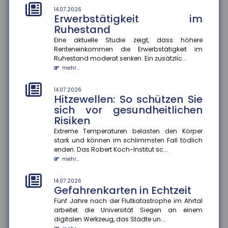
mehr...
14.07.2026
Erwerbstätigkeit im
10.07.2026
Ruhestand
Zahl der Nichtschwimmer
Eine aktuelle Studie zeigt, dass höhere
nimmt zu
Renteneinkommen die Erwerbstätigkeit im
Laut einer aktuellen Umfrage können rund 20 Prozent
Ruhestand moderat senken. Ein zusätzlic...
der Kinder im Alter von 9 bis 13 Jahren nicht
mehr...
schwimmen. Das geht...
mehr...
14.07.2026
Hitzewellen: So schützen Sie
10.07.2026
sich vor gesundheitlichen
Antragslose Kindergeldzahlung
Risiken
Der Finanzausschuss hat die antragslose Zahlung
Extreme Temperaturen belasten den Körper
von Kindergeld beschlossen. Der Gesetzentwurf sieht
stark und können im schlimmsten Fall tödlich
vor, dass das Kind...
enden. Das Robert Koch-Institut sc...
mehr...
mehr...
10.07.2026
KI-Agenten in Unternehmen
14.07.2026
Gefahrenkarten in Echtzeit
KI-Agenten können durch die Verknüpfung von
Fünf Jahre nach der Flutkatastrophe im Ahrtal
Sprachmodellen und Datenquellen Prozesse
arbeitet die Universität Siegen an einem
effizienter gestalten und Entscheid...
digitalen Werkzeug, das Städte un...
mehr...