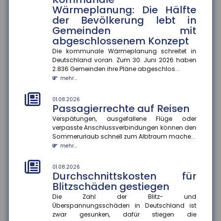
generierte Inhalte
Wärmeplanung: Die Hälfte
der Bevölkerung lebt in
Ab dem 2. August 2026 müssen Unternehmen in
Deutschland KI-generierte Inhalte wie Videos, Audios,
Gemeinden mit
Bilder oder Texte als...
abgeschlossenem Konzept
mehr...
Die kommunale Wärmeplanung schreitet in
Deutschland voran. Zum 30. Juni 2026 haben
01.08.2026
2.836 Gemeinden ihre Pläne abgeschlos...
Recht auf Ganztagsbetreuung
mehr...
für Grundschulkinder
Ab dem 1. August 2026 haben Erstklässler einen
01.08.2026
gesetzlichen Anspruch auf Ganztagsbetreuung.
Passagierrechte auf Reisen
Dieser wird schrittweise au...
Verspätungen, ausgefallene Flüge oder
mehr...
verpasste Anschlussverbindungen können den
Sommerurlaub schnell zum Albtraum mache...
01.08.2026
mehr...
Rechtsschutzversicherung:
Regress gegen Anwälte auch
01.08.2026
bei Kulanzzahlungen möglich
Durchschnittskosten für
Blitzschäden gestiegen
Der Bundesgerichtshof hat entschieden, dass
Rechtsschutzversicherungen Anwälte auch dann in
Die Zahl der Blitz- und
Regress nehmen können, wenn...
Überspannungsschäden in Deutschland ist
mehr...
zwar gesunken, dafür stiegen die