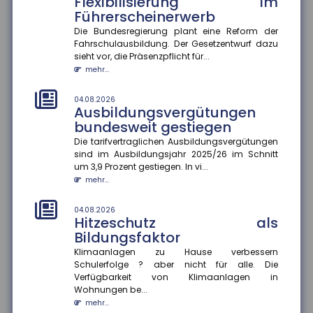
Flexibilisierung im
Führerscheinerwerb
04.08.2026
Rentenzahlbeträge variieren
Die Bundesregierung plant eine Reform der
stark zwischen Bundesländern
Fahrschulausbildung. Der Gesetzentwurf dazu
und Geschlechtern
sieht vor, die Präsenzpflicht für...
mehr...
Die durchschnittlichen Rentenzahlbeträge bei neu
zugegangenen Altersrenten betrugen 2025 für
Männer 1.415 Euro und für F...
04.08.2026
Ausbildungsvergütungen
mehr...
bundesweit gestiegen
04.08.2026
Die tarifvertraglichen Ausbildungsvergütungen
Wirtschaftliche Lage der KMU:
sind im Ausbildungsjahr 2025/26 im Schnitt
Umsatz und Gewinn steigen,
um 3,9 Prozent gestiegen. In vi...
Investitionen bleiben zurück
mehr...
Die wirtschaftliche Situation kleiner und mittlerer
Unternehmen hat sich im zweiten Quartal 2026
04.08.2026
Hitzeschutz als
deutlich verbessert. In...
Bildungsfaktor
mehr...
Klimaanlagen zu Hause verbessern
Schulerfolge ? aber nicht für alle. Die
04.08.2026
Kommunale Wärmeplanung:
Verfügbarkeit von Klimaanlagen in
Die Hälfte der Bevölkerung lebt
Wohnungen be...
in Gemeinden mit
mehr...