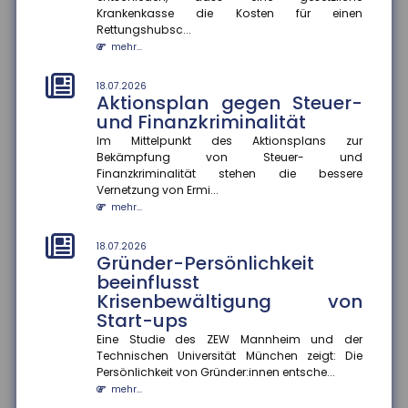
Wer haftet bei grob
Krankenkasse die Kosten für einen
verkehrswidriger E-Scooter-
Rettungshubsc...
Nutzung?
mehr...
Das Amtsgericht München hat entschieden, dass bei
grob verkehrswidriger Nutzung eines E-Scooters der
18.07.2026
Fahrer im Falle ein...
Aktionsplan gegen Steuer-
mehr...
und Finanzkriminalität
Im Mittelpunkt des Aktionsplans zur
14.07.2026
Bekämpfung von Steuer- und
Stärkere Fluggastrechte
Finanzkriminalität stehen die bessere
Der Rat der Europäischen Union hat neue
Vernetzung von Ermi...
Rechtsvorschriften beschlossen, die Fluggastrechte
mehr...
vereinfachen, präzisieren und...
mehr...
18.07.2026
Gründer-Persönlichkeit
beeinflusst
14.07.2026
Fünf Jahre nach der Ahrtalflut:
Krisenbewältigung von
Versicherer fordern mehr
Start-ups
Tempo bei Prävention und
Eine Studie des ZEW Mannheim und der
Klimafolgenanpassung
Technischen Universität München zeigt: Die
Fünf Jahre nach der verheerenden Flutkatastrophe im
Persönlichkeit von Gründer:innen entsche...
Ahrtal warnt der Gesamtverband der Deutschen
mehr...
Versicherer (GDV) davor...