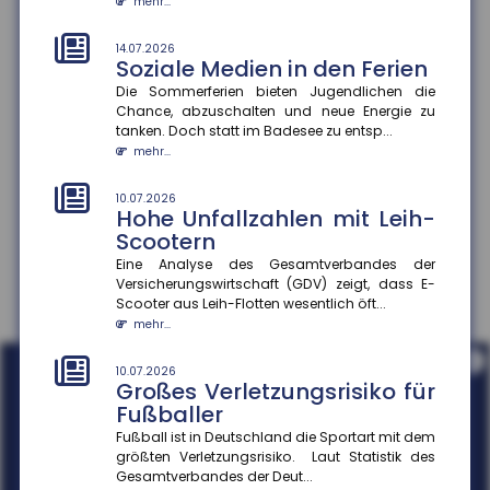
mehr...
10.07.2026
Kaufkraftwahrnehmung und
14.07.2026
Soziale Medien in den Ferien
Konsumverhalten
Die Sommerferien bieten Jugendlichen die
Die meisten Menschen in Deutschland schätzen ihre
Chance, abzuschalten und neue Energie zu
Kaufkraft trotz objektiver Erholung der
tanken. Doch statt im Badesee zu entsp...
Realeinkommen weiterhin als ge...
mehr...
mehr...
10.07.2026
Hohe Unfallzahlen mit Leih-
Scootern
Eine Analyse des Gesamtverbandes der
Versicherungswirtschaft (GDV) zeigt, dass E-
Scooter aus Leih-Flotten wesentlich öft...
mehr...
i
10.07.2026
Großes Verletzungsrisiko für
Fußballer
Fußball ist in Deutschland die Sportart mit dem
größten Verletzungsrisiko. Laut Statistik des
Gesamtverbandes der Deut...