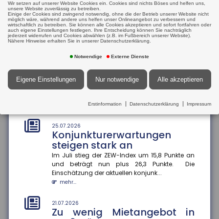
Wir setzen auf unserer Website Cookies ein. Cookies sind nichts Böses und helfen uns,
21.07.2026
hat die Bundesregierung einen...
unsere Website zuverlässig zu betreiben.
Tankrabatt entlastet
Einige der Cookies sind zwingend notwendig, ohne die der Betrieb unserer Website nicht
mehr...
möglich wäre, während andere uns helfen unser Onlineangebot zu verbessern und
einkommensschwache
wirtschaftlich zu betreiben. Sie können alle Cookies akzeptieren und sofort fortfahren oder
auch eigene Einstellungen festlegen. Ihre Entscheidung können Sie nachträglich
Familien besonders stark
jederzeit widerrufen und Cookies abwählen (z.B. im Fußbereich unserer Website).
25.07.2026
Nähere Hinweise erhalten Sie in unserer Datenschutzerklärung.
Prioritäten beim
Die Inflation in Deutschland ist im Juni 2026 auf 2,3
Prozent gesunken ? vor allem wegen nachlassender
Versicherungsschutz setzen
Notwendige
Externe Dienste
Kraftstoffpreise....
und regelmäßig prüfen
mehr...
Ein Privathaushalt gibt im Schnitt 1.788 Euro pro
Eigene Einstellungen
Nur notwendige
Alle akzeptieren
Jahr für Versicherungen aus ? ohne Lebens-,
21.07.2026
Renten-, private Pflege- o...
Internationaler
Erstinformation
Datenschutzerklärung
Impressum
mehr...
Informationsaustausch soll
Steuerhinterziehung
25.07.2026
bekämpfen
Konjunkturerwartungen
steigen stark an
Die Bundesregierung will den automatischen
Informationsaustausch über digitale
Im Juli stieg der ZEW-Index um 15,8 Punkte an
Plattformeinkünfte auf Drittstaaten auswe...
und beträgt nun plus 26,3 Punkte. Die
mehr...
Einschätzung der aktuellen konjunk...
mehr...
21.07.2026
Angehörigenpflege im Alter
21.07.2026
kann Rentenansprüche
Zu wenig Mietangebot in