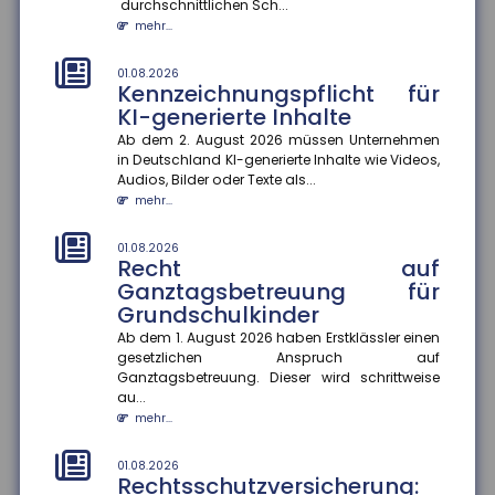
durchschnittlichen Sch...
mehr...
01.08.2026
Schaden in der Waschstraße:
Beweislast liegt beim Kunden
01.08.2026
Kennzeichnungspflicht für
Kommt es zu einem Schaden am Pkw in der
KI-generierte Inhalte
Waschstraße, gibt es immer wieder Streit über die
Kostenübernahme. Nach einem a...
Ab dem 2. August 2026 müssen Unternehmen
mehr...
in Deutschland KI-generierte Inhalte wie Videos,
Audios, Bilder oder Texte als...
mehr...
28.07.2026
EUDI-Wallet: Digitale Identität
und Versicherungsnachweise
01.08.2026
auf dem Smartphone
Recht auf
Ganztagsbetreuung für
Die EUDI-Wallet soll ab 2027 schrittweise eingeführt
Grundschulkinder
werden und digitale Ausweise, Signaturen und
Bezahlfunktionen bünde...
Ab dem 1. August 2026 haben Erstklässler einen
mehr...
gesetzlichen Anspruch auf
Ganztagsbetreuung. Dieser wird schrittweise
au...
28.07.2026
Frühstart-Rente: Zeit und
mehr...
Zinseszinseffekt als Hebel für
die Altersvorsorge
01.08.2026
Rechtsschutzversicherung:
Die Bundesregierung plant die Einführung einer