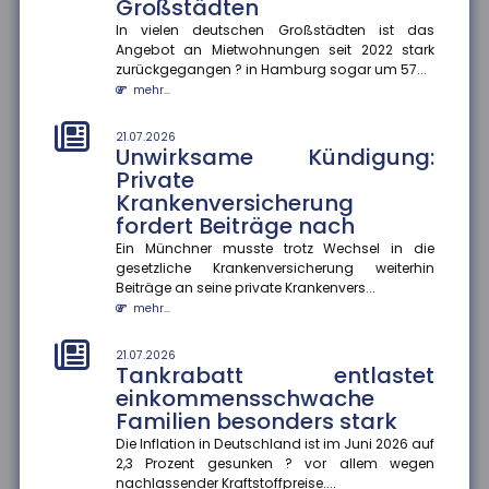
mindern
Großstädten
Wer im späten Erwerbsleben Angehörige pflegt,
In vielen deutschen Großstädten ist das
riskiert später geringere Rentenansprüche ?
Angebot an Mietwohnungen seit 2022 stark
besonders, wenn keine zusätzli...
zurückgegangen ? in Hamburg sogar um 57...
mehr...
mehr...
21.07.2026
21.07.2026
Genetische Veranlagung
Unwirksame Kündigung:
beeinflusst langfristigen Nutzen
Private
von Bildung
Krankenversicherung
fordert Beiträge nach
Bildung wirkt nicht bei allen gleich. Eine aktuelle
Studie der FernUniversität Hagen zeigt, dass der
Ein Münchner musste trotz Wechsel in die
Nutzen zusätzliche...
gesetzliche Krankenversicherung weiterhin
mehr...
Beiträge an seine private Krankenvers...
mehr...
18.07.2026
Jeder zweite Haushalt nur
21.07.2026
mangelhaft abgesichert
Tankrabatt entlastet
einkommensschwache
Eine aktuelle Studie des Gesamtverbands der
Deutschen Versicherer (GDV) offenbart: In mehr als
Familien besonders stark
20 Millionen Haushalten m...
Die Inflation in Deutschland ist im Juni 2026 auf
mehr...
2,3 Prozent gesunken ? vor allem wegen
nachlassender Kraftstoffpreise....