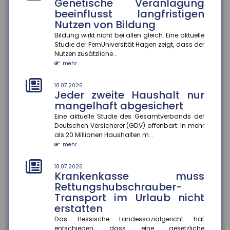
Genetische Veranlagung
Eine Studie des ZEW Mannheim und der Technischen
Universität München zeigt: Die Persönlichkeit von
beeinflusst langfristigen
Gründer:innen entsche...
Nutzen von Bildung
mehr...
Bildung wirkt nicht bei allen gleich. Eine aktuelle
Studie der FernUniversität Hagen zeigt, dass der
18.07.2026
Nutzen zusätzliche...
Wohnungseigentümer können
mehr...
Einbau von Klima-Splitgeräten
verlangen
18.07.2026
Jeder zweite Haushalt nur
Der Bundesgerichtshof hat entschieden, dass
Wohnungseigentümer unter bestimmten
mangelhaft abgesichert
Voraussetzungen den Einbau eines Klima-S...
Eine aktuelle Studie des Gesamtverbands der
mehr...
Deutschen Versicherer (GDV) offenbart: In mehr
als 20 Millionen Haushalten m...
18.07.2026
mehr...
Gesundheitskampagnen zu
Hitze in Europa
18.07.2026
Krankenkasse muss
Extreme Hitzeperioden nehmen in Europa zu. Eine
aktuelle Studie zeigt, dass viele
Rettungshubschrauber-
Kommunikationskampagnen zum Hitzeschut...
Transport im Urlaub nicht
mehr...
erstatten
Das Hessische Landessozialgericht hat
14.07.2026
entschieden, dass eine gesetzliche