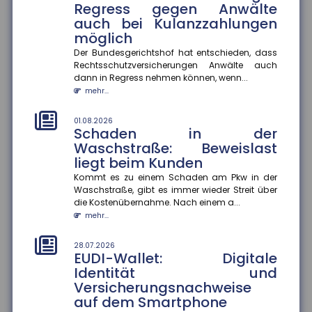
Regress gegen Anwälte
Frühstart-Rente für Kinder ab sechs Jahren. Die
auch bei Kulanzzahlungen
deutsche Versicherungswir...
möglich
mehr...
Der Bundesgerichtshof hat entschieden, dass
28.07.2026
Rechtsschutzversicherungen Anwälte auch
Flugzeitenänderung:
dann in Regress nehmen können, wenn...
Mängelansprüche bei
mehr...
Pauschalreisen
Eine Flugzeitenänderung kann einen Reisemangel
01.08.2026
Schaden in der
darstellen und zu Mängelansprüchen führen. Das
Waschstraße: Beweislast
Amtsgericht München urte...
liegt beim Kunden
mehr...
Kommt es zu einem Schaden am Pkw in der
28.07.2026
Waschstraße, gibt es immer wieder Streit über
Fehlvorstellungen über KI: Risiko
die Kostenübernahme. Nach einem a...
für Bildungsungleichheit
mehr...
Jugendliche korrigieren Fehlvorstellungen über
generative KI nur selten selbst ? das könnte
28.07.2026
EUDI-Wallet: Digitale
bestehende Bildungsungleichh...
Identität und
mehr...
Versicherungsnachweise
auf dem Smartphone
28.07.2026
Berufliche Mobilität: Immer