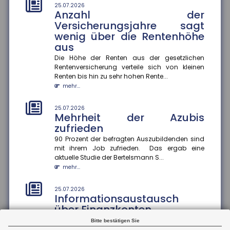
stark an
25.07.2026
Anzahl der
Im Juli stieg der ZEW-Index um 15,8 Punkte an und
beträgt nun plus 26,3 Punkte. Die Einschätzung der
Versicherungsjahre sagt
aktuellen konjunk...
wenig über die Rentenhöhe
mehr...
aus
Die Höhe der Renten aus der gesetzlichen
21.07.2026
Rentenversicherung verteile sich von kleinen
Zu wenig Mietangebot in
Renten bis hin zu sehr hohen Rente...
Großstädten
mehr...
In vielen deutschen Großstädten ist das Angebot an
Mietwohnungen seit 2022 stark zurückgegangen ? in
25.07.2026
Hamburg sogar um 57...
Mehrheit der Azubis
mehr...
zufrieden
90 Prozent der befragten Auszubildenden sind
21.07.2026
mit ihrem Job zufrieden. Das ergab eine
Unwirksame Kündigung: Private
aktuelle Studie der Bertelsmann S...
Krankenversicherung fordert
mehr...
Beiträge nach
Ein Münchner musste trotz Wechsel in die gesetzliche
25.07.2026
Krankenversicherung weiterhin Beiträge an seine
Informationsaustausch
private Krankenvers...
über Finanzkonten
mehr...
Der internationale Informationsaustausch über
Bitte bestätigen Sie
Finanzkonten soll ausgeweitet werden. Dazu