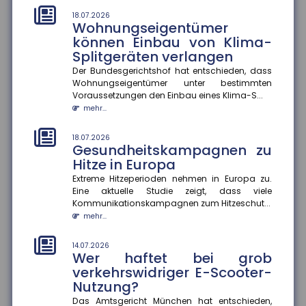
mehr...
18.07.2026
Wohnungseigentümer
können Einbau von Klima-
14.07.2026
Erwerbstätigkeit im Ruhestand
Splitgeräten verlangen
Eine aktuelle Studie zeigt, dass höhere
Der Bundesgerichtshof hat entschieden, dass
Renteneinkommen die Erwerbstätigkeit im Ruhestand
Wohnungseigentümer unter bestimmten
moderat senken. Ein zusätzlic...
Voraussetzungen den Einbau eines Klima-S...
mehr...
mehr...
14.07.2026
18.07.2026
Hitzewellen: So schützen Sie sich
Gesundheitskampagnen zu
vor gesundheitlichen Risiken
Hitze in Europa
Extreme Temperaturen belasten den Körper stark und
Extreme Hitzeperioden nehmen in Europa zu.
können im schlimmsten Fall tödlich enden. Das
Eine aktuelle Studie zeigt, dass viele
Robert Koch-Institut sc...
Kommunikationskampagnen zum Hitzeschut...
mehr...
mehr...
14.07.2026
14.07.2026
Gefahrenkarten in Echtzeit
Wer haftet bei grob
Fünf Jahre nach der Flutkatastrophe im Ahrtal
verkehrswidriger E-Scooter-
arbeitet die Universität Siegen an einem digitalen
Nutzung?
Werkzeug, das Städte un...
Das Amtsgericht München hat entschieden,
mehr...