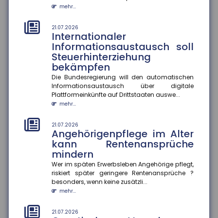
18.07.2026
mehr...
Krankenkasse muss
Rettungshubschrauber-
21.07.2026
Transport im Urlaub nicht
Internationaler
erstatten
Informationsaustausch soll
Steuerhinterziehung
Das Hessische Landessozialgericht hat entschieden,
dass eine gesetzliche Krankenkasse die Kosten für
bekämpfen
einen Rettungshubsc...
Die Bundesregierung will den automatischen
mehr...
Informationsaustausch über digitale
Plattformeinkünfte auf Drittstaaten auswe...
18.07.2026
mehr...
Aktionsplan gegen Steuer- und
Finanzkriminalität
21.07.2026
Angehörigenpflege im Alter
Im Mittelpunkt des Aktionsplans zur Bekämpfung von
Steuer- und Finanzkriminalität stehen die bessere
kann Rentenansprüche
Vernetzung von Ermi...
mindern
mehr...
Wer im späten Erwerbsleben Angehörige pflegt,
riskiert später geringere Rentenansprüche ?
18.07.2026
besonders, wenn keine zusätzli...
Gründer-Persönlichkeit
mehr...
beeinflusst Krisenbewältigung
von Start-ups
21.07.2026