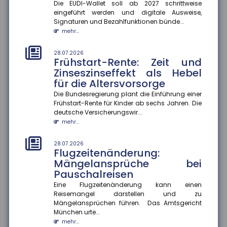
Die EUDI-Wallet soll ab 2027 schrittweise
mehr Beschäftigte wechseln
eingeführt werden und digitale Ausweise,
den Beruf
Signaturen und Bezahlfunktionen bünde...
Der Anteil der Beschäftigten, die innerhalb eines
mehr...
Jahres ihren Beruf wechseln, ist zwischen 2013 und
2024 um 13 Prozentp...
28.07.2026
Frühstart-Rente: Zeit und
mehr...
Zinseszinseffekt als Hebel
für die Altersvorsorge
28.07.2026
Geschlechterspezifische
Die Bundesregierung plant die Einführung einer
Mobilität: Wie Umzüge
Frühstart-Rente für Kinder ab sechs Jahren. Die
Karrierechancen beeinflussen
deutsche Versicherungswir...
Paare, die umziehen, stehen oft vor der
mehr...
Herausforderung, berufliche Kompromisse eingehen
zu müssen. Eine aktuelle Studie...
28.07.2026
Flugzeitenänderung:
mehr...
Mängelansprüche bei
Pauschalreisen
28.07.2026
Mehr Datensouveränität im
Eine Flugzeitenänderung kann einen
Smart Home
Reisemangel darstellen und zu
Verbraucher sollen künftig selbst entscheiden
Mängelansprüchen führen. Das Amtsgericht
können, welche Daten aus ihrem Smart Home sie
München urte...
teilen. Im Rahmen des Proj...
mehr...