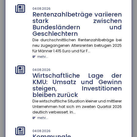
abgeschlossenem Konzept
04.08.2026
Die kommunale Wärmeplanung schreitet in
Rentenzahlbeträge variieren
Deutschland voran. Zum 30. Juni 2026 haben 2.836
stark zwischen
Gemeinden ihre Pläne abgeschlos...
Bundesländern und
mehr...
Geschlechtern
Die durchschnittlichen Rentenzahlbeträge bei
01.08.2026
Passagierrechte auf Reisen
neu zugegangenen Altersrenten betrugen 2025
für Männer 1.415 Euro und für F...
Verspätungen, ausgefallene Flüge oder verpasste
mehr...
Anschlussverbindungen können den Sommerurlaub
schnell zum Albtraum mache...
mehr...
04.08.2026
Wirtschaftliche Lage der
KMU: Umsatz und Gewinn
01.08.2026
Durchschnittskosten für
steigen, Investitionen
Blitzschäden gestiegen
bleiben zurück
Die Zahl der Blitz- und Überspannungsschäden in
Die wirtschaftliche Situation kleiner und mittlerer
Deutschland ist zwar gesunken, dafür stiegen die
Unternehmen hat sich im zweiten Quartal 2026
durchschnittlichen Sch...
deutlich verbessert. In...
mehr...
mehr...
01.08.2026
04.08.2026
Kennzeichnungspflicht für KI-
Kommunale