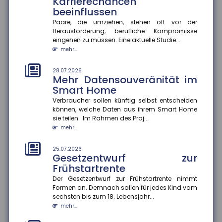
Karrierechancen
der Bertelsmann S...
beeinflussen
mehr...
Paare, die umziehen, stehen oft vor der
Herausforderung, berufliche Kompromisse
25.07.2026
eingehen zu müssen. Eine aktuelle Studie...
Informationsaustausch über
mehr...
Finanzkonten
Der internationale Informationsaustausch über
28.07.2026
Finanzkonten soll ausgeweitet werden. Dazu hat die
Mehr Datensouveränität im
Bundesregierung einen...
Smart Home
mehr...
Verbraucher sollen künftig selbst entscheiden
können, welche Daten aus ihrem Smart Home
25.07.2026
sie teilen. Im Rahmen des Proj...
Prioritäten beim
mehr...
Versicherungsschutz setzen
und regelmäßig prüfen
25.07.2026
Gesetzentwurf zur
Ein Privathaushalt gibt im Schnitt 1.788 Euro pro Jahr
für Versicherungen aus ? ohne Lebens-, Renten-,
Frühstartrente
private Pflege- o...
Der Gesetzentwurf zur Frühstartrente nimmt
mehr...
Formen an. Demnach sollen für jedes Kind vom
sechsten bis zum 18. Lebensjahr...
25.07.2026
mehr...
Konjunkturerwartungen steigen