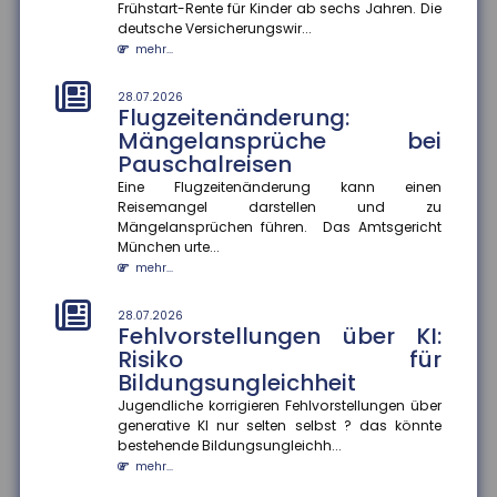
Frühstart-Rente für Kinder ab sechs Jahren. Die
Herausforderung, berufliche Kompromisse eingehen
deutsche Versicherungswir...
zu müssen. Eine aktuelle Studie...
mehr...
mehr...
28.07.2026
28.07.2026
Flugzeitenänderung:
Mehr Datensouveränität im
Mängelansprüche bei
Smart Home
Pauschalreisen
Verbraucher sollen künftig selbst entscheiden
können, welche Daten aus ihrem Smart Home sie
Eine Flugzeitenänderung kann einen
teilen. Im Rahmen des Proj...
Reisemangel darstellen und zu
Mängelansprüchen führen. Das Amtsgericht
mehr...
München urte...
mehr...
25.07.2026
Gesetzentwurf zur
Frühstartrente
28.07.2026
Fehlvorstellungen über KI:
Der Gesetzentwurf zur Frühstartrente nimmt Formen
Risiko für
an. Demnach sollen für jedes Kind vom sechsten bis
Bildungsungleichheit
zum 18. Lebensjahr...
mehr...
Jugendliche korrigieren Fehlvorstellungen über
generative KI nur selten selbst ? das könnte
bestehende Bildungsungleichh...
25.07.2026
Anzahl der Versicherungsjahre
mehr...
sagt wenig über die Rentenhöhe