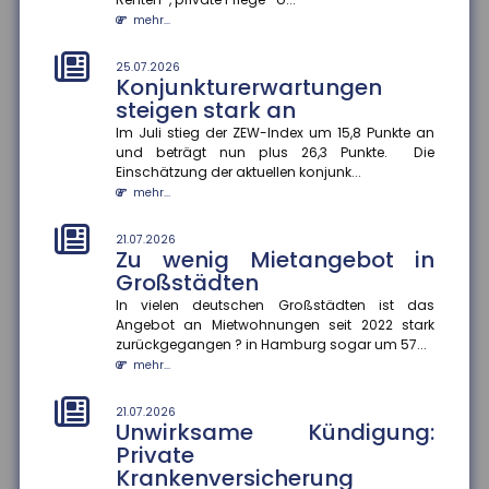
Steuerhinterziehung
bekämpfen
mehr...
Die Bundesregierung will den automatischen
Informationsaustausch über digitale
25.07.2026
Konjunkturerwartungen
Plattformeinkünfte auf Drittstaaten auswe...
steigen stark an
mehr...
Im Juli stieg der ZEW-Index um 15,8 Punkte an
und beträgt nun plus 26,3 Punkte. Die
21.07.2026
Angehörigenpflege im Alter
Einschätzung der aktuellen konjunk...
kann Rentenansprüche
mehr...
mindern
21.07.2026
Wer im späten Erwerbsleben Angehörige pflegt,
Zu wenig Mietangebot in
riskiert später geringere Rentenansprüche ?
Großstädten
besonders, wenn keine zusätzli...
mehr...
In vielen deutschen Großstädten ist das
Angebot an Mietwohnungen seit 2022 stark
zurückgegangen ? in Hamburg sogar um 57...
21.07.2026
Genetische Veranlagung
mehr...
beeinflusst langfristigen Nutzen
von Bildung
21.07.2026
Unwirksame Kündigung:
Bildung wirkt nicht bei allen gleich. Eine aktuelle
Private
Studie der FernUniversität Hagen zeigt, dass der
Krankenversicherung
Nutzen zusätzliche...