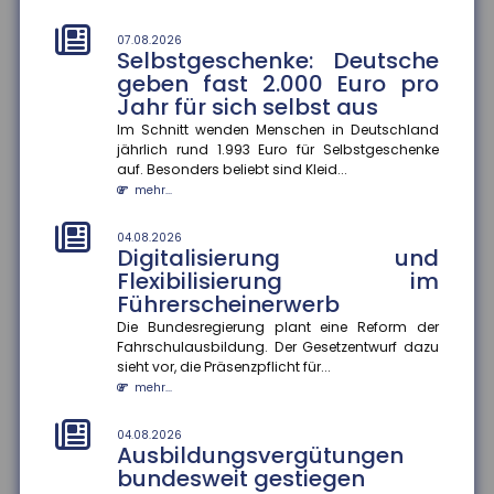
im Ausbildungsjahr 2025/26 im Schnitt um 3,9
Prozent gestiegen. In vi...
07.08.2026
mehr...
Selbstgeschenke: Deutsche
geben fast 2.000 Euro pro
04.08.2026
Jahr für sich selbst aus
Hitzeschutz als Bildungsfaktor
Im Schnitt wenden Menschen in Deutschland
Klimaanlagen zu Hause verbessern Schulerfolge ?
jährlich rund 1.993 Euro für Selbstgeschenke
aber nicht für alle. Die Verfügbarkeit von
auf. Besonders beliebt sind Kleid...
Klimaanlagen in Wohnungen be...
mehr...
mehr...
04.08.2026
04.08.2026
Digitalisierung und
Rentenzahlbeträge variieren
Flexibilisierung im
stark zwischen Bundesländern
Führerscheinerwerb
und Geschlechtern
Die Bundesregierung plant eine Reform der
Die durchschnittlichen Rentenzahlbeträge bei neu
Fahrschulausbildung. Der Gesetzentwurf dazu
zugegangenen Altersrenten betrugen 2025 für
sieht vor, die Präsenzpflicht für...
Männer 1.415 Euro und für F...
mehr...
mehr...
04.08.2026
04.08.2026
Ausbildungsvergütungen
Wirtschaftliche Lage der KMU:
bundesweit gestiegen
Umsatz und Gewinn steigen,