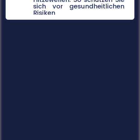
sich vor gesundheitlichen
Risiken
Extreme Temperaturen belasten den Körper
stark und können im schlimmsten Fall tödlich
enden. Das Robert Koch-Institut sc...
mehr...
14.07.2026
Gefahrenkarten in Echtzeit
Fünf Jahre nach der Flutkatastrophe im Ahrtal
arbeitet die Universität Siegen an einem
digitalen Werkzeug, das Städte un...
mehr...
14.07.2026
Soziale Medien in den Ferien
Die Sommerferien bieten Jugendlichen die
Chance, abzuschalten und neue Energie zu
tanken. Doch statt im Badesee zu entsp...
mehr...