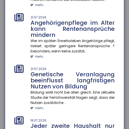
Finanzkriminalität
mehr...
Im Mittelpunkt des Aktionsplans zur Bekämpfung von
Steuer- und Finanzkriminalität stehen die bessere
Vernetzung von Ermi...
21.07.2026
Angehörigenpflege im Alter
mehr...
kann Rentenansprüche
mindern
18.07.2026
Gründer-Persönlichkeit
Wer im späten Erwerbsleben Angehörige pflegt,
beeinflusst Krisenbewältigung
riskiert später geringere Rentenansprüche ?
von Start-ups
besonders, wenn keine zusätzli...
mehr...
Eine Studie des ZEW Mannheim und der Technischen
Universität München zeigt: Die Persönlichkeit von
Gründer:innen entsche...
21.07.2026
Genetische Veranlagung
mehr...
beeinflusst langfristigen
Nutzen von Bildung
18.07.2026
Wohnungseigentümer können
Bildung wirkt nicht bei allen gleich. Eine aktuelle
Einbau von Klima-Splitgeräten
Studie der FernUniversität Hagen zeigt, dass der
verlangen
Nutzen zusätzliche...
mehr...
Der Bundesgerichtshof hat entschieden, dass
Wohnungseigentümer unter bestimmten
Voraussetzungen den Einbau eines Klima-S...
18.07.2026
Jeder zweite Haushalt nur
mehr...