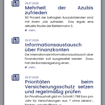
25.07.2026
Mehrheit der Azubis
21.07.2026
Unwirksame Kündigung: Private
zufrieden
Krankenversicherung fordert
90 Prozent der befragten Auszubildenden sind
Beiträge nach
mit ihrem Job zufrieden. Das ergab eine
aktuelle Studie der Bertelsmann S...
Ein Münchner musste trotz Wechsel in die gesetzliche
Krankenversicherung weiterhin Beiträge an seine
mehr...
private Krankenvers...
mehr...
25.07.2026
Informationsaustausch
über Finanzkonten
21.07.2026
Tankrabatt entlastet
Der internationale Informationsaustausch über
einkommensschwache
Finanzkonten soll ausgeweitet werden. Dazu
Familien besonders stark
hat die Bundesregierung einen...
mehr...
Die Inflation in Deutschland ist im Juni 2026 auf 2,3
Prozent gesunken ? vor allem wegen nachlassender
Kraftstoffpreise....
25.07.2026
Prioritäten beim
mehr...
Versicherungsschutz setzen
und regelmäßig prüfen
21.07.2026
Internationaler
Ein Privathaushalt gibt im Schnitt 1.788 Euro pro
Informationsaustausch soll
Jahr für Versicherungen aus ? ohne Lebens-,
Renten-, private Pflege- o...