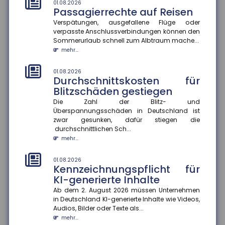
mehr...
01.08.2026
Passagierrechte auf Reisen
Verspätungen, ausgefallene Flüge oder
01.08.2026
Rechtsschutzversicherung:
verpasste Anschlussverbindungen können den
Regress gegen Anwälte auch
Sommerurlaub schnell zum Albtraum mache...
bei Kulanzzahlungen möglich
mehr...
Der Bundesgerichtshof hat entschieden, dass
Rechtsschutzversicherungen Anwälte auch dann in
01.08.2026
Durchschnittskosten für
Regress nehmen können, wenn...
Blitzschäden gestiegen
mehr...
Die Zahl der Blitz- und
Überspannungsschäden in Deutschland ist
01.08.2026
Schaden in der Waschstraße:
zwar gesunken, dafür stiegen die
durchschnittlichen Sch...
Beweislast liegt beim Kunden
mehr...
Kommt es zu einem Schaden am Pkw in der
Waschstraße, gibt es immer wieder Streit über die
Kostenübernahme. Nach einem a...
01.08.2026
Kennzeichnungspflicht für
mehr...
KI-generierte Inhalte
Ab dem 2. August 2026 müssen Unternehmen
28.07.2026
EUDI-Wallet: Digitale Identität
in Deutschland KI-generierte Inhalte wie Videos,
Audios, Bilder oder Texte als...
und Versicherungsnachweise
mehr...
auf dem Smartphone