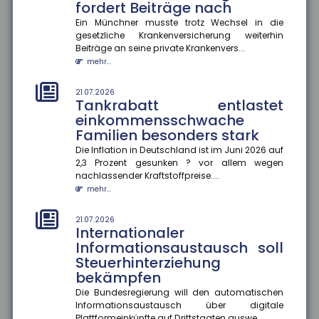
fordert Beiträge nach
mehr...
Ein Münchner musste trotz Wechsel in die
gesetzliche Krankenversicherung weiterhin
18.07.2026
Jeder zweite Haushalt nur
Beiträge an seine private Krankenvers...
mangelhaft abgesichert
mehr...
Eine aktuelle Studie des Gesamtverbands der
Deutschen Versicherer (GDV) offenbart: In mehr als
21.07.2026
Tankrabatt entlastet
20 Millionen Haushalten m...
einkommensschwache
mehr...
Familien besonders stark
18.07.2026
Die Inflation in Deutschland ist im Juni 2026 auf
Krankenkasse muss
2,3 Prozent gesunken ? vor allem wegen
Rettungshubschrauber-
nachlassender Kraftstoffpreise....
Transport im Urlaub nicht
mehr...
erstatten
21.07.2026
Das Hessische Landessozialgericht hat entschieden,
Internationaler
dass eine gesetzliche Krankenkasse die Kosten für
Informationsaustausch soll
einen Rettungshubsc...
Steuerhinterziehung
mehr...
bekämpfen
18.07.2026
Die Bundesregierung will den automatischen
Aktionsplan gegen Steuer- und
Informationsaustausch über digitale
Plattformeinkünfte auf Drittstaaten auswe...