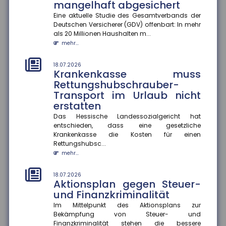
mangelhaft abgesichert
18.07.2026
Eine aktuelle Studie des Gesamtverbands der
Gesundheitskampagnen zu
Deutschen Versicherer (GDV) offenbart: In mehr
Hitze in Europa
als 20 Millionen Haushalten m...
mehr...
Extreme Hitzeperioden nehmen in Europa zu. Eine
aktuelle Studie zeigt, dass viele
Kommunikationskampagnen zum Hitzeschut...
18.07.2026
Krankenkasse muss
mehr...
Rettungshubschrauber-
Transport im Urlaub nicht
14.07.2026
Wer haftet bei grob
erstatten
verkehrswidriger E-Scooter-
Das Hessische Landessozialgericht hat
Nutzung?
entschieden, dass eine gesetzliche
Krankenkasse die Kosten für einen
Das Amtsgericht München hat entschieden, dass bei
Rettungshubsc...
grob verkehrswidriger Nutzung eines E-Scooters der
Fahrer im Falle ein...
mehr...
mehr...
18.07.2026
Aktionsplan gegen Steuer-
14.07.2026
Stärkere Fluggastrechte
und Finanzkriminalität
Der Rat der Europäischen Union hat neue
Im Mittelpunkt des Aktionsplans zur
Rechtsvorschriften beschlossen, die Fluggastrechte
Bekämpfung von Steuer- und
vereinfachen, präzisieren und...
Finanzkriminalität stehen die bessere