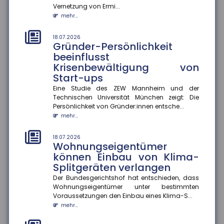
Vernetzung von Ermi...
mehr...
mehr...
14.07.2026
Fünf Jahre nach der Ahrtalflut:
18.07.2026
Gründer-Persönlichkeit
Versicherer fordern mehr
beeinflusst
Tempo bei Prävention und
Krisenbewältigung von
Klimafolgenanpassung
Start-ups
Fünf Jahre nach der verheerenden Flutkatastrophe im
Ahrtal warnt der Gesamtverband der Deutschen
Eine Studie des ZEW Mannheim und der
Versicherer (GDV) davor...
Technischen Universität München zeigt: Die
Persönlichkeit von Gründer:innen entsche...
mehr...
mehr...
14.07.2026
Erwerbstätigkeit im Ruhestand
18.07.2026
Wohnungseigentümer
Eine aktuelle Studie zeigt, dass höhere
können Einbau von Klima-
Renteneinkommen die Erwerbstätigkeit im Ruhestand
Splitgeräten verlangen
moderat senken. Ein zusätzlic...
mehr...
Der Bundesgerichtshof hat entschieden, dass
Wohnungseigentümer unter bestimmten
Voraussetzungen den Einbau eines Klima-S...
14.07.2026
Hitzewellen: So schützen Sie sich
mehr...
vor gesundheitlichen Risiken