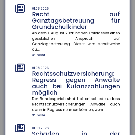
Die EUDI-Wallet soll ab 2027 schrittweise eingeführt
01.08.2026
werden und digitale Ausweise, Signaturen und
Recht auf
Bezahlfunktionen bünde...
Ganztagsbetreuung für
mehr...
Grundschulkinder
Ab dem 1. August 2026 haben Erstklässler einen
28.07.2026
Frühstart-Rente: Zeit und
gesetzlichen Anspruch auf
Ganztagsbetreuung. Dieser wird schrittweise
Zinseszinseffekt als Hebel für
au...
die Altersvorsorge
mehr...
Die Bundesregierung plant die Einführung einer
Frühstart-Rente für Kinder ab sechs Jahren. Die
01.08.2026
deutsche Versicherungswir...
Rechtsschutzversicherung:
mehr...
Regress gegen Anwälte
auch bei Kulanzzahlungen
28.07.2026
möglich
Flugzeitenänderung:
Mängelansprüche bei
Der Bundesgerichtshof hat entschieden, dass
Rechtsschutzversicherungen Anwälte auch
Pauschalreisen
dann in Regress nehmen können, wenn...
Eine Flugzeitenänderung kann einen Reisemangel
mehr...
darstellen und zu Mängelansprüchen führen. Das
Amtsgericht München urte...
01.08.2026
mehr...
Schaden in der