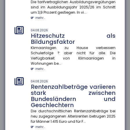
Investitionen bleiben zurück
Die tarifvertraglichen Ausbildungsvergütungen
sind im Ausbildungsjahr 2025/26 im Schnitt
Die wirtschaftliche Situation kleiner und mittlerer
um 3,9 Prozent gestiegen. In vi...
Unternehmen hat sich im zweiten Quartal 2026
mehr...
deutlich verbessert. In...
mehr...
04.08.2026
Hitzeschutz als
04.08.2026
Bildungsfaktor
Kommunale Wärmeplanung:
Die Hälfte der Bevölkerung lebt
Klimaanlagen zu Hause verbessern
Schulerfolge ? aber nicht für alle. Die
in Gemeinden mit
Verfügbarkeit von Klimaanlagen in
abgeschlossenem Konzept
Wohnungen be...
Die kommunale Wärmeplanung schreitet in
mehr...
Deutschland voran. Zum 30. Juni 2026 haben 2.836
Gemeinden ihre Pläne abgeschlos...
04.08.2026
mehr...
Rentenzahlbeträge variieren
stark zwischen
01.08.2026
Bundesländern und
Passagierrechte auf Reisen
Geschlechtern
Verspätungen, ausgefallene Flüge oder verpasste
Die durchschnittlichen Rentenzahlbeträge bei
Anschlussverbindungen können den Sommerurlaub
neu zugegangenen Altersrenten betrugen 2025
schnell zum Albtraum mache...
für Männer 1.415 Euro und für F...
mehr...
mehr...