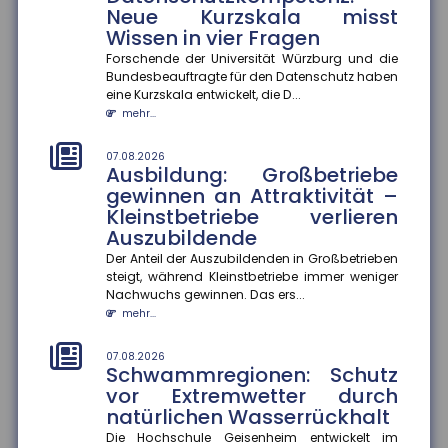
Die Hochschule Geisenheim entwickelt im Naturpark
Neue Kurzskala misst
Soonwald-Nahe eine ?Schwammregion?, die
Wissen in vier Fragen
Wasser bei Starkregen aufnimmt...
Forschende der Universität Würzburg und die
mehr...
Bundesbeauftragte für den Datenschutz haben
eine Kurzskala entwickelt, die D...
07.08.2026
mehr...
Bildungsübergänge: Soziale
Ungleichheit bleibt eine
07.08.2026
Herausforderung
Ausbildung: Großbetriebe
Bildungschancen in Deutschland hängen weiterhin
gewinnen an Attraktivität –
stark von der sozialen Herkunft ab. Besonders an
Kleinstbetriebe verlieren
Übergängen im Bildungss...
Auszubildende
mehr...
Der Anteil der Auszubildenden in Großbetrieben
steigt, während Kleinstbetriebe immer weniger
07.08.2026
Nachwuchs gewinnen. Das ers...
Homeoffice: Zufriedenheit
mehr...
hängt von der Passgenauigkeit
der Regelungen ab
07.08.2026
Hybride Arbeitsmodelle entsprechen am ehesten den
Schwammregionen: Schutz
Bedürfnissen der Beschäftigten. Weichen die
vor Extremwetter durch
tatsächlichen Homeoffice-R...
natürlichen Wasserrückhalt
mehr...
Die Hochschule Geisenheim entwickelt im