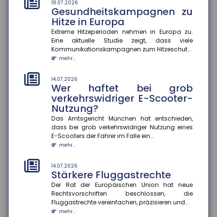
Extreme Temperaturen belasten den Körper stark und
18.07.2026
Gesundheitskampagnen zu
können im schlimmsten Fall tödlich enden. Das
Hitze in Europa
Robert Koch-Institut sc...
mehr...
Extreme Hitzeperioden nehmen in Europa zu.
Eine aktuelle Studie zeigt, dass viele
Kommunikationskampagnen zum Hitzeschut...
14.07.2026
Gefahrenkarten in Echtzeit
mehr...
Fünf Jahre nach der Flutkatastrophe im Ahrtal
arbeitet die Universität Siegen an einem digitalen
14.07.2026
Wer haftet bei grob
Werkzeug, das Städte un...
mehr...
verkehrswidriger E-Scooter-
Nutzung?
14.07.2026
Das Amtsgericht München hat entschieden,
Soziale Medien in den Ferien
dass bei grob verkehrswidriger Nutzung eines
Die Sommerferien bieten Jugendlichen die Chance,
E-Scooters der Fahrer im Falle ein...
abzuschalten und neue Energie zu tanken. Doch statt
mehr...
im Badesee zu entsp...
mehr...
14.07.2026
Stärkere Fluggastrechte
Der Rat der Europäischen Union hat neue
Rechtsvorschriften beschlossen, die
Fluggastrechte vereinfachen, präzisieren und...
mehr...