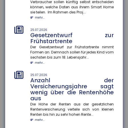
Prioritäten beim
Verbraucher sollen künftig selbst entscheiden
Versicherungsschutz setzen
können, welche Daten aus ihrem Smart Home
und regelmäßig prüfen
sie teilen. Im Rahmen des Proj...
mehr...
Ein Privathaushalt gibt im Schnitt 1.788 Euro pro Jahr
für Versicherungen aus ? ohne Lebens-, Renten-,
private Pflege- o...
25.07.2026
Gesetzentwurf zur
mehr...
Frühstartrente
25.07.2026
Der Gesetzentwurf zur Frühstartrente nimmt
Konjunkturerwartungen steigen
Formen an. Demnach sollen für jedes Kind vom
stark an
sechsten bis zum 18. Lebensjahr...
mehr...
Im Juli stieg der ZEW-Index um 15,8 Punkte an und
beträgt nun plus 26,3 Punkte. Die Einschätzung der
aktuellen konjunk...
25.07.2026
Anzahl der
mehr...
Versicherungsjahre sagt
wenig über die Rentenhöhe
21.07.2026
Zu wenig Mietangebot in
aus
Großstädten
Die Höhe der Renten aus der gesetzlichen
In vielen deutschen Großstädten ist das Angebot an
Rentenversicherung verteile sich von kleinen
Mietwohnungen seit 2022 stark zurückgegangen ? in
Renten bis hin zu sehr hohen Rente...
Hamburg sogar um 57...
mehr...
mehr...