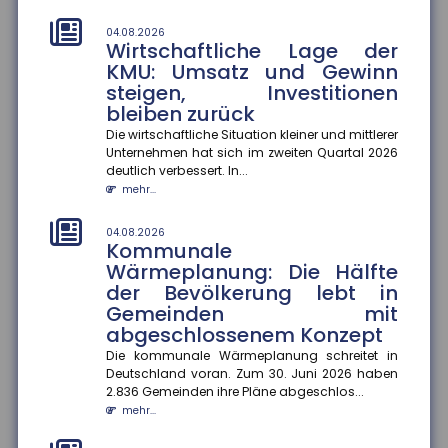
01.08.2026
Durchschnittskosten für
04.08.2026
Wirtschaftliche Lage der
Blitzschäden gestiegen
KMU: Umsatz und Gewinn
Die Zahl der Blitz- und Überspannungsschäden in
steigen, Investitionen
Deutschland ist zwar gesunken, dafür stiegen die
bleiben zurück
durchschnittlichen Sch...
mehr...
Die wirtschaftliche Situation kleiner und mittlerer
Unternehmen hat sich im zweiten Quartal 2026
deutlich verbessert. In...
01.08.2026
Kennzeichnungspflicht für KI-
mehr...
generierte Inhalte
04.08.2026
Ab dem 2. August 2026 müssen Unternehmen in
Kommunale
Deutschland KI-generierte Inhalte wie Videos, Audios,
Wärmeplanung: Die Hälfte
Bilder oder Texte als...
der Bevölkerung lebt in
mehr...
Gemeinden mit
abgeschlossenem Konzept
01.08.2026
Recht auf Ganztagsbetreuung
Die kommunale Wärmeplanung schreitet in
für Grundschulkinder
Deutschland voran. Zum 30. Juni 2026 haben
2.836 Gemeinden ihre Pläne abgeschlos...
Ab dem 1. August 2026 haben Erstklässler einen
mehr...
gesetzlichen Anspruch auf Ganztagsbetreuung.
Dieser wird schrittweise au...