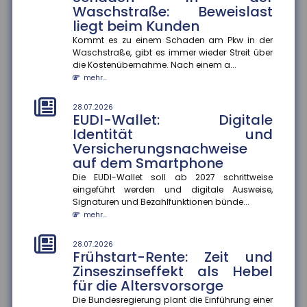
Waschstraße: Beweislast
28.07.2026
liegt beim Kunden
Fehlvorstellungen über KI: Risiko
für Bildungsungleichheit
Kommt es zu einem Schaden am Pkw in der
Waschstraße, gibt es immer wieder Streit über
Jugendliche korrigieren Fehlvorstellungen über
die Kostenübernahme. Nach einem a...
generative KI nur selten selbst ? das könnte
mehr...
bestehende Bildungsungleichh...
mehr...
28.07.2026
EUDI-Wallet: Digitale
28.07.2026
Identität und
Berufliche Mobilität: Immer
Versicherungsnachweise
mehr Beschäftigte wechseln
auf dem Smartphone
den Beruf
Die EUDI-Wallet soll ab 2027 schrittweise
Der Anteil der Beschäftigten, die innerhalb eines
eingeführt werden und digitale Ausweise,
Jahres ihren Beruf wechseln, ist zwischen 2013 und
Signaturen und Bezahlfunktionen bünde...
2024 um 13 Prozentp...
mehr...
mehr...
28.07.2026
28.07.2026
Frühstart-Rente: Zeit und
Geschlechterspezifische
Zinseszinseffekt als Hebel
Mobilität: Wie Umzüge
für die Altersvorsorge
Karrierechancen beeinflussen
Die Bundesregierung plant die Einführung einer
Paare, die umziehen, stehen oft vor der