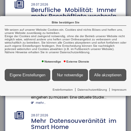
aus
28.07.2026
Berufliche Mobilität: Immer
Die Höhe der Renten aus der gesetzlichen
mehr Beschäftigte wechseln
Rentenversicherung verteile sich von kleinen Renten
den Beruf
bis hin zu sehr hohen Rente...
Bitte bestätigen Sie
mehr...
Der Anteil der Beschäftigten, die innerhalb eines
Wir setzen auf unserer Website Cookies ein. Cookies sind nichts Böses und helfen uns,
Jahres ihren Beruf wechseln, ist zwischen 2013
unsere Website zuverlässig zu betreiben.
Einige der Cookies sind zwingend notwendig, ohne die der Betrieb unserer Website nicht
und 2024 um 13 Prozentp...
möglich wäre, während andere uns helfen unser Onlineangebot zu verbessern und
25.07.2026
wirtschaftlich zu betreiben. Sie können alle Cookies akzeptieren und sofort fortfahren oder
Mehrheit der Azubis zufrieden
mehr...
auch eigene Einstellungen festlegen. Ihre Entscheidung können Sie nachträglich
jederzeit widerrufen und Cookies abwählen (z.B. im Fußbereich unserer Website).
90 Prozent der befragten Auszubildenden sind mit
Nähere Hinweise erhalten Sie in unserer Datenschutzerklärung.
ihrem Job zufrieden. Das ergab eine aktuelle Studie
28.07.2026
Geschlechterspezifische
der Bertelsmann S...
Notwendige
Externe Dienste
Mobilität: Wie Umzüge
mehr...
Karrierechancen
Eigene Einstellungen
Nur notwendige
Alle akzeptieren
beeinflussen
25.07.2026
Informationsaustausch über
Paare, die umziehen, stehen oft vor der
Finanzkonten
Erstinformation
Datenschutzerklärung
Impressum
Herausforderung, berufliche Kompromisse
eingehen zu müssen. Eine aktuelle Studie...
Der internationale Informationsaustausch über
Finanzkonten soll ausgeweitet werden. Dazu hat die
mehr...
Bundesregierung einen...
mehr...
28.07.2026
Mehr Datensouveränität im
Smart Home
25.07.2026