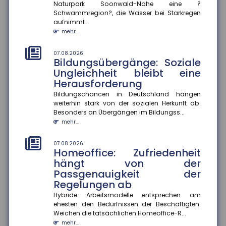
Naturpark Soonwald-Nahe eine ?
07.08.2026
Schwammregion?, die Wasser bei Starkregen
Selbstgeschenke: Deutsche
aufnimmt...
geben fast 2.000 Euro pro Jahr
mehr...
für sich selbst aus
Im Schnitt wenden Menschen in Deutschland jährlich
07.08.2026
rund 1.993 Euro für Selbstgeschenke auf. Besonders
Bildungsübergänge: Soziale
beliebt sind Kleid...
Ungleichheit bleibt eine
mehr...
Herausforderung
Bildungschancen in Deutschland hängen
04.08.2026
weiterhin stark von der sozialen Herkunft ab.
Digitalisierung und
Besonders an Übergängen im Bildungss...
Flexibilisierung im
mehr...
Führerscheinerwerb
Die Bundesregierung plant eine Reform der
07.08.2026
Fahrschulausbildung. Der Gesetzentwurf dazu sieht
Homeoffice: Zufriedenheit
vor, die Präsenzpflicht für...
hängt von der
mehr...
Passgenauigkeit der
Regelungen ab
04.08.2026
Ausbildungsvergütungen
Hybride Arbeitsmodelle entsprechen am
ehesten den Bedürfnissen der Beschäftigten.
bundesweit gestiegen
Weichen die tatsächlichen Homeoffice-R...
Die tarifvertraglichen Ausbildungsvergütungen sind
mehr...