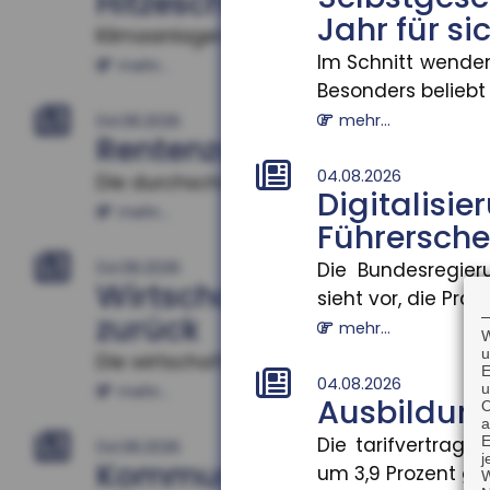
Hitzeschutz als Bildungsf
Jahr für si
Klimaanlagen zu Hause verbessern Schuler
Im Schnitt wenden
mehr...
Besonders beliebt s
mehr...
04.08.2026
Rentenzahlbeträge varii
04.08.2026
Die durchschnittlichen Rentenzahlbeträge
Digital
mehr...
Führersche
Die Bundesregier
04.08.2026
Wirtschaftliche Lage d
sieht vor, die Präse
zurück
mehr...
W
u
Die wirtschaftliche Situation kleiner und 
E
04.08.2026
u
mehr...
Ausbildun
O
a
Die tarifvertrag
E
04.08.2026
j
Kommunale Wärmeplanun
um 3,9 Prozent gest
W