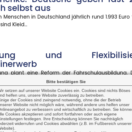
aktor
ch selbst aus
folge ? aber nicht für alle. Die Verfügbarkeit von 
 Menschen in Deutschland jährlich rund 1.993 Euro 
ind Kleid...
eren stark zwischen Bundesländ
 bei neu zugegangenen Altersrenten betrugen 2025 fü
isierung und Flexibil
inerwerb
ung plant eine Reform der Fahrschulausbildung.
er KMU: Umsatz und Gewinn ste
nzpflicht für...
Bitte bestätigen Sie
ir setzen auf unserer Website Cookies ein. Cookies sind nichts Böses
nd helfen uns, unsere Website zuverlässig zu betreiben.
mittlerer Unternehmen hat sich im zweiten Quartal 202
inige der Cookies sind zwingend notwendig, ohne die der Betrieb
nserer Website nicht möglich wäre, während andere uns helfen unser
gsvergütungen bundesweit ges
nlineangebot zu verbessern und wirtschaftlich zu betreiben. Sie könne
lle Cookies akzeptieren und sofort fortfahren oder auch eigene
lichen Ausbildungsvergütungen sind im Ausbildungs
instellungen festlegen. Ihre Entscheidung können Sie nachträglich
ederzeit widerrufen und Cookies abwählen (z.B. im Fußbereich unserer
g: Die Hälfte der Bevölker
iegen. In vi...
ebsite).