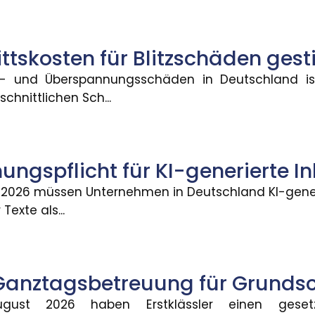
ttskosten für Blitzschäden gest
dentität und Versicherungsnac
tz- und Überspannungsschäden in Deutschland is
 eingeführt werden und digitale Ausweise, Signature
chnittlichen Sch...
 Zinseszinseffekt als Hebel für d
ngspflicht für KI-generierte In
einer Frühstart-Rente für Kinder ab sechs Jahren. D
2026 müssen Unternehmen in Deutschland KI-generi
Texte als...
gelansprüche bei Pauschalrei
emangel darstellen und zu Mängelansprüchen führe
Ganztagsbetreuung für Grundsc
ust 2026 haben Erstklässler einen gesetz