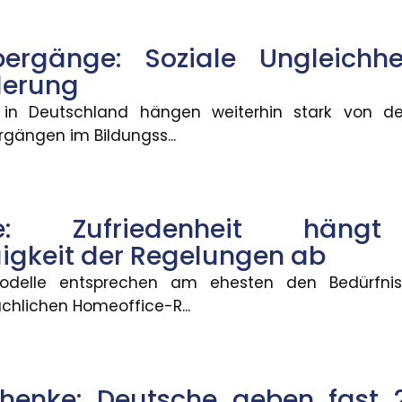
e geben fast 2.000 Euro pro Jah
bergänge: Soziale Ungleichhe
 jährlich rund 1.993 Euro für Selbstgeschenke auf. B
derung
in Deutschland hängen weiterhin stark von der
gängen im Bildungss...
bilisierung im Führerscheinerwe
 Fahrschulausbildung. Der Gesetzentwurf dazu sieht v
ice: Zufriedenheit hä
gkeit der Regelungen ab
 bundesweit gestiegen
modelle entsprechen am ehesten den Bedürfnis
chlichen Homeoffice-R...
ngen sind im Ausbildungsjahr 2025/26 im Schnitt um 3
chenke: Deutsche geben fast 