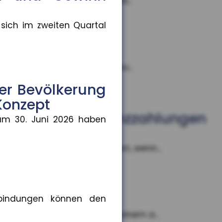
udios, Bilder oder Texte als...
 sich im zweiten Quartal
 Dieser wird schrittweise au...
er Bevölkerung
Konzept
 auch bei Kulanzzahlungen
um 30. Juni 2026 haben
nn in Regress nehmen können, wenn...
den
rbindungen können den
ie Kostenübernahme. Nach einem a...