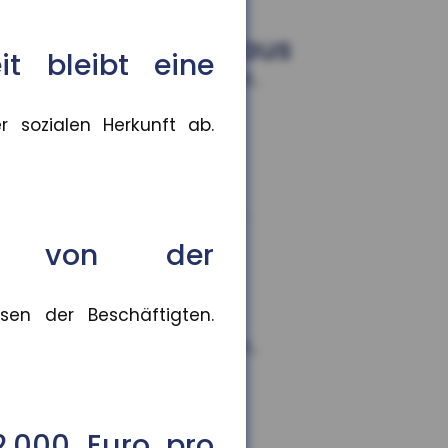
r für sich selbst aus
it bleibt eine
esonders beliebt sind Kleid...
 sozialen Herkunft ab.
rb
or, die Präsenzpflicht für...
ngt von der
sen der Beschäftigten.
,9 Prozent gestiegen. In vi...
2.000 Euro pro