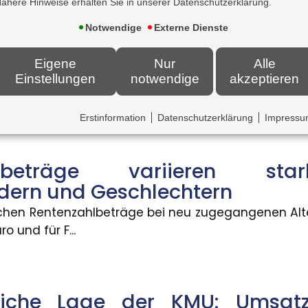
ähere Hinweise erhalten Sie in unserer Datenschutzerklärung.
pt
Notwendige
Externe Dienste
n Deutschland voran. Zum 30. Juni 2026 haben 2.83
 als Bildungsfaktor
Eigene
Nur
Alle
Einstellungen
notwendige
akzeptieren
ause verbessern Schulerfolge ? aber nicht für all
en
ohnungen be...
Erstinformation
Datenschutzerklärung
Impress
verpasste Anschlussverbindungen können den Somm
hlbeträge variieren sta
dern und Geschlechtern
Blitzschäden gestiegen
lichen Rentenzahlbeträge bei neu zugegangenen Alt
äden in Deutschland ist zwar gesunken, dafür stiege
o und für F...
 KI-generierte Inhalte
tliche Lage der KMU: Umsa