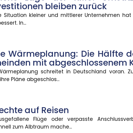
 in Deutschland KI-generierte Inhalte wie Videos, A
vestitionen bleiben zurück
he Situation kleiner und mittlerer Unternehmen hat
ssert. In...
uung für Grundschulkinder
 einen gesetzlichen Anspruch auf Ganztagsbetreuung.
 Wärmeplanung: Die Hälfte d
meinden mit abgeschlossenem 
ung: Regress gegen Anwälte
ärmeplanung schreitet in Deutschland voran. Z
hre Pläne abgeschlos...
 dass Rechtsschutzversicherungen Anwälte auch da
echte auf Reisen
aße: Beweislast liegt beim Kun
usgefallene Flüge oder verpasste Anschlussve
nell zum Albtraum mache...
r Waschstraße, gibt es immer wieder Streit über d