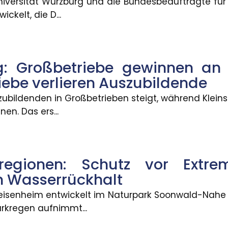
niversität Würzburg und die Bundesbeauftragte fü
ickelt, die D...
 vor Extremwetter durch natü
: Großbetriebe gewinnen an A
m Naturpark Soonwald-Nahe eine ?Schwammregion?, 
riebe verlieren Auszubildende
szubildenden in Großbetrieben steigt, während Klei
n. Das ers...
le Ungleichheit bleibt eine He
iterhin stark von der sozialen Herkunft ab. Beson
egionen: Schutz vor Extre
n Wasserrückhalt
it hängt von der Passgenauigke
eisenheim entwickelt im Naturpark Soonwald-Nah
hesten den Bedürfnissen der Beschäftigten. Weiche
arkregen aufnimmt...