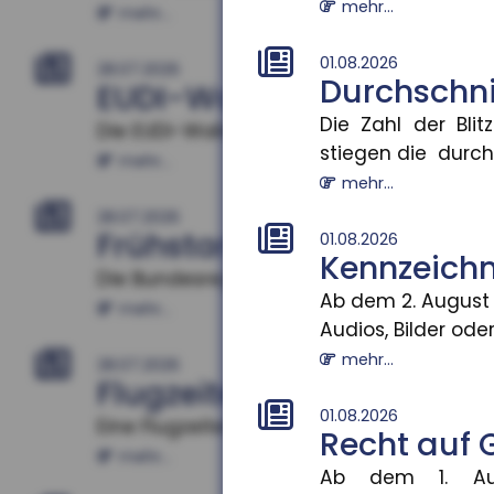
mehr...
mehr...
01.08.2026
28.07.2026
Durchschni
EUDI-Wallet: Digitale I
Die Zahl der Bli
Die EUDI-Wallet soll ab 2027 schrittweise
stiegen die durchs
mehr...
mehr...
28.07.2026
Frühstart-Rente: Zeit und
01.08.2026
Kennzeichnu
Die Bundesregierung plant die Einführung 
Ab dem 2. August 
mehr...
Audios, Bilder oder 
mehr...
28.07.2026
Flugzeitenänderung: Män
01.08.2026
Eine Flugzeitenänderung kann einen Reis
Recht auf 
mehr...
Ab dem 1. Aug