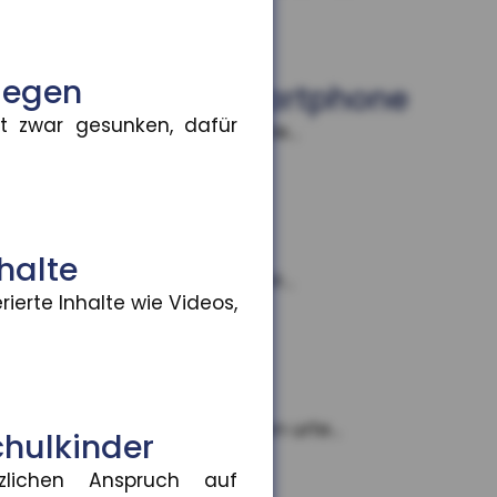
iegen
hweise auf dem Smartphone
t zwar gesunken, dafür
n und Bezahlfunktionen bünde...
ie Altersvorsorge
halte
ie deutsche Versicherungswir...
erte Inhalte wie Videos,
sen
n. Das Amtsgericht München urte...
hulkinder
lichen Anspruch auf