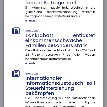
fordert Beiträge nach
mehr...
Ein Münchner musste trotz Wechsel in die
gesetzliche Krankenversicherung weiterhin
18.07.2026
Jeder zweite Haushalt nur
Beiträge an seine private Krankenvers...
mangelhaft abgesichert
mehr...
Eine aktuelle Studie des Gesamtverbands der
Deutschen Versicherer (GDV) offenbart: In mehr als
21.07.2026
Tankrabatt entlastet
20 Millionen Haushalten m...
einkommensschwache
mehr...
Familien besonders stark
18.07.2026
Die Inflation in Deutschland ist im Juni 2026 auf
Krankenkasse muss
2,3 Prozent gesunken ? vor allem wegen
Rettungshubschrauber-
nachlassender Kraftstoffpreise....
Transport im Urlaub nicht
mehr...
erstatten
21.07.2026
Das Hessische Landessozialgericht hat entschieden,
Internationaler
dass eine gesetzliche Krankenkasse die Kosten für
Informationsaustausch soll
einen Rettungshubsc...
Steuerhinterziehung
mehr...
bekämpfen
18.07.2026
Die Bundesregierung will den automatischen
Aktionsplan gegen Steuer- und
Informationsaustausch über digitale
Plattformeinkünfte auf Drittstaaten auswe...