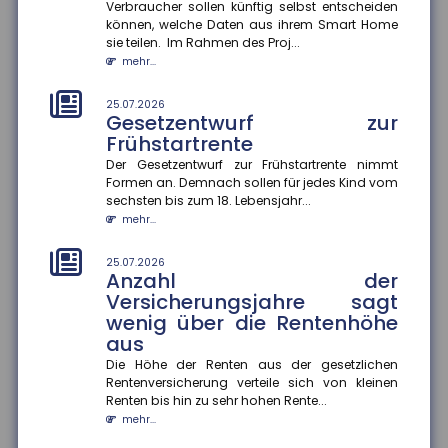
Prioritäten beim
Verbraucher sollen künftig selbst entscheiden
Versicherungsschutz setzen
können, welche Daten aus ihrem Smart Home
und regelmäßig prüfen
sie teilen. Im Rahmen des Proj...
mehr...
Ein Privathaushalt gibt im Schnitt 1.788 Euro pro Jahr
für Versicherungen aus ? ohne Lebens-, Renten-,
private Pflege- o...
25.07.2026
Gesetzentwurf zur
mehr...
Frühstartrente
25.07.2026
Der Gesetzentwurf zur Frühstartrente nimmt
Konjunkturerwartungen steigen
Formen an. Demnach sollen für jedes Kind vom
stark an
sechsten bis zum 18. Lebensjahr...
mehr...
Im Juli stieg der ZEW-Index um 15,8 Punkte an und
beträgt nun plus 26,3 Punkte. Die Einschätzung der
aktuellen konjunk...
25.07.2026
Anzahl der
mehr...
Versicherungsjahre sagt
wenig über die Rentenhöhe
21.07.2026
Zu wenig Mietangebot in
aus
Großstädten
Die Höhe der Renten aus der gesetzlichen
In vielen deutschen Großstädten ist das Angebot an
Rentenversicherung verteile sich von kleinen
Mietwohnungen seit 2022 stark zurückgegangen ? in
Renten bis hin zu sehr hohen Rente...
Hamburg sogar um 57...
mehr...
mehr...