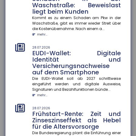
Waschstraße: Beweislast
28.07.2026
liegt beim Kunden
Fehlvorstellungen über KI: Risiko
für Bildungsungleichheit
Kommt es zu einem Schaden am Pkw in der
Waschstraße, gibt es immer wieder Streit über
Jugendliche korrigieren Fehlvorstellungen über
die Kostenübernahme. Nach einem a...
generative KI nur selten selbst ? das könnte
mehr...
bestehende Bildungsungleichh...
mehr...
28.07.2026
EUDI-Wallet: Digitale
28.07.2026
Identität und
Berufliche Mobilität: Immer
Versicherungsnachweise
mehr Beschäftigte wechseln
auf dem Smartphone
den Beruf
Die EUDI-Wallet soll ab 2027 schrittweise
Der Anteil der Beschäftigten, die innerhalb eines
eingeführt werden und digitale Ausweise,
Jahres ihren Beruf wechseln, ist zwischen 2013 und
Signaturen und Bezahlfunktionen bünde...
2024 um 13 Prozentp...
mehr...
mehr...
28.07.2026
28.07.2026
Frühstart-Rente: Zeit und
Geschlechterspezifische
Zinseszinseffekt als Hebel
Mobilität: Wie Umzüge
für die Altersvorsorge
Karrierechancen beeinflussen
Die Bundesregierung plant die Einführung einer
Paare, die umziehen, stehen oft vor der