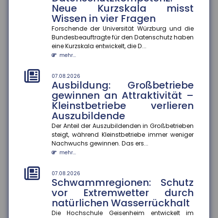
Die Hochschule Geisenheim entwickelt im Naturpark
Neue Kurzskala misst
Soonwald-Nahe eine ?Schwammregion?, die
Wissen in vier Fragen
Wasser bei Starkregen aufnimmt...
Forschende der Universität Würzburg und die
mehr...
Bundesbeauftragte für den Datenschutz haben
eine Kurzskala entwickelt, die D...
07.08.2026
mehr...
Bildungsübergänge: Soziale
Ungleichheit bleibt eine
07.08.2026
Herausforderung
Ausbildung: Großbetriebe
Bildungschancen in Deutschland hängen weiterhin
gewinnen an Attraktivität –
stark von der sozialen Herkunft ab. Besonders an
Kleinstbetriebe verlieren
Übergängen im Bildungss...
Auszubildende
mehr...
Der Anteil der Auszubildenden in Großbetrieben
steigt, während Kleinstbetriebe immer weniger
07.08.2026
Nachwuchs gewinnen. Das ers...
Homeoffice: Zufriedenheit
mehr...
hängt von der Passgenauigkeit
der Regelungen ab
07.08.2026
Hybride Arbeitsmodelle entsprechen am ehesten den
Schwammregionen: Schutz
Bedürfnissen der Beschäftigten. Weichen die
vor Extremwetter durch
tatsächlichen Homeoffice-R...
natürlichen Wasserrückhalt
mehr...
Die Hochschule Geisenheim entwickelt im