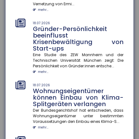
Vernetzung von Ermi...
mehr...
mehr...
14.07.2026
Fünf Jahre nach der Ahrtalflut:
18.07.2026
Gründer-Persönlichkeit
Versicherer fordern mehr
beeinflusst
Tempo bei Prävention und
Krisenbewältigung von
Klimafolgenanpassung
Start-ups
Fünf Jahre nach der verheerenden Flutkatastrophe im
Ahrtal warnt der Gesamtverband der Deutschen
Eine Studie des ZEW Mannheim und der
Versicherer (GDV) davor...
Technischen Universität München zeigt: Die
Persönlichkeit von Gründer:innen entsche...
mehr...
mehr...
14.07.2026
Erwerbstätigkeit im Ruhestand
18.07.2026
Wohnungseigentümer
Eine aktuelle Studie zeigt, dass höhere
können Einbau von Klima-
Renteneinkommen die Erwerbstätigkeit im Ruhestand
Splitgeräten verlangen
moderat senken. Ein zusätzlic...
mehr...
Der Bundesgerichtshof hat entschieden, dass
Wohnungseigentümer unter bestimmten
Voraussetzungen den Einbau eines Klima-S...
14.07.2026
Hitzewellen: So schützen Sie sich
mehr...
vor gesundheitlichen Risiken