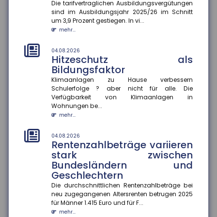
Investitionen bleiben zurück
Die tarifvertraglichen Ausbildungsvergütungen
sind im Ausbildungsjahr 2025/26 im Schnitt
Die wirtschaftliche Situation kleiner und mittlerer
um 3,9 Prozent gestiegen. In vi...
Unternehmen hat sich im zweiten Quartal 2026
mehr...
deutlich verbessert. In...
mehr...
04.08.2026
Hitzeschutz als
04.08.2026
Bildungsfaktor
Kommunale Wärmeplanung:
Die Hälfte der Bevölkerung lebt
Klimaanlagen zu Hause verbessern
Schulerfolge ? aber nicht für alle. Die
in Gemeinden mit
Verfügbarkeit von Klimaanlagen in
abgeschlossenem Konzept
Wohnungen be...
Die kommunale Wärmeplanung schreitet in
mehr...
Deutschland voran. Zum 30. Juni 2026 haben 2.836
Gemeinden ihre Pläne abgeschlos...
04.08.2026
mehr...
Rentenzahlbeträge variieren
stark zwischen
01.08.2026
Bundesländern und
Passagierrechte auf Reisen
Geschlechtern
Verspätungen, ausgefallene Flüge oder verpasste
Die durchschnittlichen Rentenzahlbeträge bei
Anschlussverbindungen können den Sommerurlaub
neu zugegangenen Altersrenten betrugen 2025
schnell zum Albtraum mache...
für Männer 1.415 Euro und für F...
mehr...
mehr...