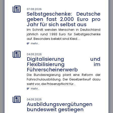
im Ausbildungsjahr 2025/26 im Schnitt um 3,9
Prozent gestiegen. In vi...
07.08.2026
mehr...
Selbstgeschenke: Deutsche
geben fast 2.000 Euro pro
04.08.2026
Jahr für sich selbst aus
Hitzeschutz als Bildungsfaktor
Im Schnitt wenden Menschen in Deutschland
Klimaanlagen zu Hause verbessern Schulerfolge ?
jährlich rund 1.993 Euro für Selbstgeschenke
aber nicht für alle. Die Verfügbarkeit von
auf. Besonders beliebt sind Kleid...
Klimaanlagen in Wohnungen be...
mehr...
mehr...
04.08.2026
04.08.2026
Digitalisierung und
Rentenzahlbeträge variieren
Flexibilisierung im
stark zwischen Bundesländern
Führerscheinerwerb
und Geschlechtern
Die Bundesregierung plant eine Reform der
Die durchschnittlichen Rentenzahlbeträge bei neu
Fahrschulausbildung. Der Gesetzentwurf dazu
zugegangenen Altersrenten betrugen 2025 für
sieht vor, die Präsenzpflicht für...
Männer 1.415 Euro und für F...
mehr...
mehr...
04.08.2026
04.08.2026
Ausbildungsvergütungen
Wirtschaftliche Lage der KMU:
bundesweit gestiegen
Umsatz und Gewinn steigen,