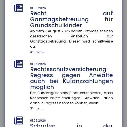
Die EUDI-Wallet soll ab 2027 schrittweise eingeführt
01.08.2026
werden und digitale Ausweise, Signaturen und
Recht auf
Bezahlfunktionen bünde...
Ganztagsbetreuung für
mehr...
Grundschulkinder
Ab dem 1. August 2026 haben Erstklässler einen
28.07.2026
Frühstart-Rente: Zeit und
gesetzlichen Anspruch auf
Ganztagsbetreuung. Dieser wird schrittweise
Zinseszinseffekt als Hebel für
au...
die Altersvorsorge
mehr...
Die Bundesregierung plant die Einführung einer
Frühstart-Rente für Kinder ab sechs Jahren. Die
01.08.2026
deutsche Versicherungswir...
Rechtsschutzversicherung:
mehr...
Regress gegen Anwälte
auch bei Kulanzzahlungen
28.07.2026
möglich
Flugzeitenänderung:
Mängelansprüche bei
Der Bundesgerichtshof hat entschieden, dass
Rechtsschutzversicherungen Anwälte auch
Pauschalreisen
dann in Regress nehmen können, wenn...
Eine Flugzeitenänderung kann einen Reisemangel
mehr...
darstellen und zu Mängelansprüchen führen. Das
Amtsgericht München urte...
01.08.2026
mehr...
Schaden in der