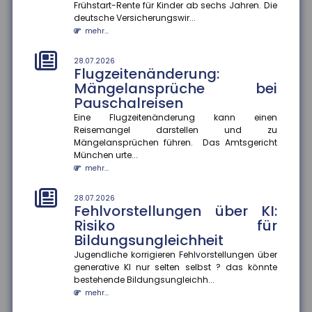
Frühstart-Rente für Kinder ab sechs Jahren. Die
Herausforderung, berufliche Kompromisse eingehen
deutsche Versicherungswir...
zu müssen. Eine aktuelle Studie...
mehr...
mehr...
28.07.2026
28.07.2026
Flugzeitenänderung:
Mehr Datensouveränität im
Mängelansprüche bei
Smart Home
Pauschalreisen
Verbraucher sollen künftig selbst entscheiden
können, welche Daten aus ihrem Smart Home sie
Eine Flugzeitenänderung kann einen
teilen. Im Rahmen des Proj...
Reisemangel darstellen und zu
Mängelansprüchen führen. Das Amtsgericht
mehr...
München urte...
mehr...
25.07.2026
Gesetzentwurf zur
Frühstartrente
28.07.2026
Fehlvorstellungen über KI:
Der Gesetzentwurf zur Frühstartrente nimmt Formen
Risiko für
an. Demnach sollen für jedes Kind vom sechsten bis
Bildungsungleichheit
zum 18. Lebensjahr...
mehr...
Jugendliche korrigieren Fehlvorstellungen über
generative KI nur selten selbst ? das könnte
bestehende Bildungsungleichh...
25.07.2026
Anzahl der Versicherungsjahre
mehr...
sagt wenig über die Rentenhöhe