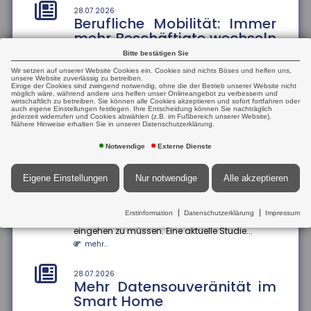
aus
28.07.2026
Berufliche Mobilität: Immer
Die Höhe der Renten aus der gesetzlichen
mehr Beschäftigte wechseln
Rentenversicherung verteile sich von kleinen Renten
den Beruf
bis hin zu sehr hohen Rente...
Bitte bestätigen Sie
mehr...
Der Anteil der Beschäftigten, die innerhalb eines
Wir setzen auf unserer Website Cookies ein. Cookies sind nichts Böses und helfen uns,
Jahres ihren Beruf wechseln, ist zwischen 2013
unsere Website zuverlässig zu betreiben.
Einige der Cookies sind zwingend notwendig, ohne die der Betrieb unserer Website nicht
und 2024 um 13 Prozentp...
möglich wäre, während andere uns helfen unser Onlineangebot zu verbessern und
25.07.2026
wirtschaftlich zu betreiben. Sie können alle Cookies akzeptieren und sofort fortfahren oder
Mehrheit der Azubis zufrieden
mehr...
auch eigene Einstellungen festlegen. Ihre Entscheidung können Sie nachträglich
jederzeit widerrufen und Cookies abwählen (z.B. im Fußbereich unserer Website).
90 Prozent der befragten Auszubildenden sind mit
Nähere Hinweise erhalten Sie in unserer Datenschutzerklärung.
ihrem Job zufrieden. Das ergab eine aktuelle Studie
28.07.2026
Geschlechterspezifische
der Bertelsmann S...
Notwendige
Externe Dienste
Mobilität: Wie Umzüge
mehr...
Karrierechancen
Eigene Einstellungen
Nur notwendige
Alle akzeptieren
beeinflussen
25.07.2026
Informationsaustausch über
Paare, die umziehen, stehen oft vor der
Finanzkonten
Erstinformation
Datenschutzerklärung
Impressum
Herausforderung, berufliche Kompromisse
eingehen zu müssen. Eine aktuelle Studie...
Der internationale Informationsaustausch über
Finanzkonten soll ausgeweitet werden. Dazu hat die
mehr...
Bundesregierung einen...
mehr...
28.07.2026
Mehr Datensouveränität im
Smart Home
25.07.2026