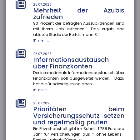
25.07.2026
Mehrheit der Azubis
21.07.2026
Unwirksame Kündigung: Private
zufrieden
Krankenversicherung fordert
90 Prozent der befragten Auszubildenden sind
Beiträge nach
mit ihrem Job zufrieden. Das ergab eine
aktuelle Studie der Bertelsmann S...
Ein Münchner musste trotz Wechsel in die gesetzliche
Krankenversicherung weiterhin Beiträge an seine
mehr...
private Krankenvers...
mehr...
25.07.2026
Informationsaustausch
über Finanzkonten
21.07.2026
Tankrabatt entlastet
Der internationale Informationsaustausch über
einkommensschwache
Finanzkonten soll ausgeweitet werden. Dazu
Familien besonders stark
hat die Bundesregierung einen...
mehr...
Die Inflation in Deutschland ist im Juni 2026 auf 2,3
Prozent gesunken ? vor allem wegen nachlassender
Kraftstoffpreise....
25.07.2026
Prioritäten beim
mehr...
Versicherungsschutz setzen
und regelmäßig prüfen
21.07.2026
Internationaler
Ein Privathaushalt gibt im Schnitt 1.788 Euro pro
Informationsaustausch soll
Jahr für Versicherungen aus ? ohne Lebens-,
Renten-, private Pflege- o...