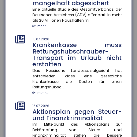
mangelhaft abgesichert
18.07.2026
Eine aktuelle Studie des Gesamtverbands der
Gesundheitskampagnen zu
Deutschen Versicherer (GDV) offenbart: In mehr
Hitze in Europa
als 20 Millionen Haushalten m...
mehr...
Extreme Hitzeperioden nehmen in Europa zu. Eine
aktuelle Studie zeigt, dass viele
Kommunikationskampagnen zum Hitzeschut...
18.07.2026
Krankenkasse muss
mehr...
Rettungshubschrauber-
Transport im Urlaub nicht
14.07.2026
Wer haftet bei grob
erstatten
verkehrswidriger E-Scooter-
Das Hessische Landessozialgericht hat
Nutzung?
entschieden, dass eine gesetzliche
Krankenkasse die Kosten für einen
Das Amtsgericht München hat entschieden, dass bei
Rettungshubsc...
grob verkehrswidriger Nutzung eines E-Scooters der
Fahrer im Falle ein...
mehr...
mehr...
18.07.2026
Aktionsplan gegen Steuer-
14.07.2026
Stärkere Fluggastrechte
und Finanzkriminalität
Der Rat der Europäischen Union hat neue
Im Mittelpunkt des Aktionsplans zur
Rechtsvorschriften beschlossen, die Fluggastrechte
Bekämpfung von Steuer- und
vereinfachen, präzisieren und...
Finanzkriminalität stehen die bessere