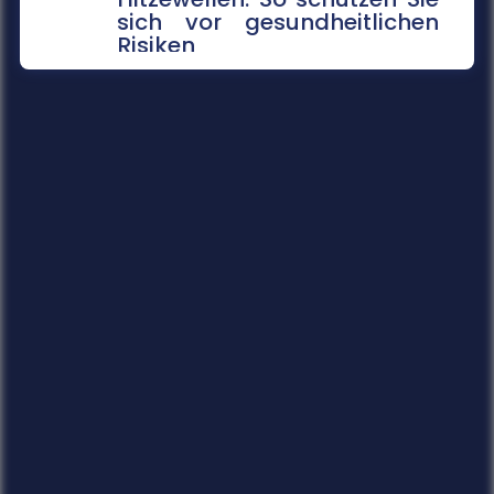
sich vor gesundheitlichen
Risiken
Extreme Temperaturen belasten den Körper
stark und können im schlimmsten Fall tödlich
enden. Das Robert Koch-Institut sc...
mehr...
14.07.2026
Gefahrenkarten in Echtzeit
Fünf Jahre nach der Flutkatastrophe im Ahrtal
arbeitet die Universität Siegen an einem
digitalen Werkzeug, das Städte un...
mehr...
14.07.2026
Soziale Medien in den Ferien
Die Sommerferien bieten Jugendlichen die
Chance, abzuschalten und neue Energie zu
tanken. Doch statt im Badesee zu entsp...
mehr...