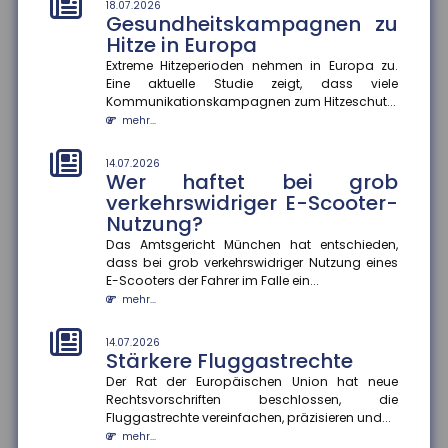
Extreme Temperaturen belasten den Körper stark und
18.07.2026
Gesundheitskampagnen zu
können im schlimmsten Fall tödlich enden. Das
Hitze in Europa
Robert Koch-Institut sc...
mehr...
Extreme Hitzeperioden nehmen in Europa zu.
Eine aktuelle Studie zeigt, dass viele
Kommunikationskampagnen zum Hitzeschut...
14.07.2026
Gefahrenkarten in Echtzeit
mehr...
Fünf Jahre nach der Flutkatastrophe im Ahrtal
arbeitet die Universität Siegen an einem digitalen
14.07.2026
Wer haftet bei grob
Werkzeug, das Städte un...
mehr...
verkehrswidriger E-Scooter-
Nutzung?
14.07.2026
Das Amtsgericht München hat entschieden,
Soziale Medien in den Ferien
dass bei grob verkehrswidriger Nutzung eines
Die Sommerferien bieten Jugendlichen die Chance,
E-Scooters der Fahrer im Falle ein...
abzuschalten und neue Energie zu tanken. Doch statt
mehr...
im Badesee zu entsp...
mehr...
14.07.2026
Stärkere Fluggastrechte
Der Rat der Europäischen Union hat neue
Rechtsvorschriften beschlossen, die
Fluggastrechte vereinfachen, präzisieren und...
mehr...