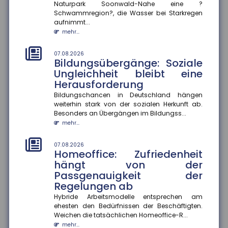
Naturpark Soonwald-Nahe eine ?
07.08.2026
Schwammregion?, die Wasser bei Starkregen
Selbstgeschenke: Deutsche
aufnimmt...
geben fast 2.000 Euro pro Jahr
mehr...
für sich selbst aus
Im Schnitt wenden Menschen in Deutschland jährlich
07.08.2026
rund 1.993 Euro für Selbstgeschenke auf. Besonders
Bildungsübergänge: Soziale
beliebt sind Kleid...
Ungleichheit bleibt eine
mehr...
Herausforderung
Bildungschancen in Deutschland hängen
04.08.2026
weiterhin stark von der sozialen Herkunft ab.
Digitalisierung und
Besonders an Übergängen im Bildungss...
Flexibilisierung im
mehr...
Führerscheinerwerb
Die Bundesregierung plant eine Reform der
07.08.2026
Fahrschulausbildung. Der Gesetzentwurf dazu sieht
Homeoffice: Zufriedenheit
vor, die Präsenzpflicht für...
hängt von der
mehr...
Passgenauigkeit der
Regelungen ab
04.08.2026
Ausbildungsvergütungen
Hybride Arbeitsmodelle entsprechen am
ehesten den Bedürfnissen der Beschäftigten.
bundesweit gestiegen
Weichen die tatsächlichen Homeoffice-R...
Die tarifvertraglichen Ausbildungsvergütungen sind
mehr...