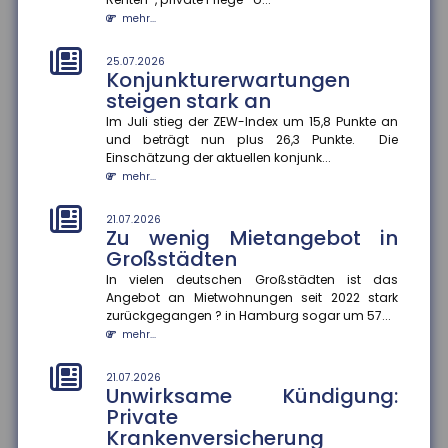
Steuerhinterziehung
bekämpfen
mehr...
Die Bundesregierung will den automatischen
Informationsaustausch über digitale
25.07.2026
Konjunkturerwartungen
Plattformeinkünfte auf Drittstaaten auswe...
steigen stark an
mehr...
Im Juli stieg der ZEW-Index um 15,8 Punkte an
und beträgt nun plus 26,3 Punkte. Die
21.07.2026
Angehörigenpflege im Alter
Einschätzung der aktuellen konjunk...
kann Rentenansprüche
mehr...
mindern
21.07.2026
Wer im späten Erwerbsleben Angehörige pflegt,
Zu wenig Mietangebot in
riskiert später geringere Rentenansprüche ?
Großstädten
besonders, wenn keine zusätzli...
mehr...
In vielen deutschen Großstädten ist das
Angebot an Mietwohnungen seit 2022 stark
zurückgegangen ? in Hamburg sogar um 57...
21.07.2026
Genetische Veranlagung
mehr...
beeinflusst langfristigen Nutzen
von Bildung
21.07.2026
Unwirksame Kündigung:
Bildung wirkt nicht bei allen gleich. Eine aktuelle
Private
Studie der FernUniversität Hagen zeigt, dass der
Krankenversicherung
Nutzen zusätzliche...