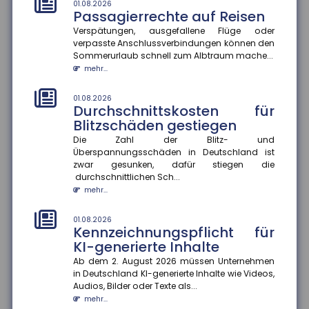
mehr...
01.08.2026
Passagierrechte auf Reisen
Verspätungen, ausgefallene Flüge oder
01.08.2026
Rechtsschutzversicherung:
verpasste Anschlussverbindungen können den
Regress gegen Anwälte auch
Sommerurlaub schnell zum Albtraum mache...
bei Kulanzzahlungen möglich
mehr...
Der Bundesgerichtshof hat entschieden, dass
Rechtsschutzversicherungen Anwälte auch dann in
01.08.2026
Durchschnittskosten für
Regress nehmen können, wenn...
Blitzschäden gestiegen
mehr...
Die Zahl der Blitz- und
Überspannungsschäden in Deutschland ist
01.08.2026
Schaden in der Waschstraße:
zwar gesunken, dafür stiegen die
durchschnittlichen Sch...
Beweislast liegt beim Kunden
mehr...
Kommt es zu einem Schaden am Pkw in der
Waschstraße, gibt es immer wieder Streit über die
Kostenübernahme. Nach einem a...
01.08.2026
Kennzeichnungspflicht für
mehr...
KI-generierte Inhalte
Ab dem 2. August 2026 müssen Unternehmen
28.07.2026
EUDI-Wallet: Digitale Identität
in Deutschland KI-generierte Inhalte wie Videos,
Audios, Bilder oder Texte als...
und Versicherungsnachweise
mehr...
auf dem Smartphone