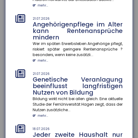
Finanzkriminalität
mehr...
Im Mittelpunkt des Aktionsplans zur Bekämpfung von
Steuer- und Finanzkriminalität stehen die bessere
Vernetzung von Ermi...
21.07.2026
Angehörigenpflege im Alter
mehr...
kann Rentenansprüche
mindern
18.07.2026
Gründer-Persönlichkeit
Wer im späten Erwerbsleben Angehörige pflegt,
beeinflusst Krisenbewältigung
riskiert später geringere Rentenansprüche ?
von Start-ups
besonders, wenn keine zusätzli...
mehr...
Eine Studie des ZEW Mannheim und der Technischen
Universität München zeigt: Die Persönlichkeit von
Gründer:innen entsche...
21.07.2026
Genetische Veranlagung
mehr...
beeinflusst langfristigen
Nutzen von Bildung
18.07.2026
Wohnungseigentümer können
Bildung wirkt nicht bei allen gleich. Eine aktuelle
Einbau von Klima-Splitgeräten
Studie der FernUniversität Hagen zeigt, dass der
verlangen
Nutzen zusätzliche...
mehr...
Der Bundesgerichtshof hat entschieden, dass
Wohnungseigentümer unter bestimmten
Voraussetzungen den Einbau eines Klima-S...
18.07.2026
Jeder zweite Haushalt nur
mehr...