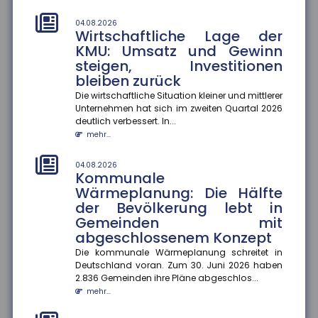
01.08.2026
Durchschnittskosten für
04.08.2026
Wirtschaftliche Lage der
Blitzschäden gestiegen
KMU: Umsatz und Gewinn
Die Zahl der Blitz- und Überspannungsschäden in
steigen, Investitionen
Deutschland ist zwar gesunken, dafür stiegen die
bleiben zurück
durchschnittlichen Sch...
mehr...
Die wirtschaftliche Situation kleiner und mittlerer
Unternehmen hat sich im zweiten Quartal 2026
deutlich verbessert. In...
01.08.2026
Kennzeichnungspflicht für KI-
mehr...
generierte Inhalte
04.08.2026
Ab dem 2. August 2026 müssen Unternehmen in
Kommunale
Deutschland KI-generierte Inhalte wie Videos, Audios,
Wärmeplanung: Die Hälfte
Bilder oder Texte als...
der Bevölkerung lebt in
mehr...
Gemeinden mit
abgeschlossenem Konzept
01.08.2026
Recht auf Ganztagsbetreuung
Die kommunale Wärmeplanung schreitet in
für Grundschulkinder
Deutschland voran. Zum 30. Juni 2026 haben
2.836 Gemeinden ihre Pläne abgeschlos...
Ab dem 1. August 2026 haben Erstklässler einen
mehr...
gesetzlichen Anspruch auf Ganztagsbetreuung.
Dieser wird schrittweise au...