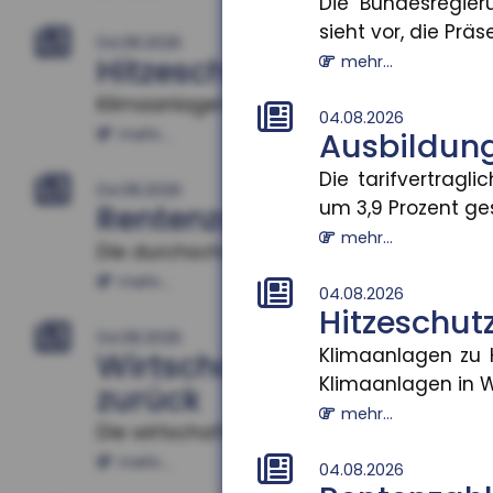
Die Bundesregier
sieht vor, die Präse
04.08.2026
Hitzeschutz als Bildungsf
mehr...
Klimaanlagen zu Hause verbessern Schuler
04.08.2026
mehr...
Ausbildun
Die tarifvertrag
04.08.2026
um 3,9 Prozent gest
Rentenzahlbeträge varii
mehr...
Die durchschnittlichen Rentenzahlbeträge
mehr...
04.08.2026
Hitzeschutz
04.08.2026
Klimaanlagen zu H
Wirtschaftliche Lage d
Klimaanlagen in W
zurück
mehr...
Die wirtschaftliche Situation kleiner und 
mehr...
04.08.2026