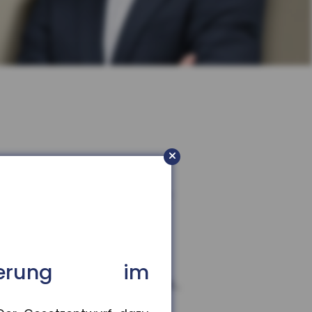
rb
or, die Präsenzpflicht für...
isierung im
,9 Prozent gestiegen. In vi...