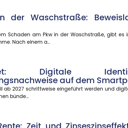
emangel darstellen und zu Mängelansprüchen führe
n der Waschstraße: Beweisla
: Risiko für Bildungsungleichhei
m Schaden am Pkw in der Waschstraße, gibt es i
 über generative KI nur selten selbst ? das könnte 
me. Nach einem a...
mer mehr Beschäftigte wechseln
allet: Digitale Ide
b eines Jahres ihren Beruf wechseln, ist zwischen 20
ungsnachweise auf dem Smart
oll ab 2027 schrittweise eingeführt werden und digi
nen bünde...
Mobilität: Wie Umzüge Karriere
Herausforderung, berufliche Kompromisse eingehen zu
Rente: Zeit und Zinseszinseffek