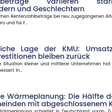
hlbeträge variieren sta
dern und Geschlechtern
g: Die Hälfte der Bevölker
lichen Rentenzahlbeträge bei neu zugegangenen Alt
pt
o und für F...
n Deutschland voran. Zum 30. Juni 2026 haben 2.83
tliche Lage der KMU: Umsa
en
vestitionen bleiben zurück
verpasste Anschlussverbindungen können den Somm
he Situation kleiner und mittlerer Unternehmen hat
ssert. In...
Blitzschäden gestiegen
 Wärmeplanung: Die Hälfte d
äden in Deutschland ist zwar gesunken, dafür stiege
meinden mit abgeschlossenem 
ärmeplanung schreitet in Deutschland voran. Z