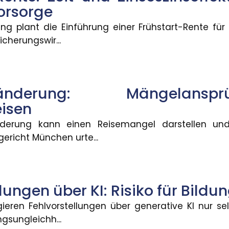
vorsorge
 im Smart Home
ng plant die Einführung einer Frühstart-Rente für
cherungswir...
eiden können, welche Daten aus ihrem Smart Home si
tenänderung: Mängelan
artrente
isen
mt Formen an. Demnach sollen für jedes Kind vom sec
änderung kann einen Reisemangel darstellen u
ericht München urte...
sjahre sagt wenig über die Ren
Rentenversicherung verteile sich von kleinen Renten
lungen über KI: Risiko für Bildu
gieren Fehlvorstellungen über generative KI nur se
gsungleichh...