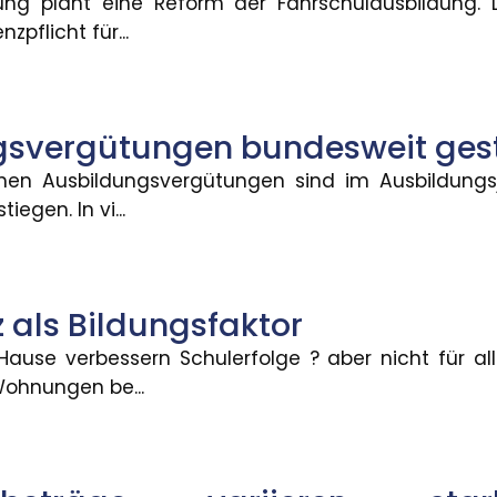
ung plant eine Reform der Fahrschulausbildung.
nzpflicht für...
aktor
folge ? aber nicht für alle. Die Verfügbarkeit von 
gsvergütungen bundesweit ges
lichen Ausbildungsvergütungen sind im Ausbildungs
iegen. In vi...
eren stark zwischen Bundesländ
 bei neu zugegangenen Altersrenten betrugen 2025 fü
 als Bildungsfaktor
ause verbessern Schulerfolge ? aber nicht für all
er KMU: Umsatz und Gewinn ste
ohnungen be...
mittlerer Unternehmen hat sich im zweiten Quartal 202