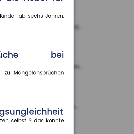
 Kinder ab sechs Jahren.
e teilen. Im Rahmen des Proj...
sprüche bei
hsten bis zum 18. Lebensjahr...
nd zu Mängelansprüchen
tenhöhe aus
 bis hin zu sehr hohen Rente...
ngsungleichheit
lten selbst ? das könnte