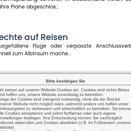
hre Pläne abgeschlos...
 KI-generierte Inhalte
 in Deutschland KI-generierte Inhalte wie Videos, A
echte auf Reisen
usgefallene Flüge oder verpasste Anschlussve
uung für Grundschulkinder
nell zum Albtraum mache...
 einen gesetzlichen Anspruch auf Ganztagsbetreuung.
ttskosten für Blitzschäden gest
Bitte bestätigen Sie
ung: Regress gegen Anwälte
ir setzen auf unserer Website Cookies ein. Cookies sind nichts Böses
tz- und Überspannungsschäden in Deutschland is
nd helfen uns, unsere Website zuverlässig zu betreiben.
chnittlichen Sch...
inige der Cookies sind zwingend notwendig, ohne die der Betrieb
nserer Website nicht möglich wäre, während andere uns helfen unser
 dass Rechtsschutzversicherungen Anwälte auch da
nlineangebot zu verbessern und wirtschaftlich zu betreiben. Sie könne
lle Cookies akzeptieren und sofort fortfahren oder auch eigene
instellungen festlegen. Ihre Entscheidung können Sie nachträglich
ederzeit widerrufen und Cookies abwählen (z.B. im Fußbereich unserer
ngspflicht für KI-generierte In
ebsite).