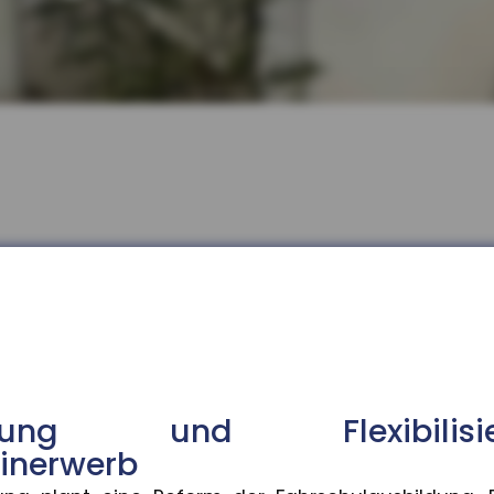
bilisierung im Führerscheinerwe
 Fahrschulausbildung. Der Gesetzentwurf dazu sieht v
 bundesweit gestiegen
isierung und Flexibil
ngen sind im Ausbildungsjahr 2025/26 im Schnitt um 3
inerwerb