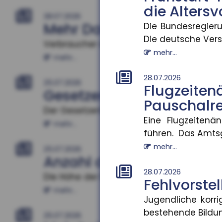
die Alters
28.07.2026
Mehr Datensouveränität
Die Bundesregieru
Die deutsche Versi
Verbraucher sollen künftig selbst entsch
mehr...
mehr...
28.07.2026
25.07.2026
Flugzei
Gesetzentwurf zur Frühst
Pauschalre
Der Gesetzentwurf zur Frühstartrente nim
Eine Flugzeiten
mehr...
führen. Das Amtsg
mehr...
25.07.2026
Anzahl der Versicherung
28.07.2026
Die Höhe der Renten aus der gesetzlichen 
Fehlvorstel
mehr...
Jugendliche korri
bestehende Bildun
25.07.2026